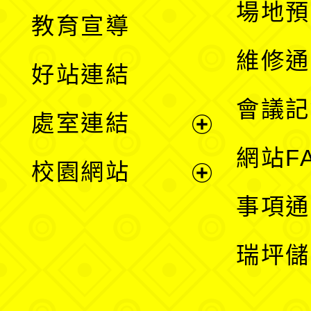
展
場地預
教育宣導
開
維修通
好站連結
選
會議記
處室連結
單
展
網站F
校園網站
開
展
事項通
選
開
瑞坪儲
單
選