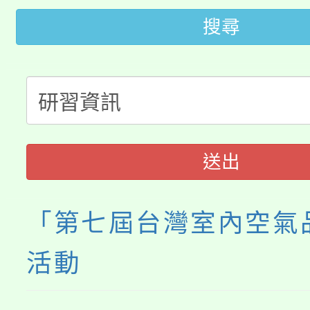
田徑場及游泳池舉行。
搜尋
大園自造教育及科技中心
視費優惠，中低收入戶
大溪自造教育及科技中心
份教師增能研習
半價優惠，詳情可洽有
淨零綠生活教案入校路
份教師研習
者。
115年食農教育專業人
會
送出
程
「第七屆台灣室內空氣
活動