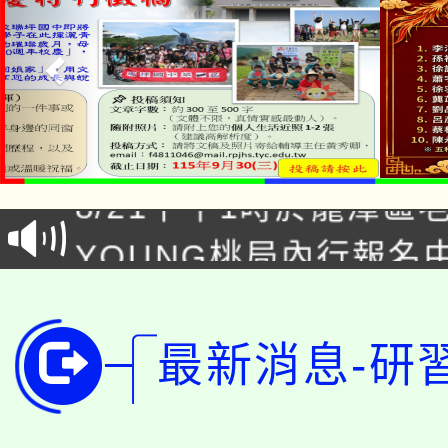
「本色祭」8/29、30
8/21下午1時於龍潭區
場熱烈登場!
YOUNG桃局內行報名
徵才活動。
8月14至27日，桃園
局官網。
115年桃園市運動會8/1
開!
最新消息-研
桃園市低收入戶享有免
田徑場及游泳池舉行。
大園自造教育及科技中心