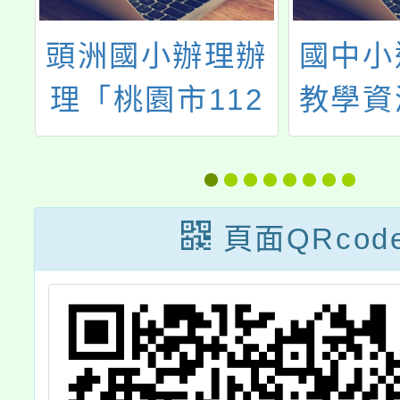
大
頭洲國小辦理辦
國中小
辦
理「桃園市112
教學資
溝
年度加強各校教
證
職員及家長特教
生
知能研習」，請
頁面QRcod
，
鼓勵所屬教師、
商
家長及特教助理
作
員踴躍報名參