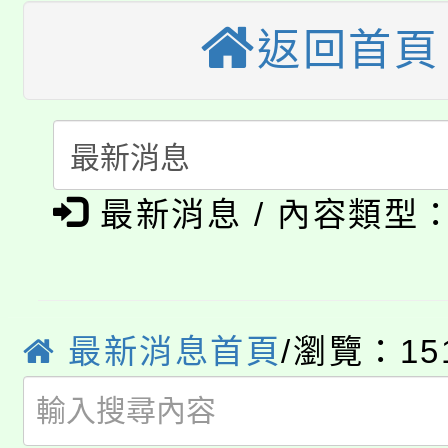
視費優惠，中低收入戶
返回首頁
大溪自造教育及科技中心
份教師增能研習
半價優惠，詳情可洽有
淨零綠生活教案入校路
份教師研習
者。
115年食農教育專業人
會
「本色祭」8/29、30
程
最新消息 / 內容類型
8/21下午1時於龍潭區
場熱烈登場!
YOUNG桃局內行報名
徵才活動。
8月14至27日，桃園
最新消息首頁
/瀏覽：15
局官網。
115年桃園市運動會8/1
開!
桃園市低收入戶享有免