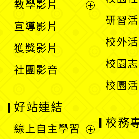
教學影片
選
開
展
研習活
宣導影片
單
選
開
校外活
獲獎影片
單
選
校園志
社團影音
單
校園活
好站連結
校務
線上自主學習