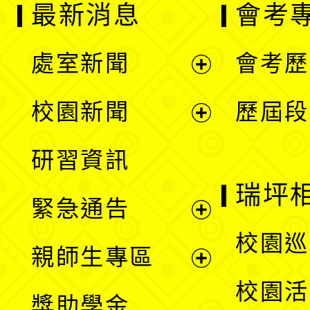
最新消息
會考
處室新聞
會考歷
展
校園新聞
歷屆段
開
展
研習資訊
選
開
瑞坪
緊急通告
單
選
展
校園巡
親師生專區
單
開
展
校園活
獎助學金