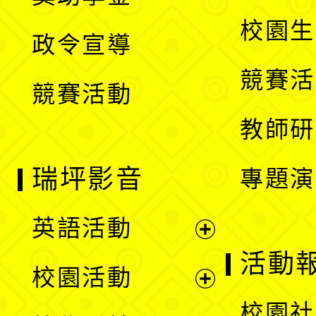
選
開
校園生
政令宣導
單
選
競賽活
競賽活動
單
教師研
瑞坪影音
專題演
英語活動
展
活動
校園活動
開
展
校園社