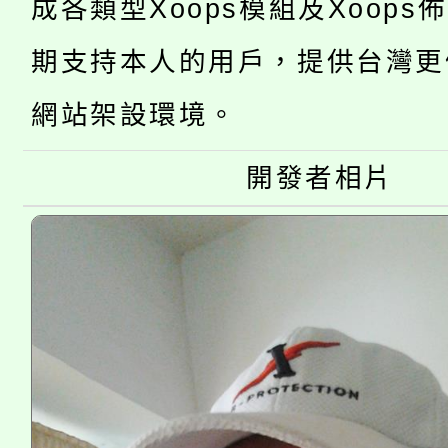
「2026金融保險知識
成各類型Xoops模組及Xoops
代理(課)教師甄選結果(
桃園市115學年度學生
車」活動
期支持本人的用戶，提供台灣更
公告本校115學年度第
生本土語及新住民語歌
網站架設環境。
公告本校115學年度第
代理(課)教師甄選結果(
開發者相片
轉知中國文化大學推廣
代理(課)教師甄選結果(
《TA101》溝通分析
程，歡迎學生輔導中心
心理、諮商輔導、社會
系所師生報名參加。