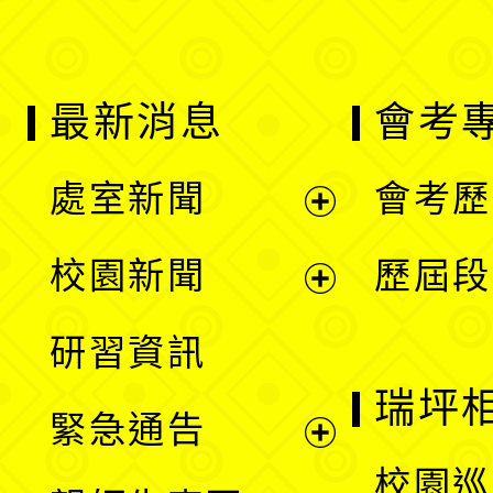
最新消息
會考
處室新聞
會考歷
展
校園新聞
歷屆段
開
展
研習資訊
選
開
瑞坪
緊急通告
單
選
展
校園巡