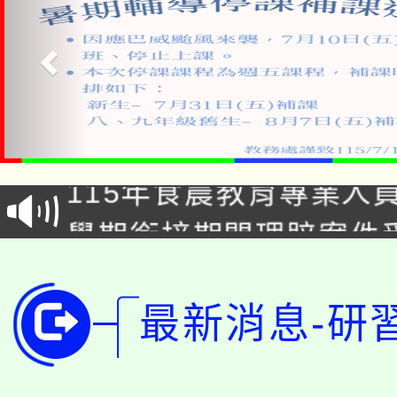
淨零綠生活教案入校路
115年食農教育專業人
會
學期銜接期間理賠案件
程
淨零綠領人才培育課程
學籍身 分審查程序及
公告本校115學年度第1
最新消息-研
版
「2026金融保險知識
代理(課)教師甄選結果(