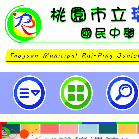
neilrpjhstyc網站設計者：徐嘉裕 N