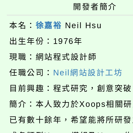
桃園市115學年度學生
車」活動
開發者簡介
公告本校115學年度第
生本土語及新住民語歌
本名：
徐嘉裕
Neil Hsu
公告本校115學年度第
代理(課)教師甄選結果(
出生年份：1976年
轉知中國文化大學推廣
代理(課)教師甄選結果(
現職：網站程式設計師
淨零綠生活教案入校路
《TA101》溝通分析
任職公司：
Neil網站設計工坊
115年食農教育專業人
會
程，歡迎學生輔導中心
目前興趣：程式研究，創意突破
學期銜接期間理賠案件
程
心理、諮商輔導、社會
簡介：本人致力於Xoops相關
淨零綠領人才培育課程
學籍身 分審查程序及
系所師生報名參加。
公告本校115學年度第1
已有數十餘年，希望能將所研發
版