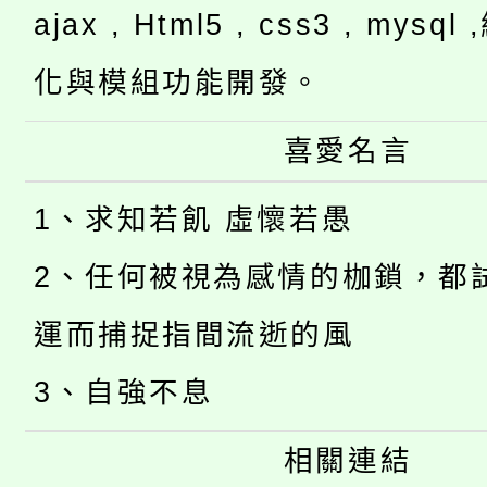
ajax , Html5 , css3 , mysq
化與模組功能開發。
喜愛名言
1、求知若飢 虛懷若愚
2、任何被視為感情的枷鎖，都
運而捕捉指間流逝的風
3、自強不息
相關連結