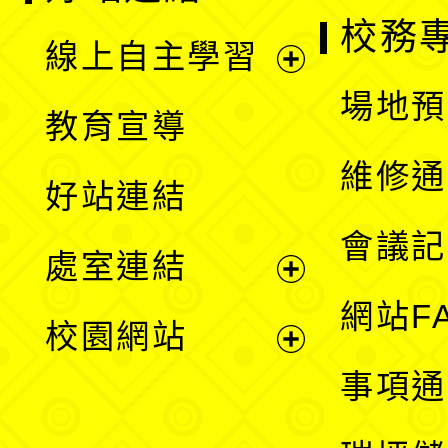
校務
線上自主學習
展
場地預
教育宣導
開
維修通
好站連結
選
會議記
處室連結
單
展
網站F
校園網站
開
展
事項通
選
開