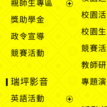
親師生專區
單
開
展
校園活
獎助學金
選
開
校園生
政令宣導
單
選
競賽活
競賽活動
單
教師研
瑞坪影音
專題演
英語活動