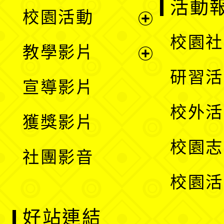
展
活動
校園活動
開
展
校園社
教學影片
選
開
展
研習活
宣導影片
單
選
開
校外活
獲獎影片
單
選
校園志
社團影音
單
校園活
好站連結