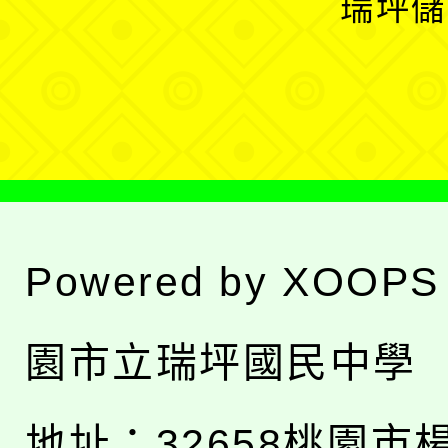
瑞坪儲
單
選
單
Powered by
XOOPS
園市立瑞坪國民中學
地址：
32658桃園市