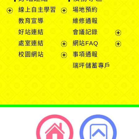
線上自主學習
場地預約
展
展
教育宣導
維修通報
開
開
好站連結
會議記錄
選
選
展
處室連結
網站FAQ
單
單
開
展
展
校園網站
事項通報
選
開
開
展
瑞坪儲蓄專戶
單
選
選
開
單
單
選
單