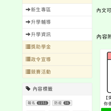
新生專區
內文
升學輔導
升學資訊
內容
獎助學金
政令宣導
競賽活動
內容標籤
【
報名
1151
防疫
36
你
公