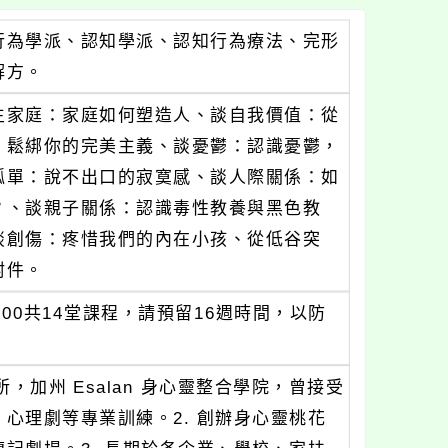
行為學派、認知學派、認知行為療法、完形
解方。
生家庭：家庭如何塑造人、談自我價值：從
：鬆綁你的完美主義、談憂鬱：認識憂鬱，
孤單：說不出口的寂寞感、談人際關係：如
？、談親子關係：認識毒性教養與黑色教
談創傷：疼惜我們的內在小孩、從低谷突
附件。
5:00共14堂課程，請預留16週時間，以防
，加州 Esalan 身心靈整合學院，曾接受
心理劇等專業訓練。2. 創辦身心靈桃花