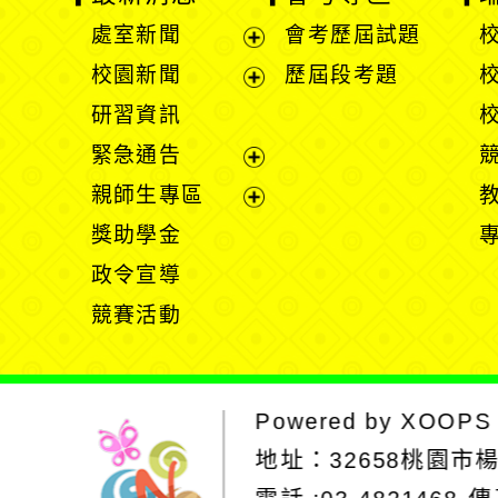
處室新聞
會考歷屆試題
展
校園新聞
歷屆段考題
開
展
研習資訊
選
開
緊急通告
單
選
展
親師生專區
單
開
展
獎助學金
選
開
政令宣導
單
選
競賽活動
單
Powered by
XOOPS
地址：
32658桃園市