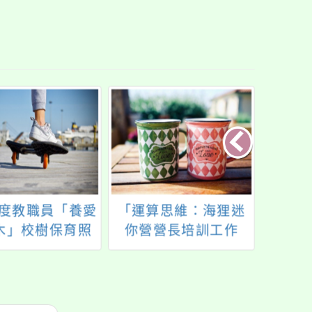
年度教職員「養愛
「運算思維：海狸迷
奧萬
木」校樹保育照
你營營長培訓工作
辦理
增能工作坊
坊」研習
蟲