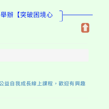
會舉辦【突破困境心
開
啟
上
方
區
塊
公益自我成長線上課程，歡迎有興趣