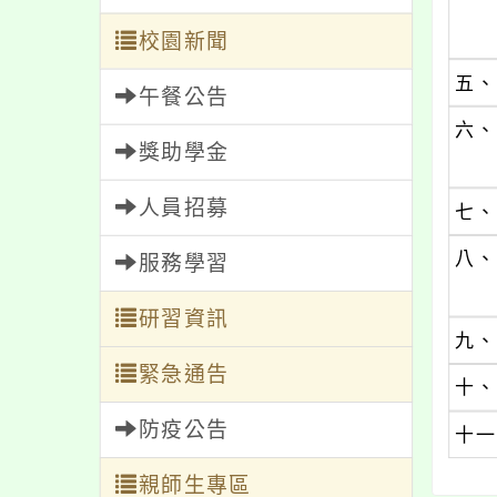
校園新聞
五、
午餐公告
六、
獎助學金
人員招募
七、
八、
服務學習
研習資訊
九、
緊急通告
十、
防疫公告
十一
親師生專區