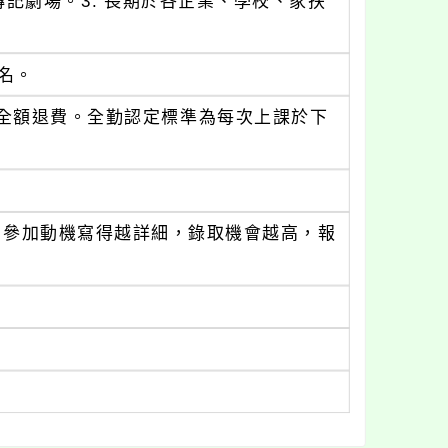
記劇場。3. 長期於各企業、學校、家扶
名。
可全額退費。全勤認定標準為每次上課於下
rodaki9 參加動機寫得越詳細，錄取機會越高，報
。