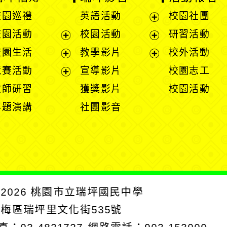
校園巡禮
英語活動
校園社團
展
校園活動
校園活動
研習活動
開
展
展
校園生活
教學影片
校外活動
選
開
開
展
展
競賽活動
宣導影片
校園志工
單
選
選
開
開
展
教師研習
獲獎影片
校園活動
單
單
選
選
開
專題演講
社團影音
單
單
選
單
2026
桃園市立瑞坪國民中學
楊梅區瑞坪里文化街535號