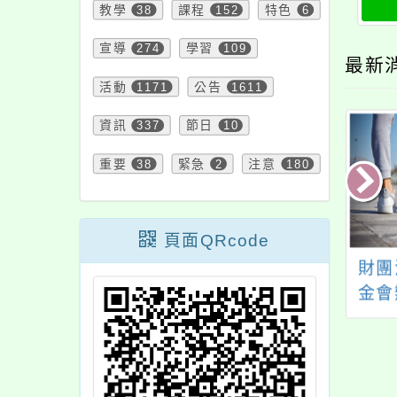
教學
38
課程
152
特色
6
宣導
274
學習
109
最新
活動
1171
公告
1611
資訊
337
節日
10
重要
38
緊急
2
注意
180
頁面QRcode
送本局委請東安國
綠色和平基金會「綠
財團
及大園國際高中辦
色和平2025氣候輿環
金會
桃園市115年度國
境教育高峰會-氣候調
師研
及學前教育署補助
適下的科學、策略和
圓滿
理推動兒童權利公
教育」資訊
天
施計畫」各1份，