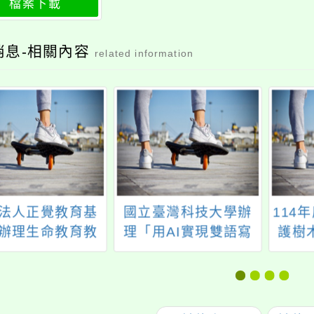
檔案下載
程
消息-相關內容
related information
法人正覺教育基
國立臺灣科技大學辦
114
辦理生命教育教
理「用AI實現雙語寫
護樹
習活動「生命的
作素養，升級溝通
護
--尋覓教師的春
力」
」，歡迎參加。