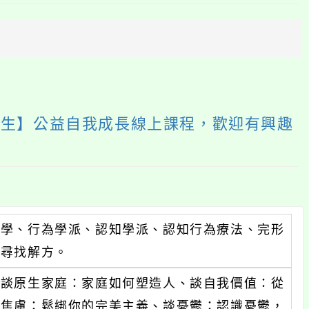
上
方
區
塊
人生】公益自我成長線上課程，歡迎有興趣
理學、行為學派、認知學派、認知行為療法、完形
境尋找解方。
、談原生家庭：家庭如何塑造人、談自我價值：從
談焦慮：鬆綁你的完美主義、談憂鬱：認識憂鬱，