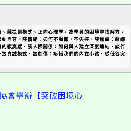
關閉區
療、薩提爾模式、正向心理學，為學員的困境尋找解方。
塊
卑到自尊、談情緒：如何不壓抑，不失控、談焦慮：鬆綁
口的寂寞感、談人際關係：如何與人建立深度連結、談伴
一致真誠模式、談創傷：疼惜我們的內在小孩、從低谷突
懷協會舉辦【突破困境心
開
啟