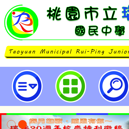
磨課師課程「削峰填谷-海域新式再
市立瑞坪國民中學