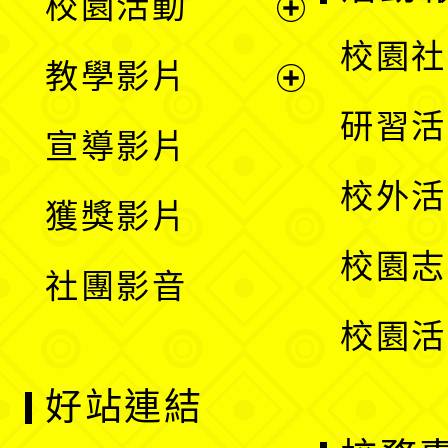
校園活動
開
展
校園社
教學影片
選
開
展
研習活
宣導影片
單
選
開
校外活
獲獎影片
單
選
校園志
社團影音
單
校園活
好站連結