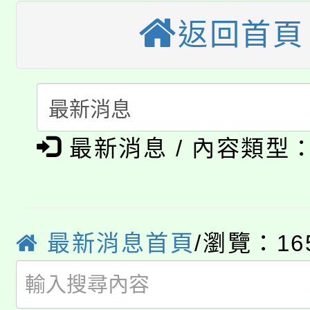
轉知中國文化大學推廣
代理(課)教師甄選結果(
返回首頁
轉知苗栗縣政府辦理11
《TA101》溝通分析
桃園市115學年度學生
縣市「校園短影音徵選
程，歡迎學生輔導中心
「桃園市補助參觀特色
要點
門員」簡章及活動海報
心理、諮商輔導、社會
淨零綠領人才培育課程
最新消息 / 內容類型
展演活動實施計畫」
踴躍報名參加。
系所師生報名參加。
公告本校115學年度第1
「2026金融保險知識
代理(課)教師甄選結果(
最新消息首頁
/瀏覽：16
桃園市115學年度學生
車」活動
公告本校115學年度第
生本土語及新住民語歌