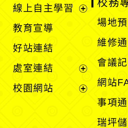
校務
線上自主學習
展
場地預
教育宣導
開
維修通
好站連結
選
會議記
處室連結
單
展
網站F
校園網站
開
展
事項通
選
開
瑞坪儲