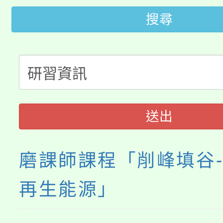
公告本校115學年度第
代理(課)教師甄選結果(
搜尋
轉知中國文化大學推廣
代理(課)教師甄選結果(
轉知苗栗縣政府辦理11
《TA101》溝通分析
桃園市115學年度學生
縣市「校園短影音徵選
程，歡迎學生輔導中心
「桃園市補助參觀特色
要點
門員」簡章及活動海報
心理、諮商輔導、社會
送出
展演活動實施計畫」
踴躍報名參加。
系所師生報名參加。
磨課師課程「削峰填谷
再生能源」