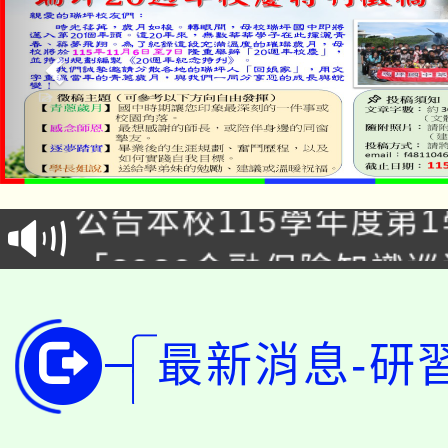
淨零綠領人才培育課程
公告本校115學年度第1
「2026金融保險知識
代理(課)教師甄選結果(
桃園市115學年度學生
車」活動
最新消息-研
公告本校115學年度第
生本土語及新住民語歌
公告本校115學年度第
代理(課)教師甄選結果(