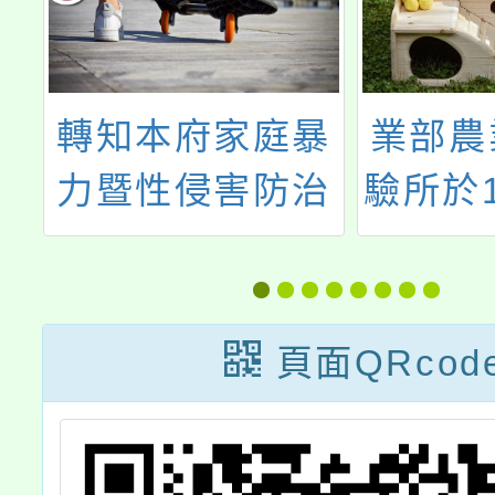
教
轉知本府家庭暴
業部農
生
力暨性侵害防治
驗所於1
習
中心辦理115年
29日及
圓
度「數位性別暴
線上視
春
力宣導種子」培
辦2場
頁面QRcod
師
力訓練資訊一
安全農
案，歡迎報名參