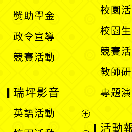
開
展
校園活
獎助學金
選
開
校園生
政令宣導
單
選
競賽活
競賽活動
單
教師研
瑞坪影音
專題演
英語活動
展
活動