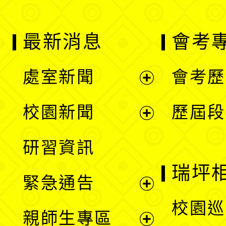
最新消息
會考
處室新聞
會考歷
展
校園新聞
歷屆段
開
展
研習資訊
選
開
瑞坪
緊急通告
單
選
展
校園巡
親師生專區
單