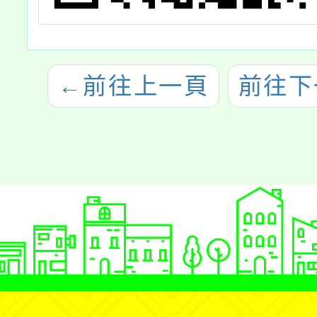
←
前往上一頁
前往下