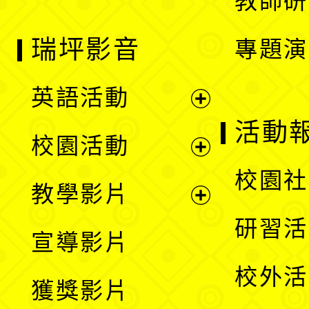
教師研
瑞坪影音
專題演
英語活動
展
活動
校園活動
開
展
校園社
教學影片
選
開
展
研習活
宣導影片
單
選
開
校外活
獲獎影片
單
選