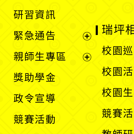
開
展
研習資訊
選
開
瑞坪
緊急通告
單
選
展
校園巡
親師生專區
單
開
展
校園活
獎助學金
選
開
校園生
政令宣導
單
選
競賽活
競賽活動
單