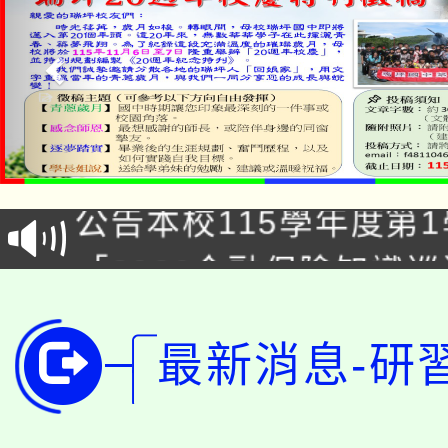
淨零綠領人才培育課程
公告本校115學年度第1
「2026金融保險知識
代理(課)教師甄選結果(
桃園市115學年度學生
車」活動
公告本校115學年度第
最新消息-研
生本土語及新住民語歌
公告本校115學年度第
代理(課)教師甄選結果(