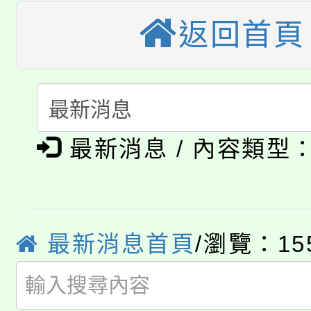
轉知中國文化大學推廣
代理(課)教師甄選結果(
返回首頁
轉知苗栗縣政府辦理11
《TA101》溝通分析
桃園市115學年度學生
縣市「校園短影音徵選
程，歡迎學生輔導中心
「桃園市補助參觀特色
要點
門員」簡章及活動海報
心理、諮商輔導、社會
淨零綠領人才培育課程
最新消息 / 內容類型
展演活動實施計畫」
踴躍報名參加。
系所師生報名參加。
公告本校115學年度第1
「2026金融保險知識
代理(課)教師甄選結果(
最新消息首頁
/瀏覽：15
桃園市115學年度學生
車」活動
公告本校115學年度第
生本土語及新住民語歌