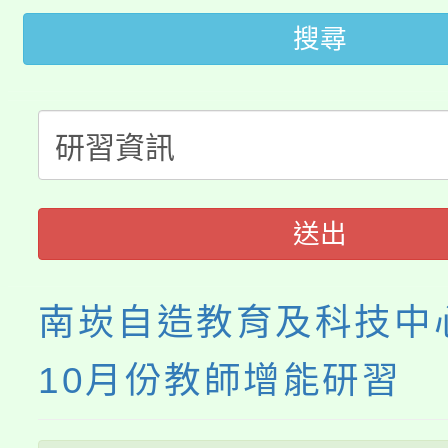
公告本校115學年度第
代理(課)教師甄選結果(
搜尋
轉知中國文化大學推廣
代理(課)教師甄選結果(
轉知苗栗縣政府辦理11
《TA101》溝通分析
桃園市115學年度學生
縣市「校園短影音徵選
程，歡迎學生輔導中心
「桃園市補助參觀特色
要點
門員」簡章及活動海報
心理、諮商輔導、社會
送出
展演活動實施計畫」
踴躍報名參加。
系所師生報名參加。
南崁自造教育及科技中心
10月份教師增能研習