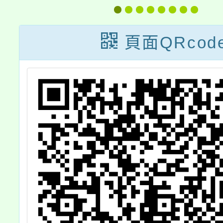
理兩場
活
頁面QRcod