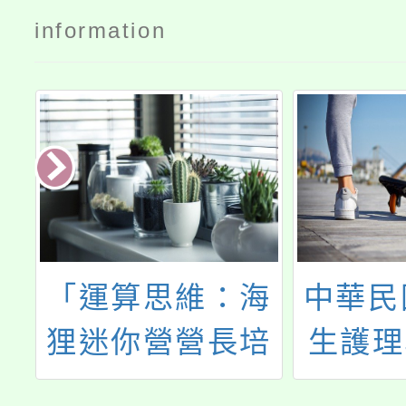
information
I
「運算思維：海
中華民
資
狸迷你營營長培
生護理
訓工作坊」研習
年度上