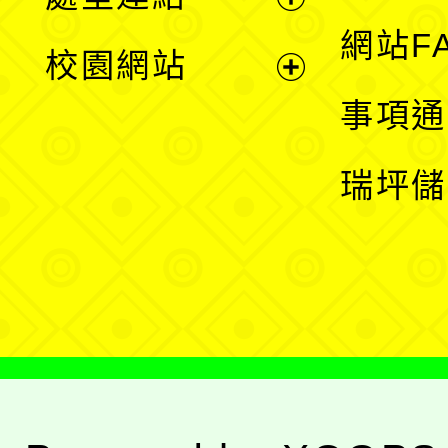
單
展
網站F
校園網站
開
展
事項通
選
開
瑞坪儲
單
選
單