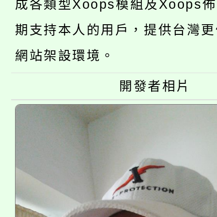
成各類型Xoops模組及Xoops
桃園市低收入戶享有免
田徑場及游泳池舉行。
期支持本人的用戶，提供台灣更
大園自造教育及科技中心
視費優惠，中低收入戶
網站架設環境。
大溪自造教育及科技中心
份教師增能研習
半價優惠，詳情可洽有
開發者相片
淨零綠生活教案入校路
份教師研習
者。
115年食農教育專業人
會
程