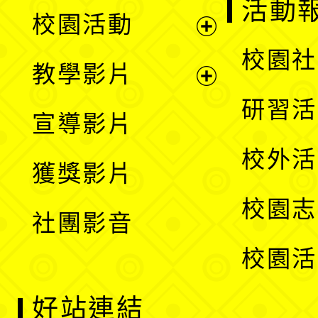
展
活動
校園活動
開
展
校園社
教學影片
選
開
展
研習活
宣導影片
單
選
開
校外活
獲獎影片
單
選
校園志
社團影音
單
校園活
好站連結