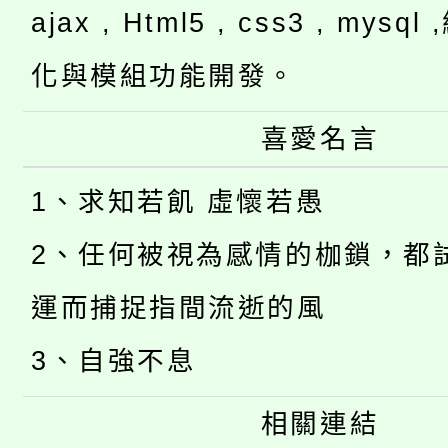
ajax , Html5 , css3 , mysq
化與模組功能開發。
喜愛名言
1、求知若飢 虛懷若愚
2、任何被視為感情的枷鎖，都
運而捕捉指間流逝的風
3、自強不息
相關連結