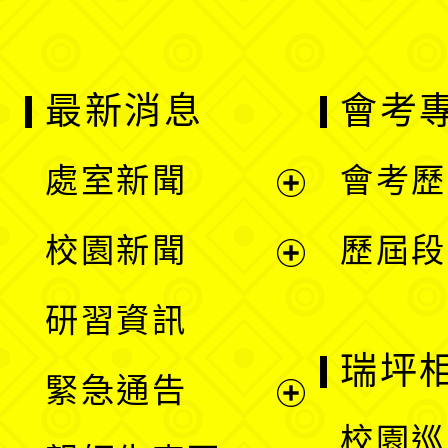
最新消息
會考
處室新聞
會考歷
展
校園新聞
歷屆段
開
展
研習資訊
選
開
瑞坪
緊急通告
單
選
展
校園巡