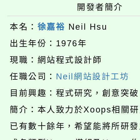
開發者簡介
大園自造教育及科技中心
視費優惠，中低收入戶
大溪自造教育及科技中心
份教師增能研習
本名：
徐嘉裕
Neil Hsu
半價優惠，詳情可洽有
淨零綠生活教案入校路
份教師研習
出生年份：1976年
者。
115年食農教育專業人
會
現職：網站程式設計師
「本色祭」8/29、30
程
任職公司：
Neil網站設計工坊
8/21下午1時於龍潭區
場熱烈登場!
目前興趣：程式研究，創意突破
YOUNG桃局內行報名
徵才活動。
簡介：本人致力於Xoops相關
8月14至27日，桃園
局官網。
已有數十餘年，希望能將所研發
115年桃園市運動會8/1
開!