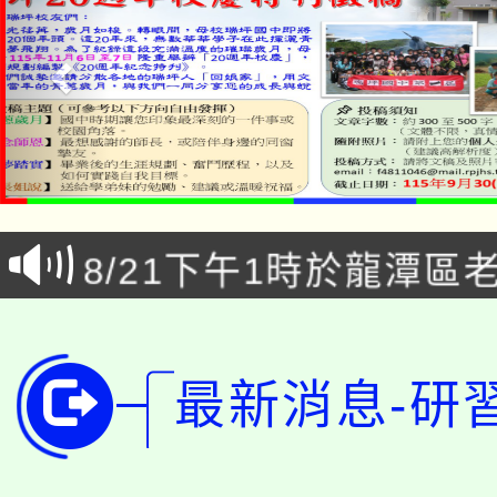
「本色祭」8/29、30
8/21下午1時於龍潭區
場熱烈登場!
YOUNG桃局內行報名
徵才活動。
8月14至27日，桃園
局官網。
最新消息-研
115年桃園市運動會8/1
開!
桃園市低收入戶享有免
田徑場及游泳池舉行。