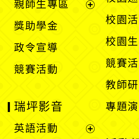
親師生專區
單
開
展
校園活
獎助學金
選
開
校園生
政令宣導
單
選
競賽活
競賽活動
單
教師研
瑞坪影音
專題演
英語活動