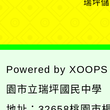
瑞坪儲
單
選
單
Powered by
XOOPS
園市立瑞坪國民中學
地址：
32658桃園市