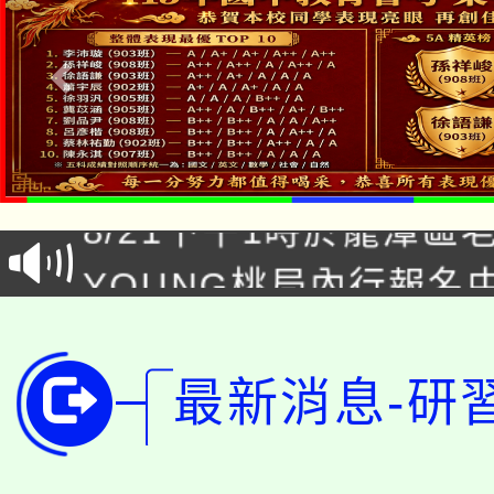
「本色祭」8/29、30
8/21下午1時於龍潭區
場熱烈登場!
YOUNG桃局內行報名
徵才活動。
8月14至27日，桃園
局官網。
115年桃園市運動會8/1
開!
最新消息-研
桃園市低收入戶享有免
田徑場及游泳池舉行。
大園自造教育及科技中心