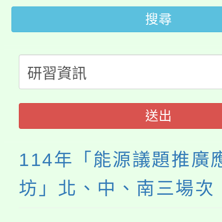
田徑場及游泳池舉行。
搜尋
大園自造教育及科技中心
視費優惠，中低收入戶
大溪自造教育及科技中心
份教師增能研習
半價優惠，詳情可洽有
淨零綠生活教案入校路
份教師研習
者。
115年食農教育專業人
會
送出
程
114年「能源議題推廣
坊」北、中、南三場次