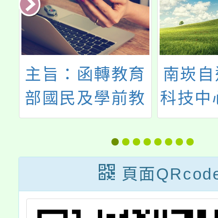
及
主旨：函轉教育
南崁自
年
部國民及學前教
科技中心
能
育署委請社團法
月份教
人台灣省書畫教
育協會辦理
頁面QRcod
「114年度推動
書法教育種子教