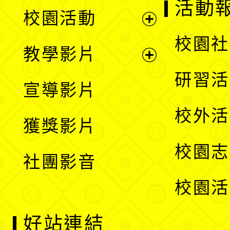
展
活動
校園活動
開
展
校園社
教學影片
選
開
展
研習活
宣導影片
單
選
開
校外活
獲獎影片
單
選
校園志
社團影音
單
校園活
好站連結