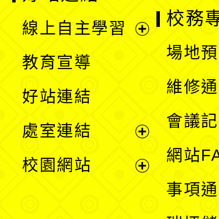
校務
線上自主學習
展
場地預
教育宣導
開
維修通
好站連結
選
會議記
處室連結
單
展
網站F
校園網站
開
展
事項通
選
開