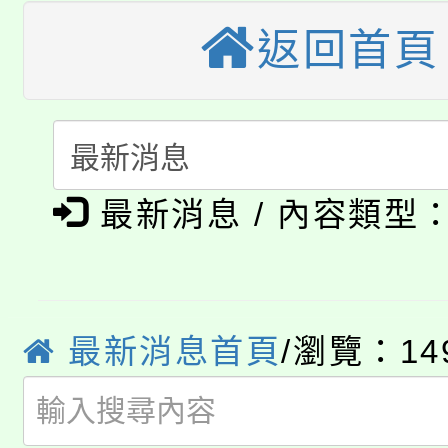
視費優惠，中低收入戶
返回首頁
大溪自造教育及科技中心
份教師增能研習
半價優惠，詳情可洽有
淨零綠生活教案入校路
份教師研習
者。
115年食農教育專業人
會
「本色祭」8/29、30
程
最新消息 / 內容類型
8/21下午1時於龍潭區
場熱烈登場!
YOUNG桃局內行報名
徵才活動。
8月14至27日，桃園
局官網。
最新消息首頁
/瀏覽：14
115年桃園市運動會8/1
開!
桃園市低收入戶享有免