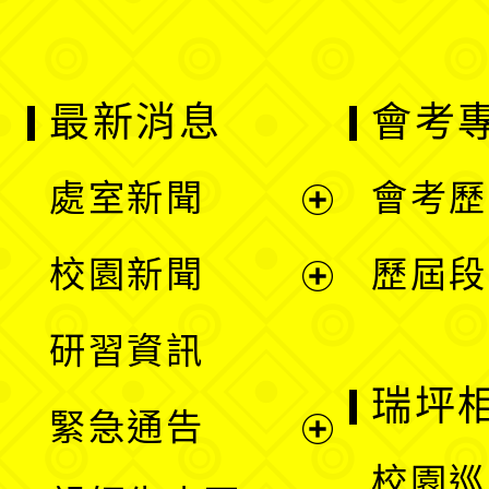
最新消息
會考
處室新聞
會考歷
展
校園新聞
歷屆段
開
展
研習資訊
選
開
瑞坪
緊急通告
單
選
展
校園巡