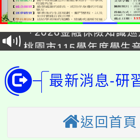
公告本校115學年度第1
「2026金融保險知識
代理(課)教師甄選結果(
桃園市115學年度學生
車」活動
公告本校115學年度第
生本土語及新住民語歌
公告本校115學年度第
代理(課)教師甄選結果(
最新消息-研
轉知中國文化大學推廣
代理(課)教師甄選結果(
轉知苗栗縣政府辦理11
《TA101》溝通分析
返回首頁
桃園市115學年度學生
縣市「校園短影音徵選
程，歡迎學生輔導中心
「桃園市補助參觀特色
要點