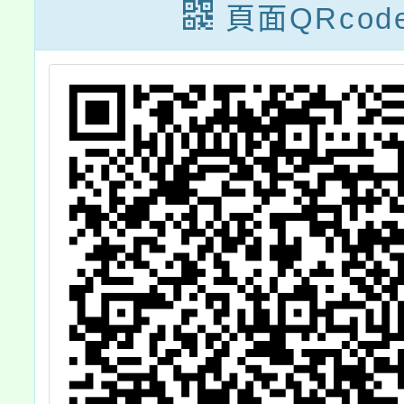
學
頁面QRcod
自
趣