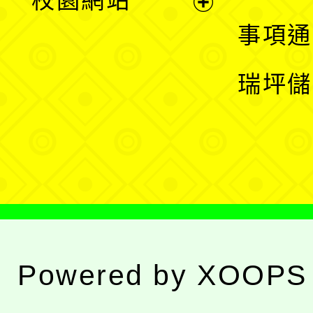
校園網站
開
展
事項通
選
開
瑞坪儲
單
選
單
Powered by
XOOPS