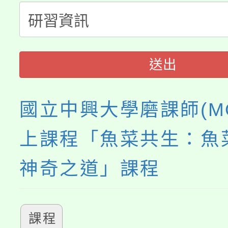
程，歡迎學生輔導中心
「桃園市補助參觀特色
要點
門員」簡章及活動海報
心理、諮商輔導、社會
115年度「教育部表揚
展演活動實施計畫」
踴躍報名參加。
系所師生報名參加。
送出
義教育推展貢獻獎」
國立中興大學磨課師(M
上課程「魚菜共生：魚
神奇之道」課程
課程