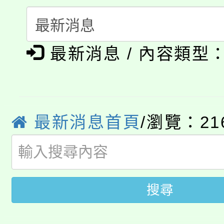
門員」簡章及活動海報
心理、諮商輔導、社會
115年度「教育部表揚
展演活動實施計畫」
踴躍報名參加。
系所師生報名參加。
公告本校115學年度第1
義教育推展貢獻獎」
最新消息 / 內容類型
「2026金融保險知識
代理(課)教師甄選結果(
桃園市115學年度學生
車」活動
公告本校115學年度第
生本土語及新住民語歌
最新消息首頁
/瀏覽：21
公告本校115學年度第
代理(課)教師甄選結果(
轉知中國文化大學推廣
代理(課)教師甄選結果(
搜尋
轉知苗栗縣政府辦理11
《TA101》溝通分析
桃園市115學年度學生
縣市「校園短影音徵選