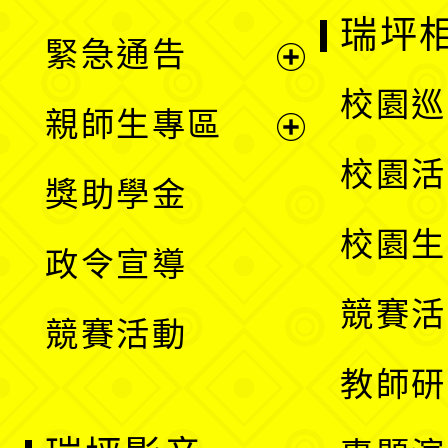
選
開
瑞坪
緊急通告
單
選
展
校園巡
親師生專區
單
開
展
校園活
獎助學金
選
開
校園生
政令宣導
單
選
競賽活
競賽活動
單
教師研