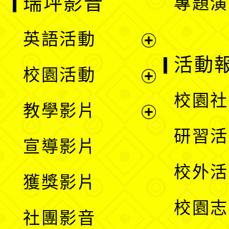
瑞坪影音
專題演
英語活動
展
活動
校園活動
開
展
校園社
教學影片
選
開
展
研習活
宣導影片
單
選
開
校外活
獲獎影片
單
選
校園志
社團影音
單