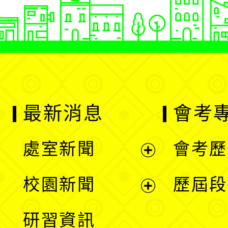
最新消息
會考
處室新聞
會考歷
展
校園新聞
歷屆段
開
展
研習資訊