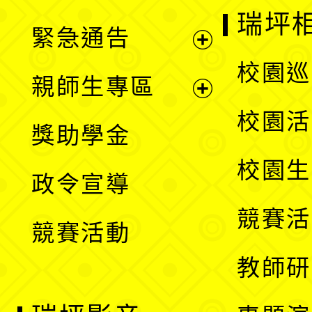
選
開
瑞坪
緊急通告
單
選
展
校園巡
親師生專區
單
開
展
校園活
獎助學金
選
開
校園生
政令宣導
單
選
競賽活
競賽活動
單
教師研