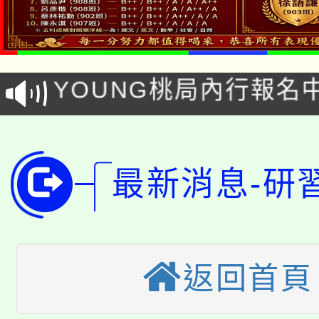
「本色祭」8/29、30
8/21下午1時於龍潭區
場熱烈登場!
YOUNG桃局內行報名
徵才活動。
8月14至27日，桃園
局官網。
115年桃園市運動會8/1
開!
最新消息-研
桃園市低收入戶享有免
田徑場及游泳池舉行。
大園自造教育及科技中心
視費優惠，中低收入戶
大溪自造教育及科技中心
份教師增能研習
半價優惠，詳情可洽有
返回首頁
淨零綠生活教案入校路
份教師研習
者。