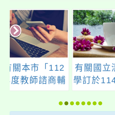
2
有關國立清華大
正覺教
輔
學訂於114年5月
辦理20
暑
15日（星期四）
習營「
一
上午10時至12時
滿－尋