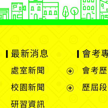
最新消息
會考
處室新聞
會考歷
展
校園新聞
歷屆段
開
展
研習資訊