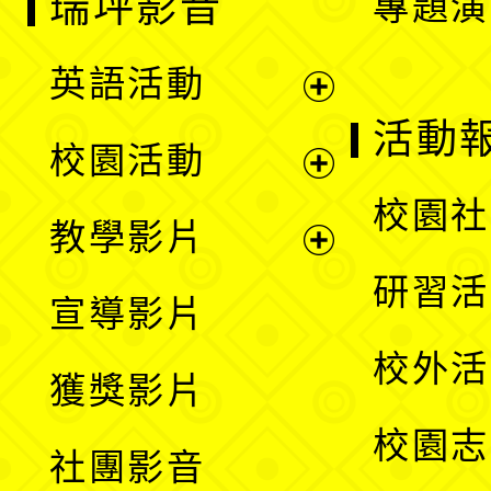
瑞坪影音
專題演
英語活動
展
活動
校園活動
開
展
校園社
教學影片
選
開
展
研習活
宣導影片
單
選
開
校外活
獲獎影片
單
選
校園志
社團影音
單