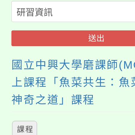
淨零綠生活教案入校路
份教師研習
者。
115年食農教育專業人
會
程
送出
國立中興大學磨課師(M
上課程「魚菜共生：魚
神奇之道」課程
課程