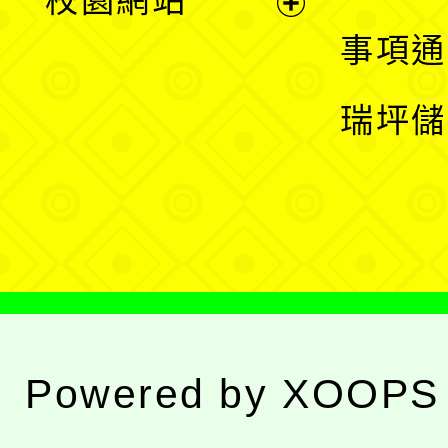
校園網站
開
展
事項通
選
開
瑞坪儲
單
選
單
Powered by
XOOPS