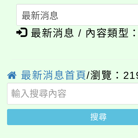
115年食農教育專業人
會
「本色祭」8/29、30
程
最新消息 / 內容類型
8/21下午1時於龍潭區
場熱烈登場!
YOUNG桃局內行報名
徵才活動。
8月14至27日，桃園
局官網。
最新消息首頁
/瀏覽：21
115年桃園市運動會8/1
開!
桃園市低收入戶享有免
田徑場及游泳池舉行。
大園自造教育及科技中心
視費優惠，中低收入戶
搜尋
大溪自造教育及科技中心
份教師增能研習
半價優惠，詳情可洽有