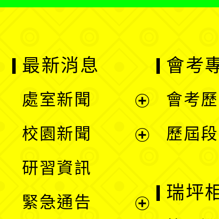
最新消息
會考
處室新聞
會考歷
展
校園新聞
歷屆段
開
展
研習資訊
選
開
瑞坪
緊急通告
單
選