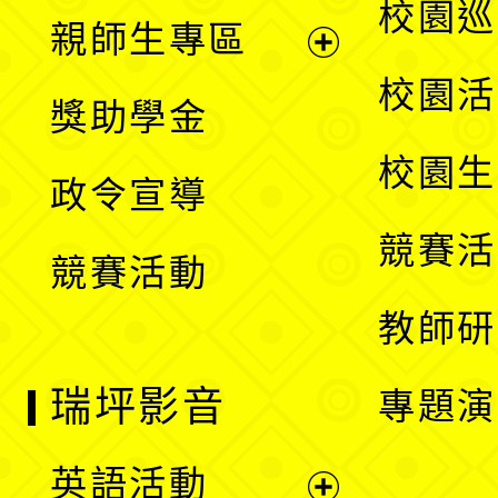
展
校園巡
親師生專區
單
開
展
校園活
獎助學金
選
開
校園生
政令宣導
單
選
競賽活
競賽活動
單
教師研
瑞坪影音
專題演
英語活動