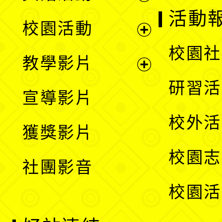
展
活動
校園活動
開
展
校園社
教學影片
選
開
展
研習活
宣導影片
單
選
開
校外活
獲獎影片
單
選
校園志
社團影音
單
校園活