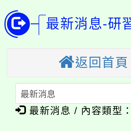
8月14至27日，桃園
局官網。
115年桃園市運動會8/1
開!
最新消息-研
桃園市低收入戶享有免
田徑場及游泳池舉行。
大園自造教育及科技中心
視費優惠，中低收入戶
返回首頁
大溪自造教育及科技中心
份教師增能研習
半價優惠，詳情可洽有
淨零綠生活教案入校路
份教師研習
者。
115年食農教育專業人
會
「本色祭」8/29、30
程
最新消息 / 內容類型
8/21下午1時於龍潭區
場熱烈登場!