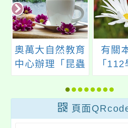
及
奧萬大自然教育
有關
中心辦理「昆蟲
「11
教
調查與標本製作
命教
研習班」活動資
【跌跌
訊
夢者
頁面QRcod
析」研