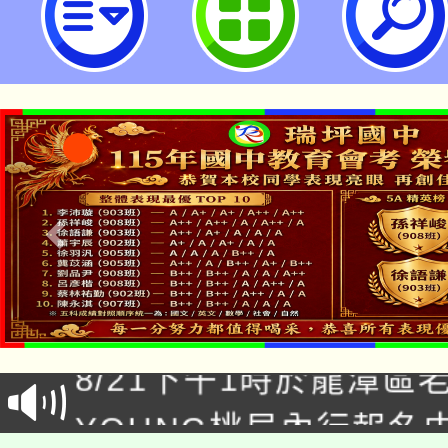
訊」、「青少年家長讀書會」、「
營」相關資訊，歡迎報名參加。-桃
中學
「本色祭」8/29、30
8/21下午1時於龍潭區
場熱烈登場!
YOUNG桃局內行報名
徵才活動。