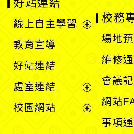
好站連結
校務
線上自主學習
展
場地預
教育宣導
開
維修通
好站連結
選
會議記
處室連結
單
展
網站F
校園網站
開
展
事項通