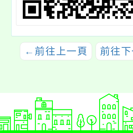
←
前往上一頁
前往下