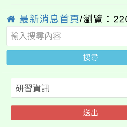
YOUNG桃局內行報名
徵才活動。
最新消息首頁
/瀏覽：22
8月14至27日，桃園
局官網。
115年桃園市運動會8/1
開!
桃園市低收入戶享有免
田徑場及游泳池舉行。
搜尋
大園自造教育及科技中心
視費優惠，中低收入戶
大溪自造教育及科技中心
份教師增能研習
半價優惠，詳情可洽有
淨零綠生活教案入校路
份教師研習
者。
115年食農教育專業人
會
送出
程