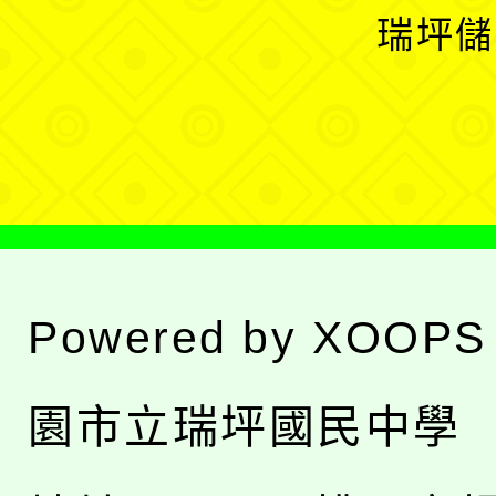
選
開
瑞坪儲
單
選
單
Powered by
XOOPS
園市立瑞坪國民中學