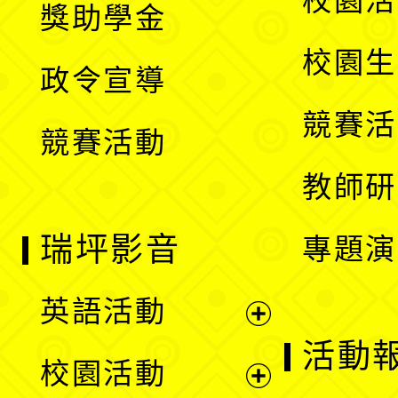
校園活
獎助學金
選
開
校園生
政令宣導
單
選
競賽活
競賽活動
單
教師研
瑞坪影音
專題演
英語活動
展
活動
校園活動