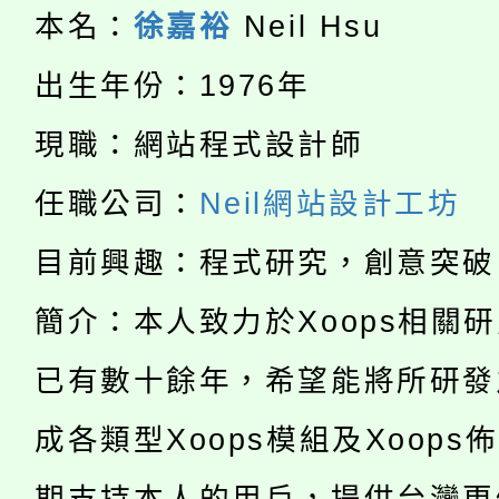
本名：
徐嘉裕
Neil Hsu
公告本校115學年度第
代理(課)教師甄選結果(
出生年份：1976年
轉知中國文化大學推廣
代理(課)教師甄選結果(
現職：網站程式設計師
淨零綠生活教案入校路
《TA101》溝通分析
115年食農教育專業人
任職公司：
Neil網站設計工坊
會
程，歡迎學生輔導中心
學期銜接期間理賠案件
目前興趣：程式研究，創意突破
程
心理、諮商輔導、社會
淨零綠領人才培育課程
學籍身 分審查程序及
簡介：本人致力於Xoops相關
系所師生報名參加。
公告本校115學年度第1
已有數十餘年，希望能將所研發
版
「2026金融保險知識
代理(課)教師甄選結果(
成各類型Xoops模組及Xoops
桃園市115學年度學生
車」活動