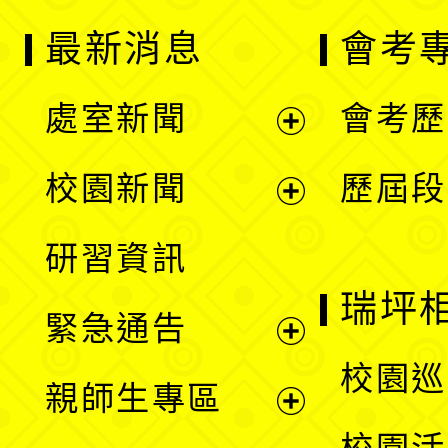
最新消息
會考
處室新聞
會考歷
展
校園新聞
歷屆段
開
展
研習資訊
選
開
瑞坪
緊急通告
單
選
展
校園巡
親師生專區
單
開
展