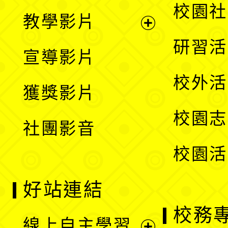
開
展
校園社
教學影片
選
開
展
研習活
宣導影片
單
選
開
校外活
獲獎影片
單
選
校園志
社團影音
單
校園活
好站連結
校務
線上自主學習