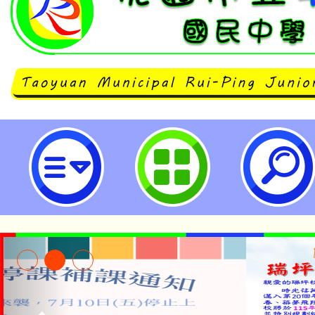
neilrpjhstyc網站設計者：徐嘉裕 N