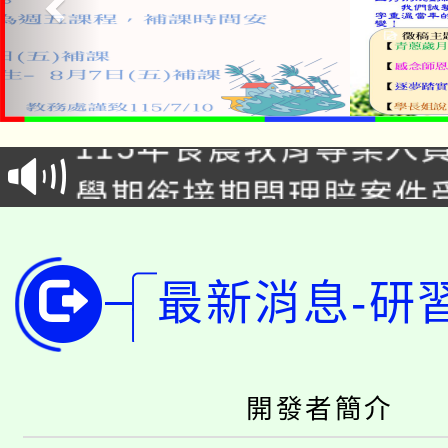
淨零綠生活教案入校路
115年食農教育專業人
會
學期銜接期間理賠案件
程
淨零綠領人才培育課程
學籍身 分審查程序及
公告本校115學年度第1
版
最新消息-研
「2026金融保險知識
代理(課)教師甄選結果(
桃園市115學年度學生
車」活動
開發者簡介
公告本校115學年度第
生本土語及新住民語歌