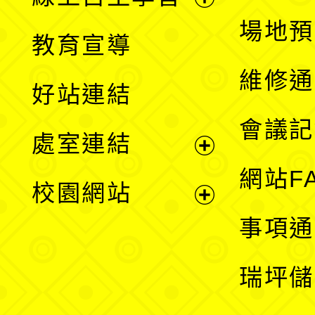
展
場地預
教育宣導
開
維修通
好站連結
選
會議記
處室連結
單
展
網站F
校園網站
開
展
事項通
選
開
瑞坪儲
單
選