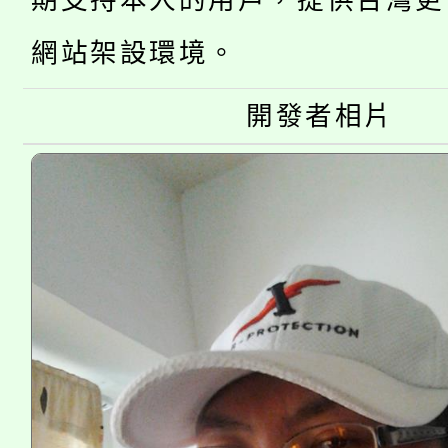
期支持本人的用戶，提供台灣更
公告本校115學年度第
生本土語及新住民語歌
網站架設環境。
公告本校115學年度第
代理(課)教師甄選結果(
開發者相片
轉知中國文化大學推廣
代理(課)教師甄選結果(
《TA101》溝通分析
程，歡迎學生輔導中心
心理、諮商輔導、社會
系所師生報名參加。