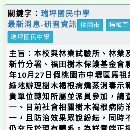
關鍵字：
瑞坪國民中學
最新消息-研習資訊
桃園市
楊梅區
瑞坪國民中學
主旨：本校與林業試驗所、林業
新竹分署、福田樹木保護基金會聯
年10月27日假桃園市中壢區馬
綠地辦理樹木褐根病燻蒸消毒示
貴單位轉知所屬並派員參加，請
一、目前社會相關樹木褐根病防
一，且防治效果眾說紛紜，同時
仍充斥於現有體系。為詳實端正