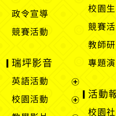
選
開
校園生
政令宣導
單
選
競賽活
競賽活動
單
教師研
瑞坪影音
專題演
英語活動
展
活動
校園活動
開
展
校園社