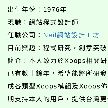
公告本校115學年度第
代理(課)教師甄選結果(
出生年份：1976年
轉知中國文化大學推廣
代理(課)教師甄選結果(
現職：網站程式設計師
淨零綠生活教案入校路
《TA101》溝通分析
任職公司：
Neil網站設計工坊
115年食農教育專業人
會
程，歡迎學生輔導中心
目前興趣：程式研究，創意突破
學期銜接期間理賠案件
程
心理、諮商輔導、社會
簡介：本人致力於Xoops相關
淨零綠領人才培育課程
學籍身 分審查程序及
系所師生報名參加。
已有數十餘年，希望能將所研發
公告本校115學年度第1
版
「2026金融保險知識
成各類型Xoops模組及Xoops
代理(課)教師甄選結果(
桃園市115學年度學生
期支持本人的用戶，提供台灣更
車」活動