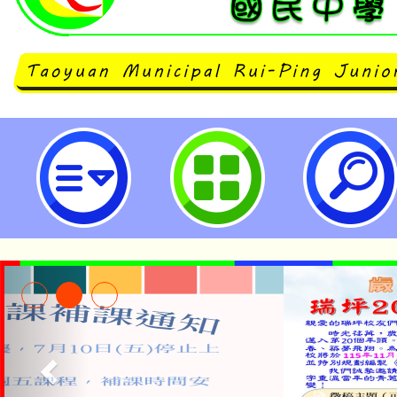
neilrpjhstyc網站設計者：徐嘉裕 N