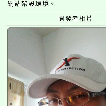
公告本校115學年度第
生本土語及新住民語歌
網站架設環境。
公告本校115學年度第
代理(課)教師甄選結果(
開發者相片
轉知中國文化大學推廣
代理(課)教師甄選結果(
《TA101》溝通分析
程，歡迎學生輔導中心
心理、諮商輔導、社會
系所師生報名參加。