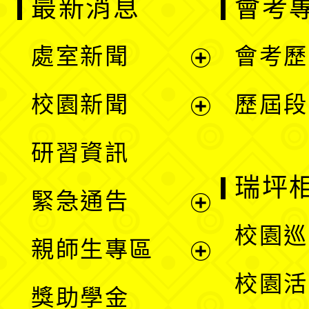
最新消息
會考
處室新聞
會考歷
展
校園新聞
歷屆段
開
展
研習資訊
選
開
瑞坪
緊急通告
單
選
展
校園巡
親師生專區
單
開
展
校園活
獎助學金