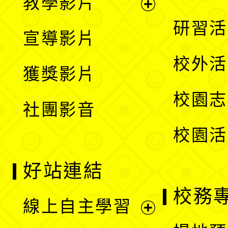
教學影片
選
開
展
研習活
宣導影片
單
選
開
校外活
獲獎影片
單
選
校園志
社團影音
單
校園活
好站連結
校務
線上自主學習