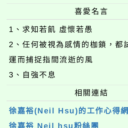
喜愛名言
1、求知若飢 虛懷若愚
2、任何被視為感情的枷鎖，都
運而捕捉指間流逝的風
3、自強不息
相關連結
徐嘉裕(Neil Hsu)的工作心得
徐嘉裕 Neil hsu粉絲團