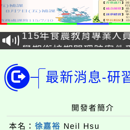
淨零綠生活教案入校路
115年食農教育專業人
會
學期銜接期間理賠案件
程
淨零綠領人才培育課程
學籍身 分審查程序及
公告本校115學年度第1
最新消息-研
版
「2026金融保險知識
代理(課)教師甄選結果(
桃園市115學年度學生
車」活動
開發者簡介
公告本校115學年度第
生本土語及新住民語歌
本名：
徐嘉裕
Neil Hsu