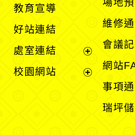
展
場地預
教育宣導
開
維修通
好站連結
選
會議記
處室連結
單
展
網站F
校園網站
開
展
事項通
選
開
瑞坪儲
單
選