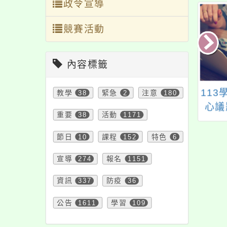
政令宣導
競賽活動
內容標籤
25(國)高中教師雜
轉知教育部辦理「性
11
教學
38
緊急
2
注意
180
食農教育示範課程
別平等教育法20週年
心議
重要
38
活動
1171
研習
特展」一案，轉知本
位計
校教師及學生參與。
－
節日
10
課程
152
特色
6
宣導
274
報名
1151
資訊
337
防疫
36
公告
1611
學習
109