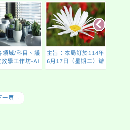
各領域/科目、議
主旨：本局訂於114年
114
教學工作坊-AI
6月17日（星期二）辦
位學
數學領域互動教
理「推動校園空間美
師增能研
實作」研習
感-市外參訪活動」一
案，詳如說明，請查
照。
下一頁
→