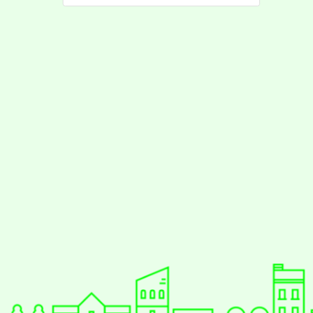
佈景版本：
neilrpjh
適用瀏覽器：Edge、Goo
Xoops版本：
XOOPS
Xoops
網站設計
：
N
Xoops網站設計者：