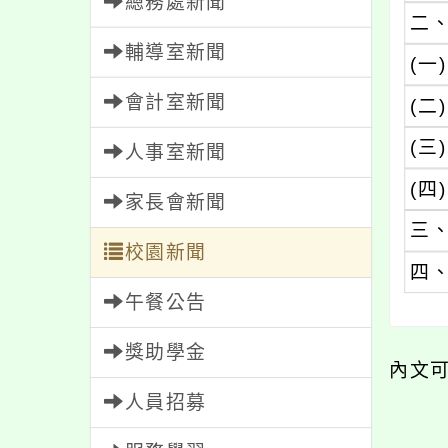
總務處新聞
二
輔導室新聞
(一)
會計室新聞
(二)
(三)
人事室新聞
(四)
家長會新聞
三
校園新聞
四
午餐公告
獎助學金
內文
人員招募