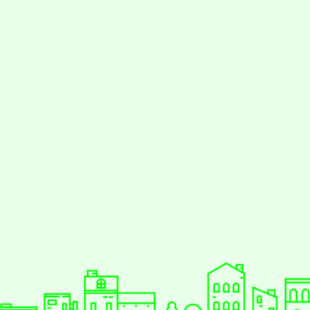
styc
gle、Firefox、Vivaldi、Opera
支援行
 2.5.11
網站語系：zh-TW
eil網站設計工坊
徐嘉裕 Neil hsu