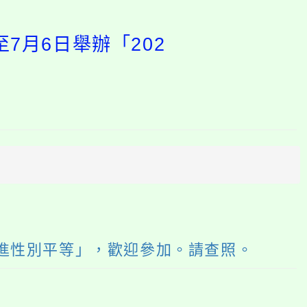
7月6日舉辦「202
開
啟
上
方
區
塊
促進性別平等」，歡迎參加。請查照。