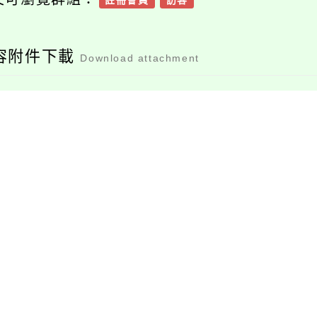
註冊會員
訪客
容附件下載
Download attachment
376735100e_11200
53316_attach1
檔案下載