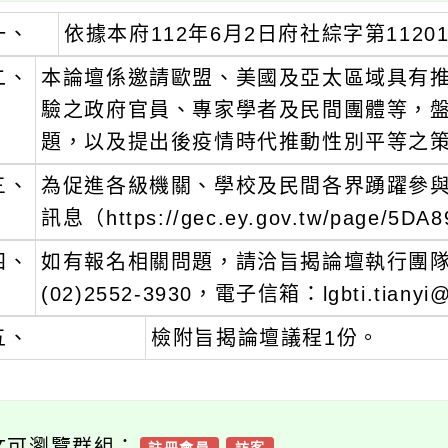
一、
依據本府112年6月2日府社綜字第11201
二、
本論壇係邀請歐盟、美國及亞太區域具有
驗之政府官員、專家學者及民間團體等，
題，以及提出後疫情時代推動性別平等之
三、
為促進各級機關、學校及民間各界踴躍參
訊息（https://gec.ey.gov.tw/page/
四、
如有報名相關問題，請洽旨揭論壇執行團隊
(02)2552-3930，電子信箱：lgbti.tianyi
五、
檢附旨揭論壇議程1份。
文可瀏覽群組：