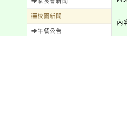
家長會新聞
校園新聞
內
午餐公告
獎助學金
人員招募
服務學習
研習資訊
緊急通告
防疫公告