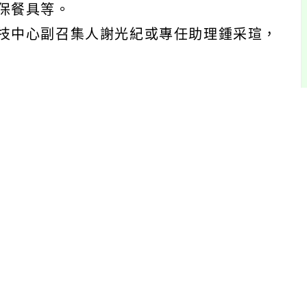
保餐具等。
技中心副召集人謝光紀或專任助理鍾采瑄，