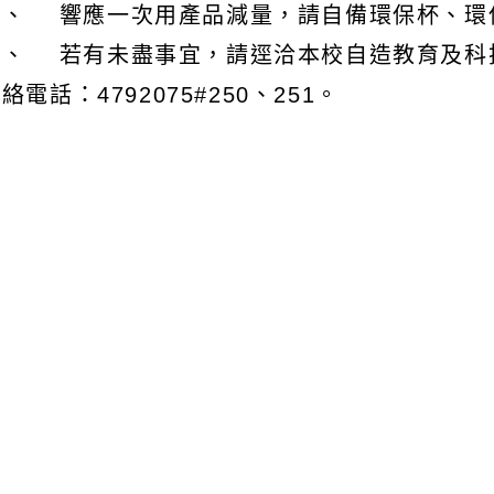
六、 響應一次用產品減量，請自備環保杯、環
七、 若有未盡事宜，請逕洽本校自造教育及科
絡電話：4792075#250、251。
文可瀏覽群組：
註冊會員
訪客
容附件下載
Download attachment