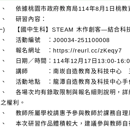
、 依據桃園市政府教育局114年8月1日桃教資字
二、 研習內容：
一) 【國中生科】STEAM 木作創客—結合
、 活動編號 ：J00034-251100008
、 報名網址 ：https://reurl.cc/zKeqy7
、 日期／時間：114年12月17日13:00-16:0
４、 講師 ：南崁自造教育及科技中心 
５、 活動地點 ：龍潭自造教育及科技中心手
三、 各場次均有錄取限制與報名細則說明，詳
查之權利。
四、 教師所屬學校請惠予參與教師於課務自理原
五、 本次研習作品體積較大，建議參與教師自