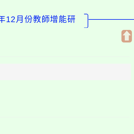
年12月份教師增能研
開
啟
上
方
區
塊