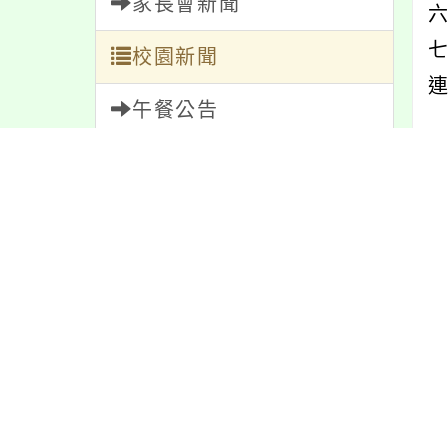
家長會新聞
校園新聞
連
午餐公告
獎助學金
內
人員招募
服務學習
內
研習資訊
緊急通告
防疫公告