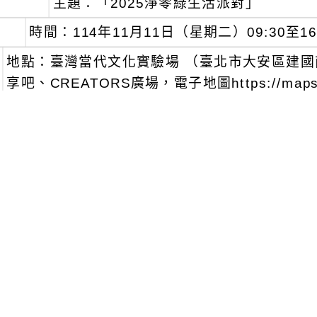
主題：「2025淨零綠生活派對」
時間：114年11月11日（星期二）09:30至16
地點：臺灣當代文化實驗場 （臺北市大安區建國南路
享吧、CREATORS廣場，電子地圖https://maps.ap
歡迎參加，並請至報名網站填覆https://forms.gl
安排。
、
活動議程及相關資訊請參考附件，倘對活動相關
司：(02)2579-0020分機316許小姐、分機3
可瀏覽群組：
註冊會員
訪客