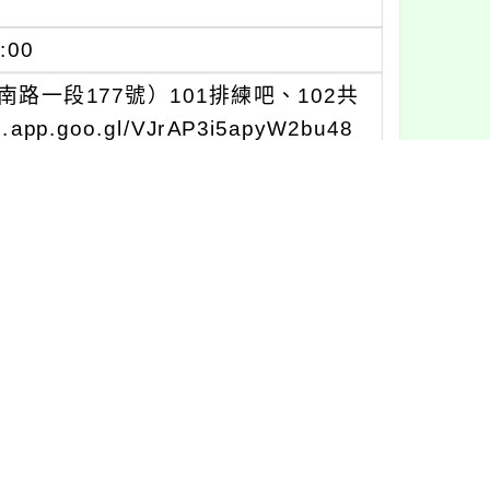
:00
一段177號）101排練吧、102共
p.goo.gl/VJrAP3i5apyW2bu48
e/P4vKsrPVgW1vj4FB9，以利相關
事宜有疑問，請洽晶淨科技股份有限公
22唐小姐、分機323梁小姐。