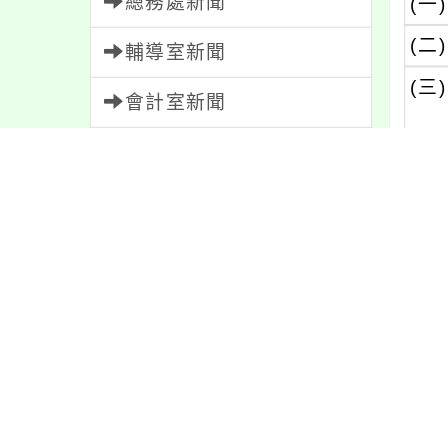
總務處新聞
(一)
(二)
輔導室新聞
(三)
會計室新聞
人事室新聞
(四)
家長會新聞
三
校園新聞
午餐公告
獎助學金
內文
人員招募