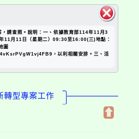
關閉區
，請查照。說明：一、依據教育部114年11月3
塊
11月11日（星期二）09:30至16:00(三)地點：
地圖
gle/P4vKsrPVgW1vj4FB9，以利相關安排。三、活
創新轉型專案工作
開
啟
上