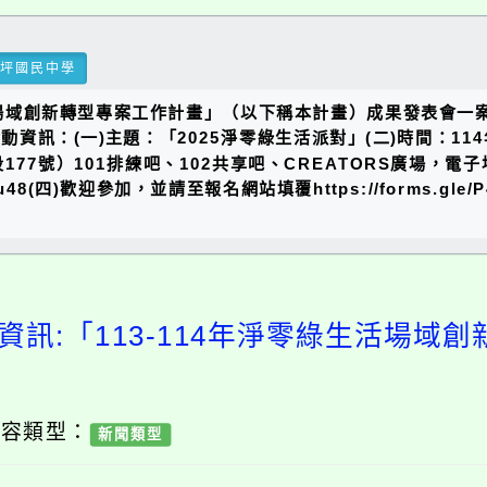
瑞坪國民中學
活場域創新轉型專案工作計畫」（以下稱本計畫）成果發表會一案
動資訊：(一)主題：「2025淨零綠生活派對」(二)時間：114年
7號）101排練吧、102共享吧、CREATORS廣場，電子
apyW2bu48(四)歡迎參加，並請至報名網站填覆https://forms.
資訊:「113-114年淨零綠生活場域
內容類型：
新聞類型