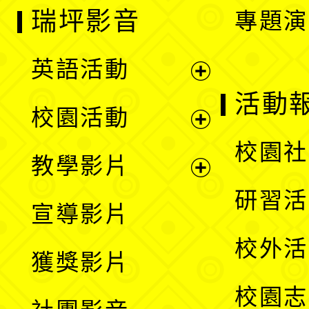
瑞坪影音
專題演
英語活動
展
活動
校園活動
開
展
校園社
教學影片
選
開
展
研習活
宣導影片
單
選
開
校外活
獲獎影片
單
選
校園志