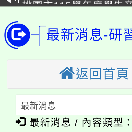
桃園市115學年度學生
車」活動
公告本校115學年度第
生本土語及新住民語歌
公告本校115學年度第
代理(課)教師甄選結果(
最新消息-研
轉知中國文化大學推廣
代理(課)教師甄選結果(
轉知苗栗縣政府辦理11
《TA101》溝通分析
返回首頁
桃園市115學年度學生
縣市「校園短影音徵選
程，歡迎學生輔導中心
「桃園市補助參觀特色
要點
門員」簡章及活動海報
心理、諮商輔導、社會
115年度「教育部表揚
展演活動實施計畫」
踴躍報名參加。
系所師生報名參加。
公告本校115學年度第1
義教育推展貢獻獎」
最新消息 / 內容類型