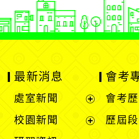
最新消息
會考
處室新聞
會考歷
展
校園新聞
歷屆段
開
展