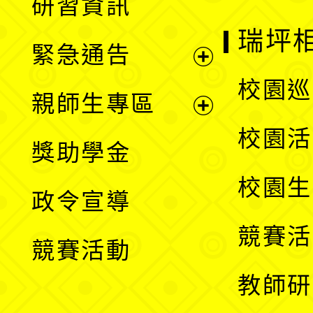
研習資訊
選
開
瑞坪
緊急通告
單
選
展
校園巡
親師生專區
單
開
展
校園活
獎助學金
選
開
校園生
政令宣導
單
選
競賽活
競賽活動
單
教師研