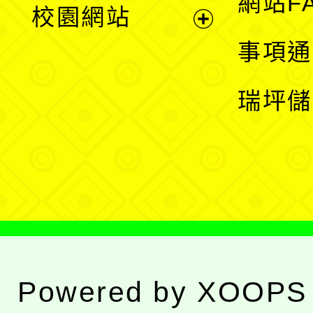
網站F
校園網站
開
展
事項通
選
開
瑞坪儲
單
選
單
Powered by
XOOPS