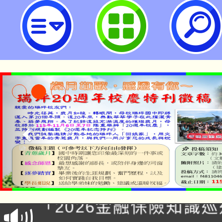
衛生福利部國民健康署辦理第九版
素參考攝取量」修訂說明會-桃園市
公告本校115學年度第1
「2026金融保險知識
代理(課)教師甄選結果(