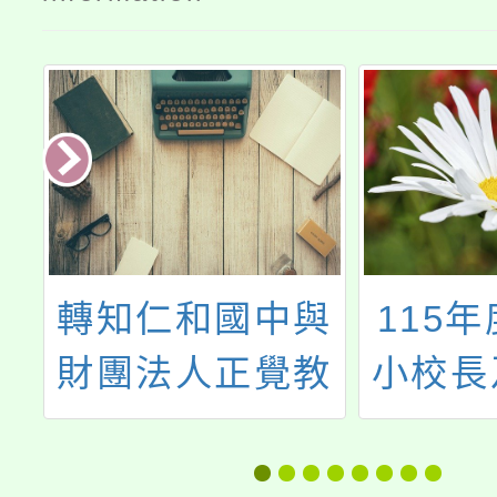
辦
轉知仁和國中與
115
養
財團法人正覺教
小校長
坊
育基金會合辦生
境教育
養
命教育「生命的