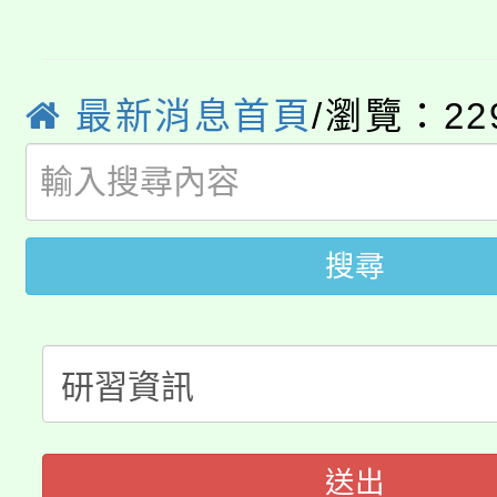
「2026金融保險知識
代理(課)教師甄選結果(
桃園市115學年度學生
車」活動
最新消息首頁
/瀏覽：22
公告本校115學年度第
生本土語及新住民語歌
公告本校115學年度第
代理(課)教師甄選結果(
轉知中國文化大學推廣
代理(課)教師甄選結果(
搜尋
轉知苗栗縣政府辦理11
《TA101》溝通分析
桃園市115學年度學生
縣市「校園短影音徵選
程，歡迎學生輔導中心
「桃園市補助參觀特色
要點
門員」簡章及活動海報
心理、諮商輔導、社會
115年度「教育部表揚
展演活動實施計畫」
踴躍報名參加。
系所師生報名參加。
送出