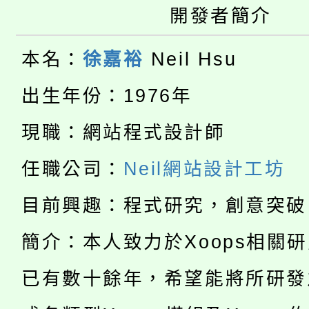
開發者簡介
轉知苗栗縣政府辦理11
《TA101》溝通分析
桃園市115學年度學生
本名：
徐嘉裕
Neil Hsu
縣市「校園短影音徵選
程，歡迎學生輔導中心
「桃園市補助參觀特色
要點
出生年份：1976年
門員」簡章及活動海報
心理、諮商輔導、社會
115年度「教育部表揚
展演活動實施計畫」
現職：網站程式設計師
踴躍報名參加。
系所師生報名參加。
公告本校115學年度第1
義教育推展貢獻獎」
任職公司：
Neil網站設計工坊
「2026金融保險知識
代理(課)教師甄選結果(
目前興趣：程式研究，創意突破
桃園市115學年度學生
車」活動
簡介：本人致力於Xoops相關
公告本校115學年度第
生本土語及新住民語歌
已有數十餘年，希望能將所研發
公告本校115學年度第
代理(課)教師甄選結果(