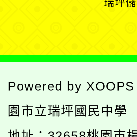
瑞坪儲
單
選
單
Powered by
XOOPS
園市立瑞坪國民中學
地址：
32658桃園市