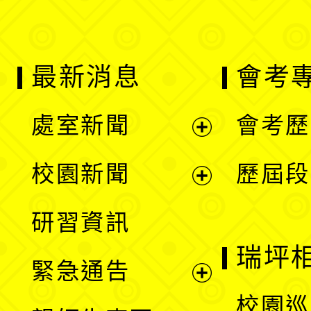
最新消息
會考
處室新聞
會考歷
展
校園新聞
歷屆段
開
展
研習資訊
選
開
瑞坪
緊急通告
單
選
展
校園巡