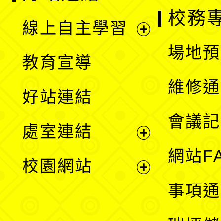
校務
線上自主學習
展
場地預
教育宣導
開
維修通
好站連結
選
會議記
處室連結
單
展
網站F
校園網站
開
展
事項通
選
開