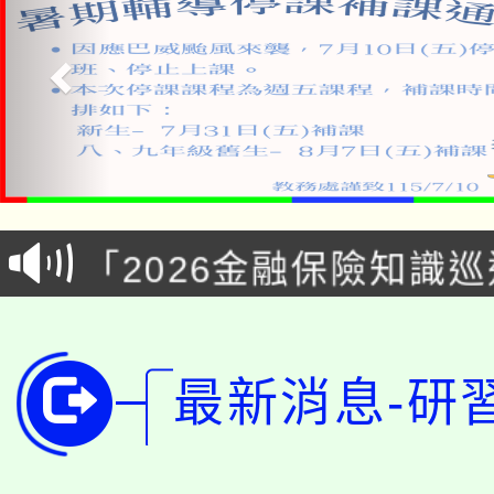
公告本校115學年度第1
「2026金融保險知識
代理(課)教師甄選結果(
桃園市115學年度學生
車」活動
公告本校115學年度第
生本土語及新住民語歌
最新消息-研
公告本校115學年度第
代理(課)教師甄選結果(
轉知中國文化大學推廣
代理(課)教師甄選結果(