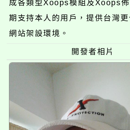
成各類型Xoops模組及Xoops
轉知中國文化大學推廣
代理(課)教師甄選結果(
期支持本人的用戶，提供台灣更
轉知苗栗縣政府辦理11
《TA101》溝通分析
網站架設環境。
桃園市115學年度學生
縣市「校園短影音徵選
程，歡迎學生輔導中心
開發者相片
「桃園市補助參觀特色
要點
門員」簡章及活動海報
心理、諮商輔導、社會
115年度「教育部表揚
展演活動實施計畫」
踴躍報名參加。
系所師生報名參加。
義教育推展貢獻獎」