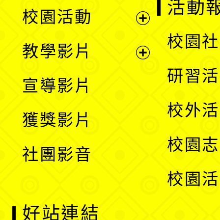
展
活動
校園活動
開
展
校園社
教學影片
選
開
展
研習活
宣導影片
單
選
開
校外活
獲獎影片
單
選
校園志
社團影音
單
校園活
好站連結