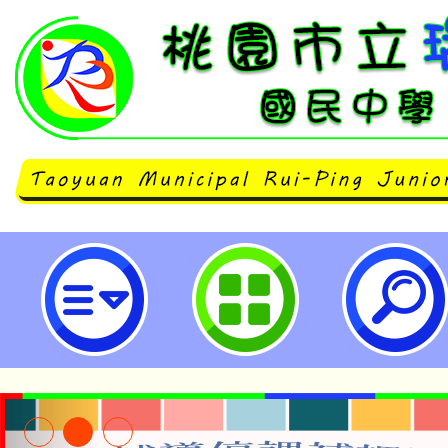
neilrpjhstyc網站設計者：徐嘉裕 N