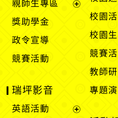
親師生專區
單
開
展
校園活
獎助學金
選
開
校園生
政令宣導
單
選
競賽活
競賽活動
單
教師研
瑞坪影音
專題演
英語活動