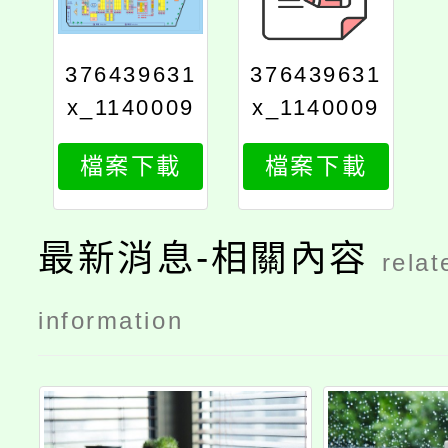
376439631
376439631
x_1140009
x_1140009
953_attach
953_attach
檔案下載
檔案下載
2
1
最新消息-相關內容
relat
information