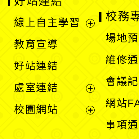
好站連結
校務
線上自主學習
展
場地預
教育宣導
開
維修通
好站連結
選
會議記
處室連結
單
展
網站F
校園網站
開
展
事項通
選