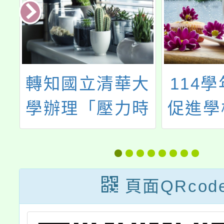
部
轉知國立清華大
114學
學辦理「壓力時
促進學
支
代的解方：社會
健康體
員
情緒學習與教育
心學校
能
韌性」線上論壇
能
頁面QRcod
、
一案，請查照。