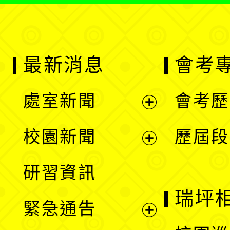
最新消息
會考
處室新聞
會考歷
展
校園新聞
歷屆段
開
展
研習資訊
選
開
瑞坪
緊急通告
單
選