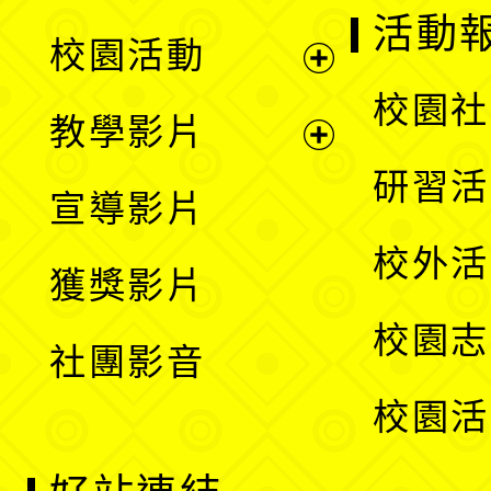
展
活動
校園活動
開
展
校園社
教學影片
選
開
展
研習活
宣導影片
單
選
開
校外活
獲獎影片
單
選
校園志
社團影音
單
校園活