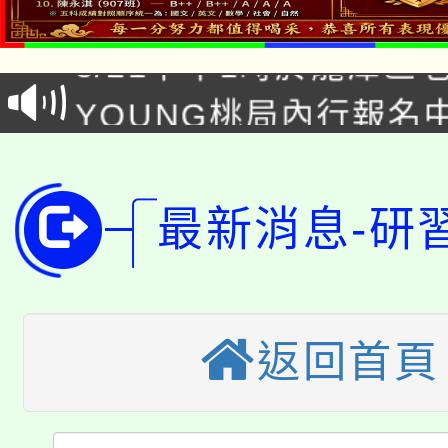
8/21下午1時於龍潭區
場熱烈登場!
YOUNG桃局內行報名
徵才活動。
8月14至27日，桃園
局官網。
115年桃園市運動會8/1
開!
最新消息-研
桃園市低收入戶享有免
田徑場及游泳池舉行。
大園自造教育及科技中心
視費優惠，中低收入戶
大溪自造教育及科技中心
份教師增能研習
返回首頁
半價優惠，詳情可洽有
淨零綠生活教案入校路
份教師研習
者。