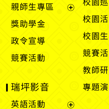
展
校園巡
親師生專區
單
開
展
校園活
獎助學金
選
開
校園生
政令宣導
單
選
競賽活
競賽活動
單
教師研
瑞坪影音
專題演
英語活動