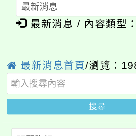
115年食農教育專業人
會
「本色祭」8/29、30
程
最新消息 / 內容類型
8/21下午1時於龍潭區
場熱烈登場!
YOUNG桃局內行報名
徵才活動。
8月14至27日，桃園
局官網。
最新消息首頁
/瀏覽：19
115年桃園市運動會8/1
開!
桃園市低收入戶享有免
田徑場及游泳池舉行。
大園自造教育及科技中心
搜尋
視費優惠，中低收入戶
大溪自造教育及科技中心
份教師增能研習
半價優惠，詳情可洽有