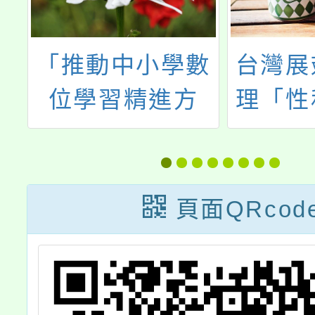
數
台灣展翅協會辦
桃園市
理「性私密影像
暴力暨
研
議題模組課程國
治中心1
高中職教師工作
7月辦理
坊」簡章乙份，
家庭暴
頁面QRcod
歡迎報名參與。
系列活
海報