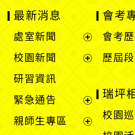
最新消息
會考
處室新聞
會考歷
展
校園新聞
歷屆段
開
展
研習資訊
選
開
瑞坪
緊急通告
單
選
展
校園巡
親師生專區
單
開
展