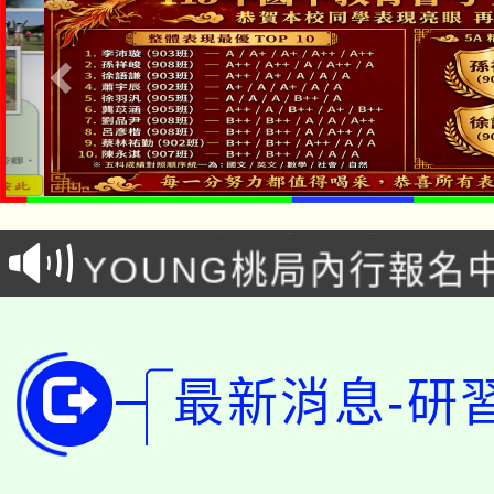
「本色祭」8/29、30
8/21下午1時於龍潭區
場熱烈登場!
YOUNG桃局內行報名
徵才活動。
8月14至27日，桃園
局官網。
115年桃園市運動會8/1
開!
最新消息-研
桃園市低收入戶享有免
田徑場及游泳池舉行。
大園自造教育及科技中心
視費優惠，中低收入戶