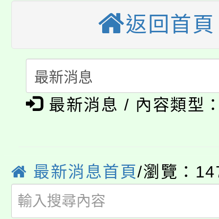
大溪自造教育及科技中心
份教師增能研習
返回首頁
半價優惠，詳情可洽有
淨零綠生活教案入校路
份教師研習
者。
115年食農教育專業人
會
「本色祭」8/29、30
程
最新消息 / 內容類型
8/21下午1時於龍潭區
場熱烈登場!
YOUNG桃局內行報名
徵才活動。
8月14至27日，桃園
局官網。
最新消息首頁
/瀏覽：14
115年桃園市運動會8/1
開!
桃園市低收入戶享有免
田徑場及游泳池舉行。