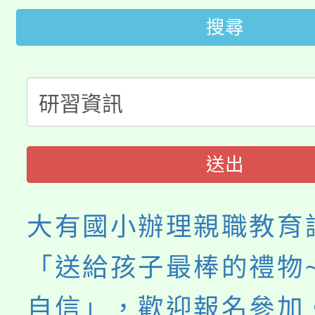
大園自造教育及科技中心
視費優惠，中低收入戶
搜尋
大溪自造教育及科技中心
份教師增能研習
半價優惠，詳情可洽有
淨零綠生活教案入校路
份教師研習
者。
115年食農教育專業人
會
送出
程
大有國小辦理親職教育
「送給孩子最棒的禮物
自信」，歡迎報名參加