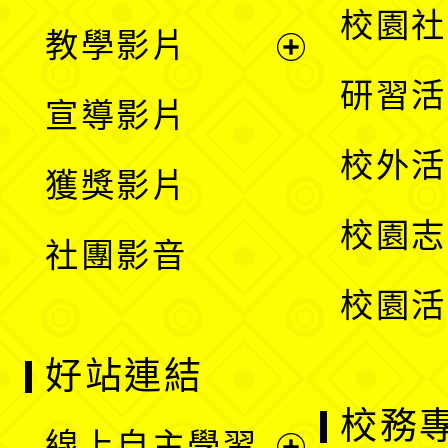
開
展
校園社
教學影片
選
開
展
研習活
宣導影片
單
選
開
校外活
獲獎影片
單
選
校園志
社團影音
單
校園活
好站連結
校務
線上自主學習