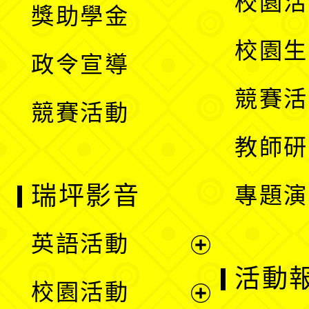
校園活
獎助學金
選
開
校園生
政令宣導
單
選
競賽活
競賽活動
單
教師研
瑞坪影音
專題演
英語活動
展
活動
校園活動