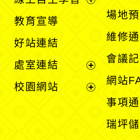
展
場地預
教育宣導
開
維修通
好站連結
選
會議記
處室連結
單
展
網站F
校園網站
開
展
事項通
選
開
瑞坪儲
單
選