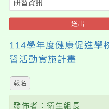
淨零綠生活教案入校路
份教師研習
者。
115年食農教育專業人
會
送出
程
114學年度健康促進學
習活動實施計畫
報名
發佈者：衛生組長