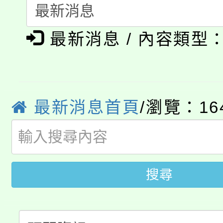
115年食農教育專業人
會
「本色祭」8/29、30
程
最新消息 / 內容類型
8/21下午1時於龍潭區
場熱烈登場!
YOUNG桃局內行報名
徵才活動。
8月14至27日，桃園
局官網。
最新消息首頁
/瀏覽：16
115年桃園市運動會8/1
開!
桃園市低收入戶享有免
田徑場及游泳池舉行。
搜尋
大園自造教育及科技中心
視費優惠，中低收入戶
大溪自造教育及科技中心
份教師增能研習
半價優惠，詳情可洽有