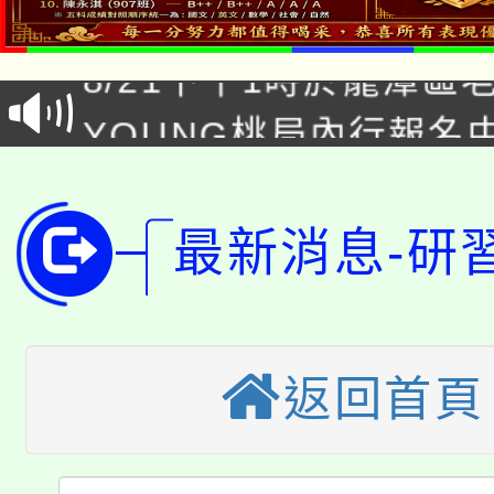
「本色祭」8/29、30
8/21下午1時於龍潭區
場熱烈登場!
YOUNG桃局內行報名
徵才活動。
8月14至27日，桃園
局官網。
115年桃園市運動會8/1
開!
最新消息-研
桃園市低收入戶享有免
田徑場及游泳池舉行。
大園自造教育及科技中心
視費優惠，中低收入戶
大溪自造教育及科技中心
返回首頁
份教師增能研習
半價優惠，詳情可洽有
淨零綠生活教案入校路
份教師研習
者。