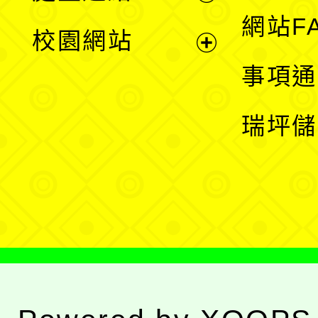
展
網站F
校園網站
開
展
事項通
選
開
瑞坪儲
單
選
單