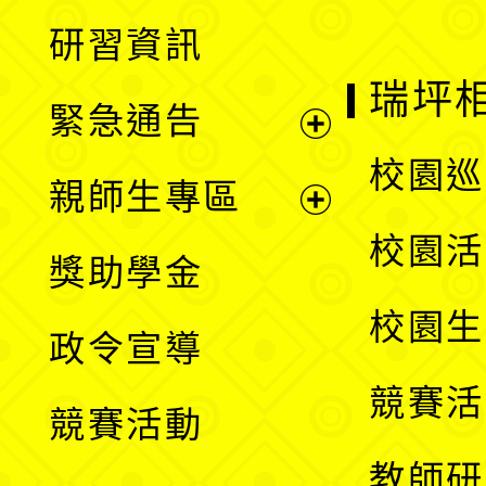
開
展
研習資訊
選
開
瑞坪
緊急通告
單
選
展
校園巡
親師生專區
單
開
展
校園活
獎助學金
選
開
校園生
政令宣導
單
選
競賽活
競賽活動
單
教師研