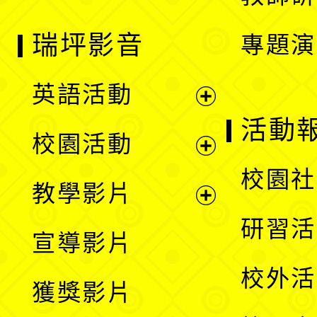
瑞坪影音
專題演
英語活動
展
活動
校園活動
開
展
校園社
教學影片
選
開
展
研習活
宣導影片
單
選
開
校外活
獲獎影片
單
選