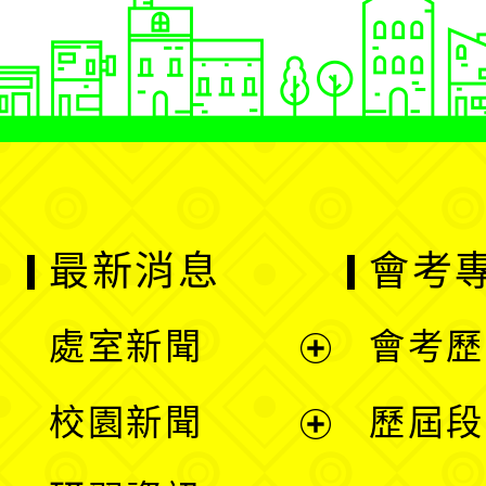
最新消息
會考
處室新聞
會考歷
展
校園新聞
歷屆段
開
展