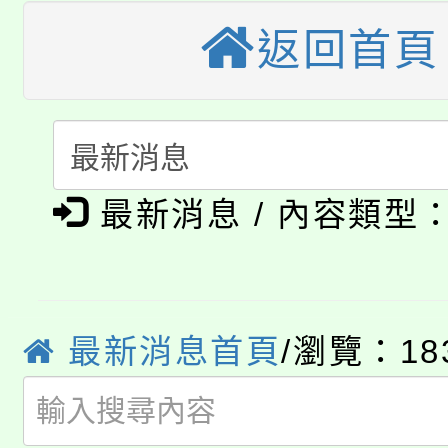
公告本校115學年度第
生本土語及新住民語歌
返回首頁
公告本校115學年度第
代理(課)教師甄選結果(
轉知中國文化大學推廣
代理(課)教師甄選結果(
淨零綠生活教案入校路
《TA101》溝通分析
最新消息 / 內容類型
115年食農教育專業人
會
程，歡迎學生輔導中心
學期銜接期間理賠案件
程
心理、諮商輔導、社會
淨零綠領人才培育課程
學籍身 分審查程序及
最新消息首頁
/瀏覽：18
系所師生報名參加。
公告本校115學年度第1
版
「2026金融保險知識
代理(課)教師甄選結果(