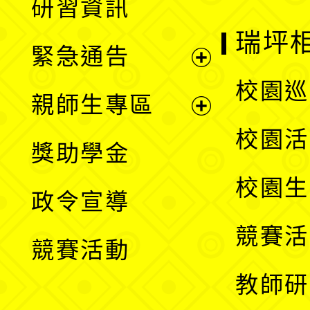
研習資訊
選
開
瑞坪
緊急通告
單
選
展
校園巡
親師生專區
單
開
展
校園活
獎助學金
選
開
校園生
政令宣導
單
選
競賽活
競賽活動
單
教師研