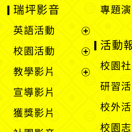
瑞坪影音
專題演
英語活動
展
活動
校園活動
開
展
校園社
教學影片
選
開
展
研習活
宣導影片
單
選
開
校外活
獲獎影片
單
選
校園志