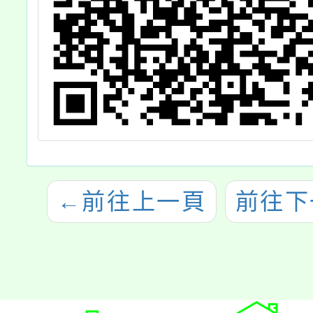
←
前往上一頁
前往下