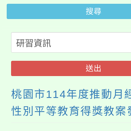
桃園市115學年度學生
搜尋
車」活動
公告本校115學年度第
生本土語及新住民語歌
公告本校115學年度第
代理(課)教師甄選結果(
轉知中國文化大學推廣
代理(課)教師甄選結果(
送出
《TA101》溝通分析
程，歡迎學生輔導中心
桃園市114年度推動月
心理、諮商輔導、社會
性別平等教育得獎教案
系所師生報名參加。