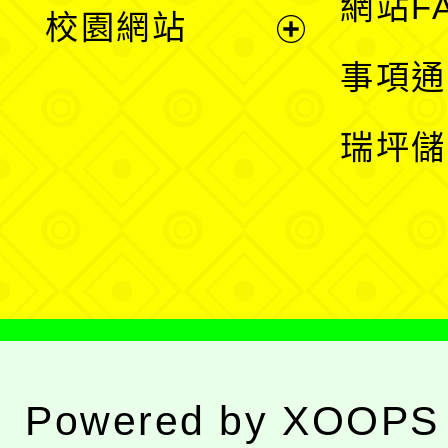
展
網站F
校園網站
開
展
事項通
選
開
瑞坪儲
單
選
單
Powered by
XOOPS