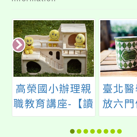
理親
臺北醫學大學開
大成
【讀
放六門優質全英
科技
多重
語磨課師線上課
115
路世
程免費選修
研習