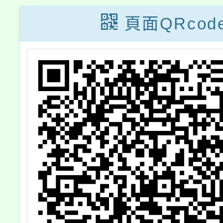
慮與
列
頁面QRcod
策
本校
及社
參