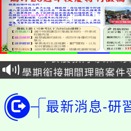
淨零綠生活教案入校路
115年食農教育專業人
會
學期銜接期間理賠案件
程
淨零綠領人才培育課程
學籍身 分審查程序及
公告本校115學年度第1
版
最新消息-研
「2026金融保險知識
代理(課)教師甄選結果(
桃園市115學年度學生
車」活動