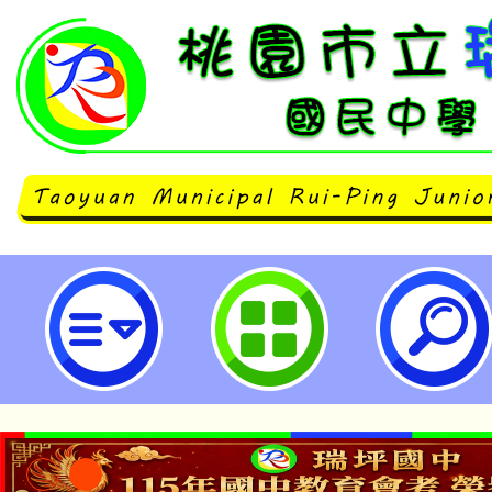
主旨：本中心辦理 114 學年度桃
教師研習—走讀大溪「生態、古蹟
敬邀本市各級學校教師踴躍參與，請
立瑞坪國民中學