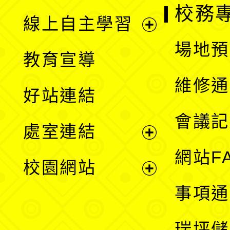
校務
線上自主學習
展
場地預
教育宣導
開
維修通
好站連結
選
會議記
處室連結
單
展
網站F
校園網站
開
展
事項通
選
開
瑞坪儲