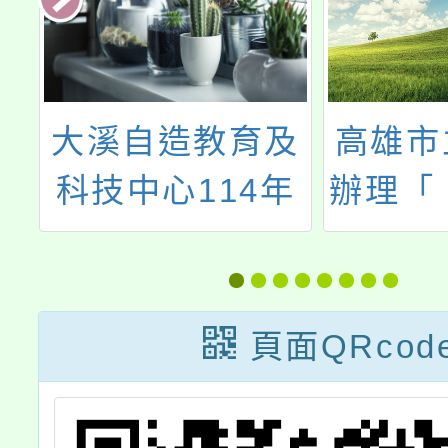
師
大溪自造教育及
高雄市
實
科技中心114年
辦理「《
次
五月份教師研習
市講堂
北
座》烏
習
(Ursul
頁面QRcod
教授：
義與敘