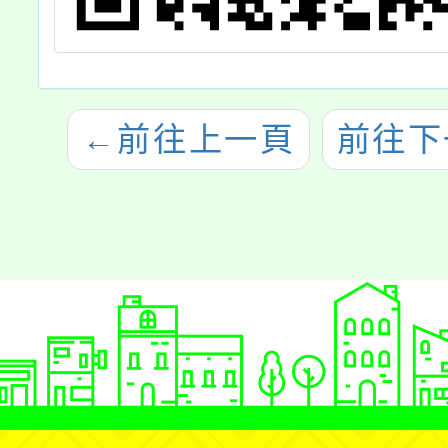
←
前往上一頁
前往下