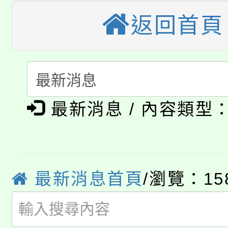
大溪自造教育及科技中心
份教師增能研習
返回首頁
半價優惠，詳情可洽有
淨零綠生活教案入校路
份教師研習
者。
115年食農教育專業人
會
「本色祭」8/29、30
程
最新消息 / 內容類型
8/21下午1時於龍潭區
場熱烈登場!
YOUNG桃局內行報名
徵才活動。
8月14至27日，桃園
局官網。
最新消息首頁
/瀏覽：15
115年桃園市運動會8/1
開!
桃園市低收入戶享有免
田徑場及游泳池舉行。