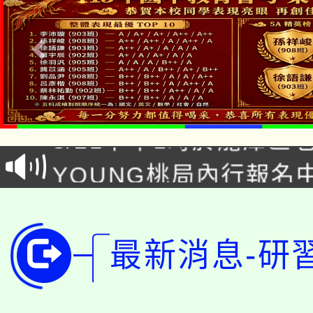
「本色祭」8/29、30
8/21下午1時於龍潭區
場熱烈登場!
YOUNG桃局內行報名
徵才活動。
8月14至27日，桃園
局官網。
115年桃園市運動會8/1
開!
最新消息-研
桃園市低收入戶享有免
田徑場及游泳池舉行。
大園自造教育及科技中心
視費優惠，中低收入戶