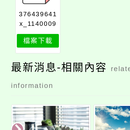
376439641
x_1140009
973_attach
檔案下載
1
最新消息-相關內容
relat
information