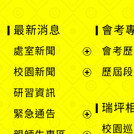
最新消息
會考
處室新聞
會考歷
展
校園新聞
歷屆段
開
展
研習資訊
選
開
瑞坪
緊急通告
單
選
展
校園巡