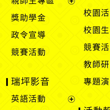
親師生專區
單
開
展
校園活
獎助學金
選
開
校園生
政令宣導
單
選
競賽活
競賽活動
單
教師研
瑞坪影音
專題演
英語活動
展