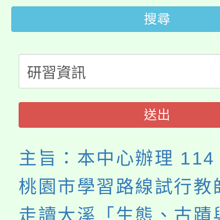
大園自造教育及科技中心
搜尋
視費優惠，中低收入戶
大溪自造教育及科技中心
份教師增能研習
半價優惠，詳情可洽有
淨零綠生活教案入校路
份教師研習
者。
115年食農教育專業人
會
送出
程
主旨：本中心辦理 114
桃園市學習路線試行教
走讀大溪「生態、古蹟