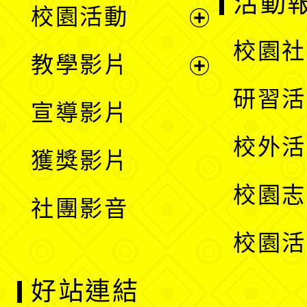
活動
校園活動
開
展
校園社
教學影片
選
開
展
研習活
宣導影片
單
選
開
校外活
獲獎影片
單
選
校園志
社團影音
單
校園活
好站連結