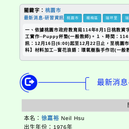
關鍵字：
桃園市
最新消息-研習資訊
桃園市
楊梅區
瑞坪里
一、依據桃園市政府教育局114年8月1日桃教資
工實作─Puppy杯墊(一般教師)。１、時間：114
訊：12月16日(6:00)起至12月22日止，至桃
科】材料加工─窗花浪語：環氧樹脂手作坊(一般教師)。
最新消息-
本名：
徐嘉裕
Neil Hsu
出生年份：1976年