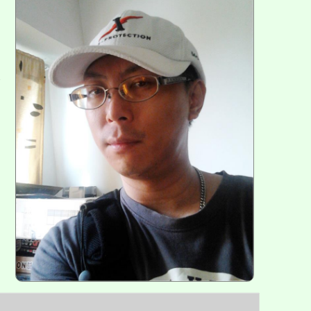
區
塊
各