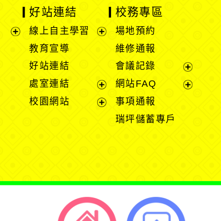
好站連結
校務專區
線上自主學習
場地預約
展
展
教育宣導
維修通報
開
開
好站連結
會議記錄
選
選
展
處室連結
網站FAQ
單
單
開
展
展
校園網站
事項通報
選
開
開
展
瑞坪儲蓄專戶
單
選
選
開
單
單
選
單