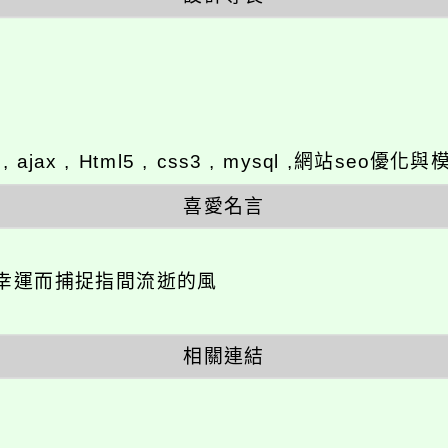
y , ajax , Html5 , css3 , mysql ,網站se
喜愛名言
幸運而捕捉指間流逝的風
相關連結