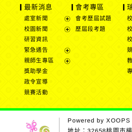
最新消息
會考專區
處室新聞
會考歷屆試題
展
校園新聞
歷屆段考題
開
展
研習資訊
選
開
緊急通告
單
選
展
親師生專區
單
開
展
獎助學金
選
開
政令宣導
單
選
競賽活動
單
Powered by
XOOPS
地址：
32658桃園市