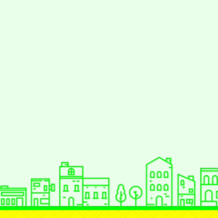
styc
gle、Firefox、Vivaldi、Opera
支援行
 2.5.11
網站語系：zh-TW
eil網站設計工坊
徐嘉裕 Neil hsu