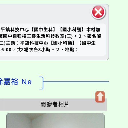
關閉區
主題：平鎮科技中心【國中生科】【國小科議】木材加
塊
點：平鎮國中自強樓三樓生活科技教室(三)。３、報名資
02。(二)主題：平鎮科技中心【國小科議】【國中生
-16:00，共2場次各3小時。２、地點：
徐嘉裕 Ne
開發者相片
開
啟
上
方