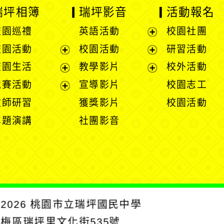
瑞坪相簿
瑞坪影音
活動報名
校園巡禮
英語活動
校園社團
展
校園活動
校園活動
研習活動
開
展
展
校園生活
教學影片
校外活動
選
開
開
展
展
競賽活動
宣導影片
校園志工
單
選
選
開
開
展
教師研習
獲獎影片
校園活動
單
單
選
選
開
專題演講
社團影音
單
單
選
單
2026
桃園市立瑞坪國民中學
楊梅區瑞坪里文化街535號