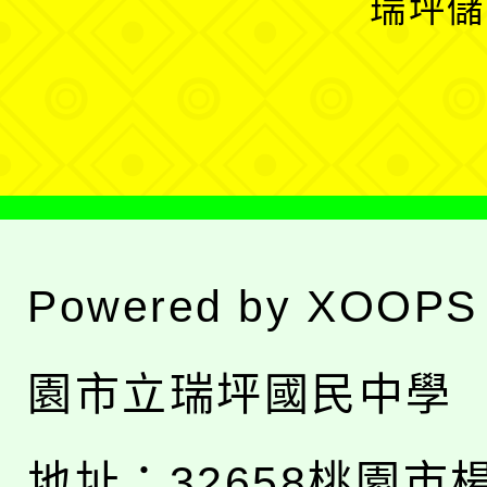
瑞坪儲
單
選
單
Powered by
XOOPS
園市立瑞坪國民中學
地址：
32658桃園市