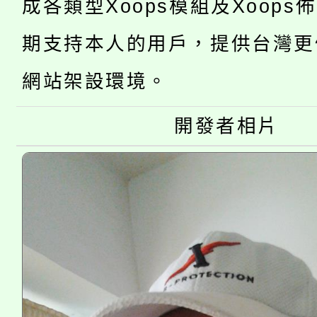
「2026金融保險知識
成各類型Xoops模組及Xoops
代理(課)教師甄選結果(
桃園市115學年度學生
期支持本人的用戶，提供台灣更
車」活動
公告本校115學年度第
生本土語及新住民語歌
網站架設環境。
公告本校115學年度第
代理(課)教師甄選結果(
開發者相片
轉知中國文化大學推廣
代理(課)教師甄選結果(
《TA101》溝通分析
程，歡迎學生輔導中心
心理、諮商輔導、社會
系所師生報名參加。