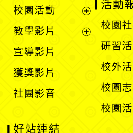
展
活動
校園活動
開
展
校園社
教學影片
選
開
展
研習活
宣導影片
單
選
開
校外活
獲獎影片
單
選
校園志
社團影音
單
校園活
好站連結