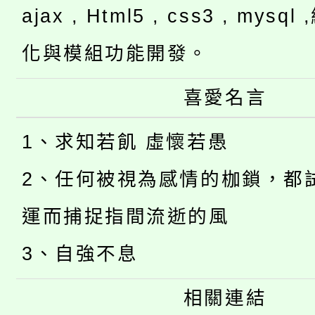
ajax , Html5 , css3 , mysq
化與模組功能開發。
喜愛名言
1、求知若飢 虛懷若愚
2、任何被視為感情的枷鎖，都
運而捕捉指間流逝的風
3、自強不息
相關連結