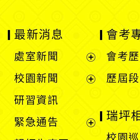
最新消息
會考
處室新聞
會考歷
展
校園新聞
歷屆段
開
展
研習資訊
選
開
瑞坪
緊急通告
單
選
展
校園巡