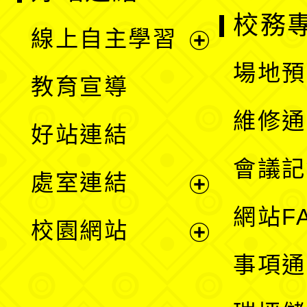
校務
線上自主學習
展
場地預
教育宣導
開
維修通
好站連結
選
會議記
處室連結
單
展
網站F
校園網站
開
展
事項通
選
開