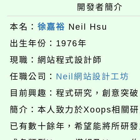
桃園市115學年度學生
車」活動
開發者簡介
公告本校115學年度第
生本土語及新住民語歌
本名：
徐嘉裕
Neil Hsu
公告本校115學年度第
代理(課)教師甄選結果(
出生年份：1976年
轉知中國文化大學推廣
代理(課)教師甄選結果(
現職：網站程式設計師
淨零綠生活教案入校路
《TA101》溝通分析
任職公司：
Neil網站設計工坊
115年食農教育專業人
會
程，歡迎學生輔導中心
目前興趣：程式研究，創意突破
學期銜接期間理賠案件
程
心理、諮商輔導、社會
簡介：本人致力於Xoops相關
淨零綠領人才培育課程
學籍身 分審查程序及
系所師生報名參加。
已有數十餘年，希望能將所研發
公告本校115學年度第1
版