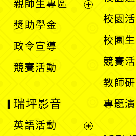
親師生專區
單
開
展
校園活
獎助學金
選
開
校園生
政令宣導
單
選
競賽活
競賽活動
單
教師研
瑞坪影音
專題演
英語活動