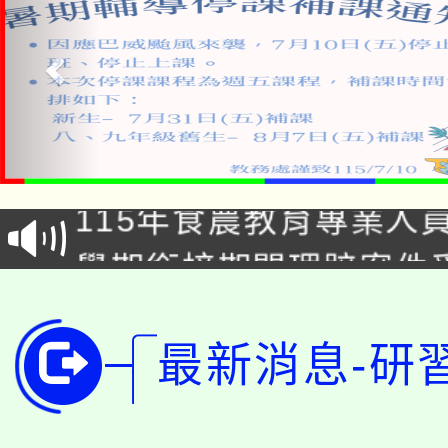
淨零綠生活教案入校路
115年食農教育專業人
會
學期銜接期間理賠案件
程
淨零綠領人才培育課程
學籍身 分審查程序及
公告本校115學年度第1
最新消息-研
版
「2026金融保險知識
代理(課)教師甄選結果(