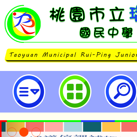
neilrpjhstyc網站設計者：徐嘉裕 N