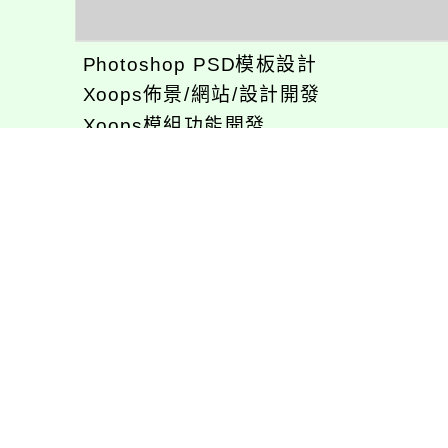
Photoshop PSD模板設計
Xoops佈景/網站/設計開發
Xoops模組功能開發
CentOS環境設置，xampp伺服器建置
專長程式：php , JavaScrupt , JQuer
1、求知若飢 虛懷若愚
2、任何被視為感情的枷鎖，都試著不因
3、自強不息
徐嘉裕(Neil Hsu)的工作心得網誌!