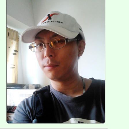
方
區
塊
各