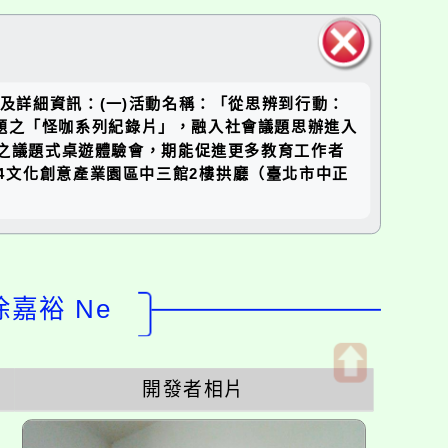
關閉區
內容及詳細資訊：(一)活動名稱：「從思辨到行動：
塊
主題之「怪咖系列紀錄片」，融入社會議題思辦進入
題之議題式桌遊體驗會，期能促進更多教育工作者
14文化創意產業園區中三館2樓拱廳（臺北市中正
徐嘉裕 Ne
開發者相片
開
啟
上