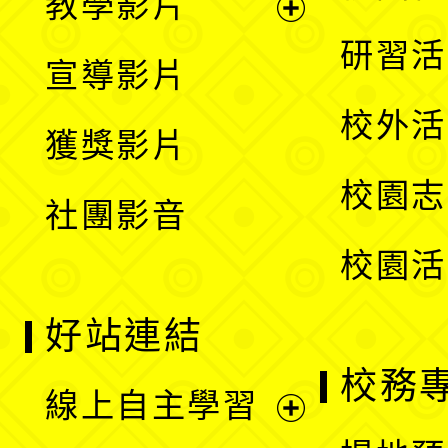
教學影片
選
開
展
研習活
宣導影片
單
選
開
校外活
獲獎影片
單
選
校園志
社團影音
單
校園活
好站連結
校務
線上自主學習