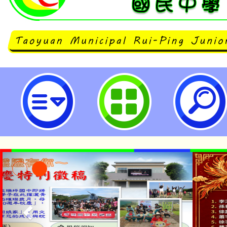
neilrpjhstyc網站設計者：徐嘉裕 N