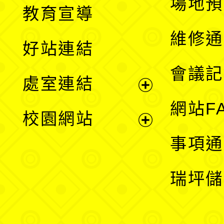
展
場地預
教育宣導
開
維修通
好站連結
選
會議記
處室連結
單
展
網站F
校園網站
開
展
事項通
選
開
瑞坪儲
單
選