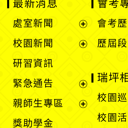
最新消息
會考
處室新聞
會考歷
展
校園新聞
歷屆段
開
展
研習資訊
選
開
瑞坪
緊急通告
單
選
展
校園巡
親師生專區
單
開
展
校園活
獎助學金