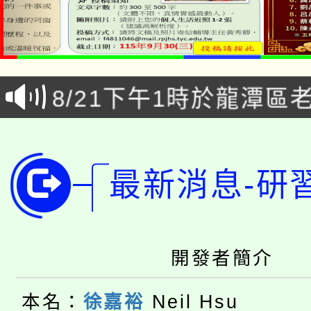
「本色祭」8/29、30
8/21下午1時於龍潭區
場熱烈登場!
YOUNG桃局內行報名
徵才活動。
8月14至27日，桃園
局官網。
最新消息-研
115年桃園市運動會8/1
開!
桃園市低收入戶享有免
田徑場及游泳池舉行。
開發者簡介
大園自造教育及科技中心
視費優惠，中低收入戶
大溪自造教育及科技中心
份教師增能研習
本名：
徐嘉裕
Neil Hsu
半價優惠，詳情可洽有