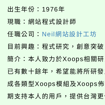
淨零綠生活教案入校路
份教師研習
出生年份：1976年
者。
115年食農教育專業人
會
現職：網站程式設計師
「本色祭」8/29、30
程
任職公司：
Neil網站設計工坊
8/21下午1時於龍潭區
場熱烈登場!
目前興趣：程式研究，創意突破
YOUNG桃局內行報名
徵才活動。
簡介：本人致力於Xoops相關
8月14至27日，桃園
局官網。
已有數十餘年，希望能將所研發
115年桃園市運動會8/1
開!
成各類型Xoops模組及Xoops
桃園市低收入戶享有免
田徑場及游泳池舉行。
期支持本人的用戶，提供台灣更
大園自造教育及科技中心
視費優惠，中低收入戶