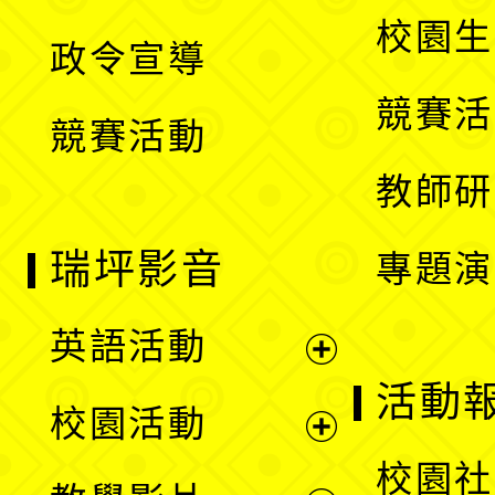
選
開
校園生
政令宣導
單
選
競賽活
競賽活動
單
教師研
瑞坪影音
專題演
英語活動
展
活動
校園活動
開
展
校園社