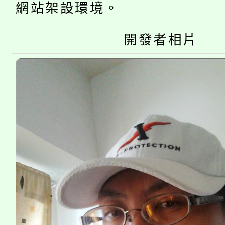
網站架設環境。
大溪自造教育及科技中心
份教師增能研習
半價優惠，詳情可洽有
開發者相片
淨零綠生活教案入校路
份教師研習
者。
115年食農教育專業人
會
程