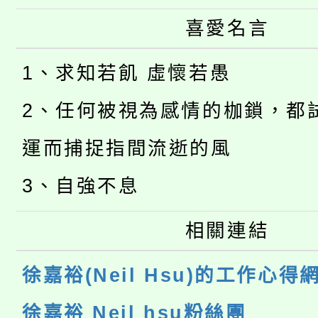
喜愛名言
1、求知若飢 虛懷若愚
2、任何被視為感情的枷鎖，都
運而捕捉指間流逝的風
3、自強不息
相關連結
徐嘉裕(Neil Hsu)的工作心得
徐嘉裕 Neil hsu粉絲團