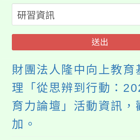
「桃園市補助參觀特色
要點
門員」簡章及活動海報
心理、諮商輔導、社會
115年度「教育部表揚
展演活動實施計畫」
踴躍報名參加。
系所師生報名參加。
義教育推展貢獻獎」
送出
財團法人隆中向上教育
理「從思辨到行動：20
育力論壇」活動資訊，
加。