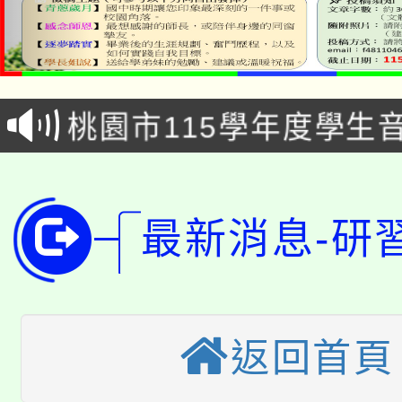
公告本校115學年度第1
「2026金融保險知識
代理(課)教師甄選結果(
桃園市115學年度學生
車」活動
公告本校115學年度第
生本土語及新住民語歌
公告本校115學年度第
代理(課)教師甄選結果(
最新消息-研
轉知中國文化大學推廣
代理(課)教師甄選結果(
轉知苗栗縣政府辦理11
《TA101》溝通分析
桃園市115學年度學生
縣市「校園短影音徵選
程，歡迎學生輔導中心
返回首頁
「桃園市補助參觀特色
要點
門員」簡章及活動海報
心理、諮商輔導、社會