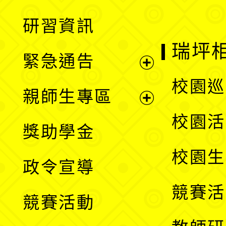
開
展
研習資訊
選
開
瑞坪
緊急通告
單
選
展
校園巡
親師生專區
單
開
展
校園活
獎助學金
選
開
校園生
政令宣導
單
選
競賽活
競賽活動
單