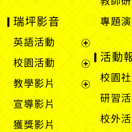
教師研
瑞坪影音
專題演
英語活動
展
活動
校園活動
開
展
校園社
教學影片
選
開
展
研習活
宣導影片
單
選
開
校外活
獲獎影片
單
選