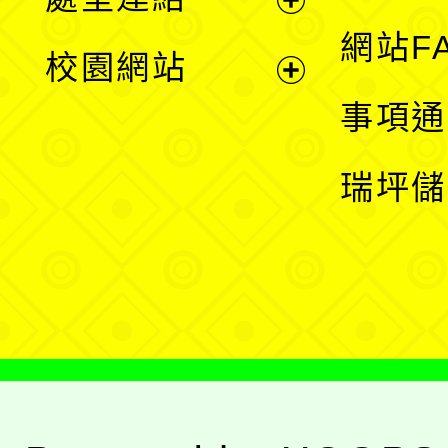
單
展
網站F
校園網站
開
展
事項通
選
開
瑞坪儲
單
選
單