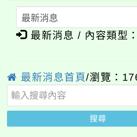
115年度「教育部表揚
展演活動實施計畫」
踴躍報名參加。
系所師生報名參加。
公告本校115學年度第1
義教育推展貢獻獎」
最新消息 / 內容類型
「2026金融保險知識
代理(課)教師甄選結果(
桃園市115學年度學生
車」活動
公告本校115學年度第
生本土語及新住民語歌
最新消息首頁
/瀏覽：17
公告本校115學年度第
代理(課)教師甄選結果(
轉知中國文化大學推廣
代理(課)教師甄選結果(
轉知苗栗縣政府辦理11
《TA101》溝通分析
搜尋
桃園市115學年度學生
縣市「校園短影音徵選
程，歡迎學生輔導中心