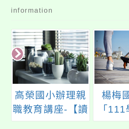
information
親
楊梅國中辦理
大溪自
讀
「111學年度教
科技中
重
育優先區親職教
教