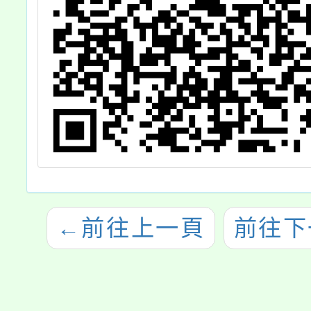
←
前往上一頁
前往下