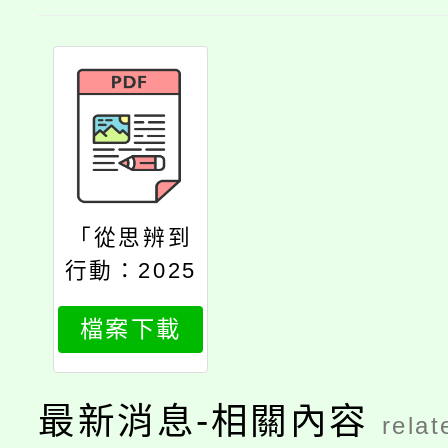
「從思辨到
行動：2025
怪咖教育力
檔案下載
論壇」活動
資訊
最新消息-相關內容
relat