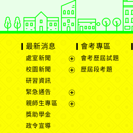
Xoops網站設計者
最新消息
會考專區
處室新聞
會考歷屆試題
展
校園新聞
歷屆段考題
開
展
研習資訊
選
開
緊急通告
單
選
展
親師生專區
單
開
展
獎助學金
選
開
政令宣導
單
選