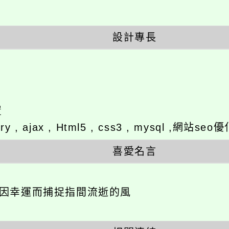
設計專長
置
ery , ajax , Html5 , css3 , mysql ,
喜愛名言
不因幸運而捕捉指間流逝的風