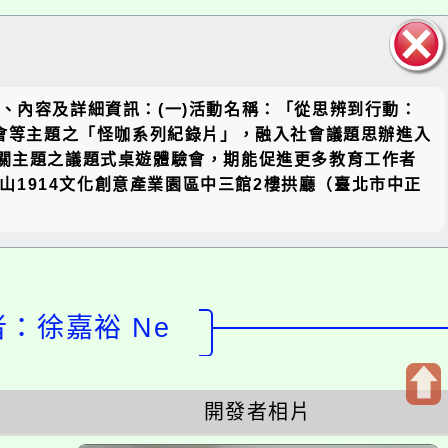
關閉區
名稱、內容及詳細資訊：(一)活動名稱：「從思辨到行動：
塊
社會等主題之「怪咖系列紀錄片」，融入社會議題思辦進入
相關主題之議題式桌遊體驗會，期能促進更多教育工作者
華山1914文化創意產業園區中三館2樓拱廳（臺北市中正
計者：徐嘉裕 Ne
開發者相片
開
啟