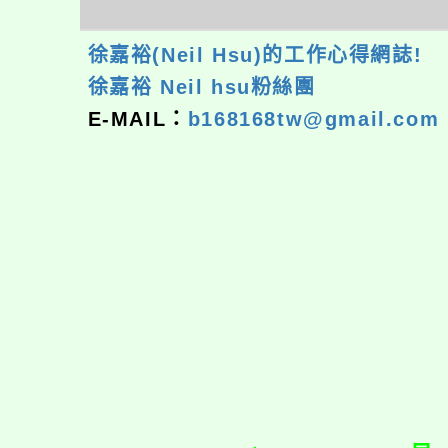
徐嘉裕(Neil Hsu)的工作心得網誌!
徐嘉裕 Neil hsu粉絲團
E-MAIL：
b168168tw@gmail.com
佈景版本：
neilrp
適用瀏覽器：Edge、G
Xoops版本：
XOO
Xoops
網站設計
：