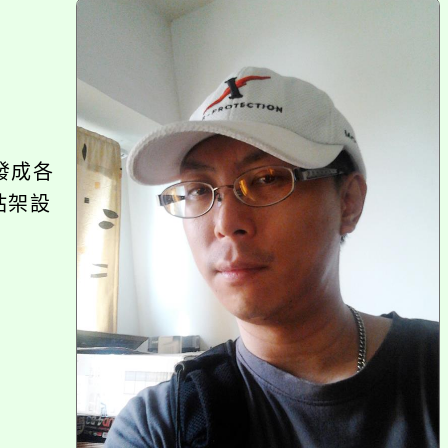
上
方
區
塊
發成各
站架設