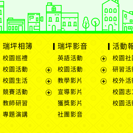
：
徐嘉裕 Neil hsu
瑞坪相簿
瑞坪影音
活動
校園巡禮
英語活動
校園社
展
校園活動
校園活動
研習活
開
展
展
校園生活
教學影片
校外活
選
開
開
展
展
競賽活動
宣導影片
校園志
單
選
選
開
開
展
教師研習
獲獎影片
校園活
單
單
選
選
開
專題演講
社團影音
單
單
選
單