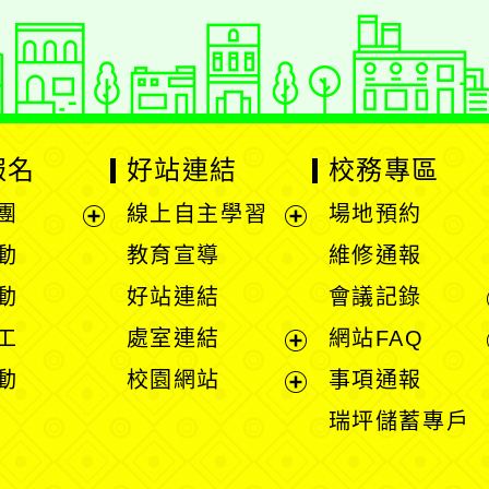
報名
好站連結
校務專區
團
線上自主學習
場地預約
展
展
動
教育宣導
維修通報
開
開
動
好站連結
會議記錄
選
選
工
處室連結
網站FAQ
單
單
展
動
校園網站
事項通報
開
展
瑞坪儲蓄專戶
選
開
單
選