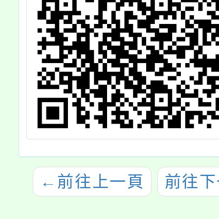
←
前往上一頁
前往下