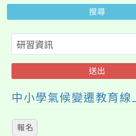
田徑場及游泳池舉行。
搜尋
大園自造教育及科技中心
視費優惠，中低收入戶
大溪自造教育及科技中心
份教師增能研習
半價優惠，詳情可洽有
淨零綠生活教案入校路
份教師研習
者。
115年食農教育專業人
會
送出
程
中小學氣候變遷教育線
報名