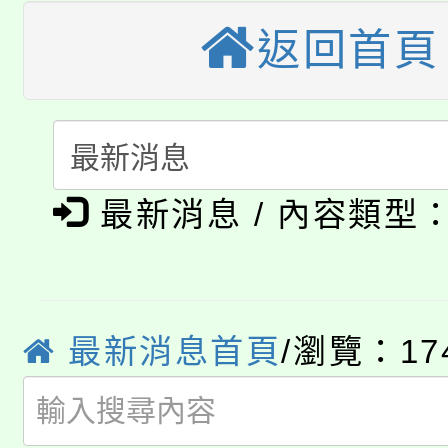
視費優惠，中低收入戶
返回首頁
大溪自造教育及科技中心
份教師增能研習
半價優惠，詳情可洽有
淨零綠生活教案入校路
份教師研習
者。
115年食農教育專業人
會
「本色祭」8/29、30
程
最新消息 / 內容類型
8/21下午1時於龍潭區
場熱烈登場!
YOUNG桃局內行報名
徵才活動。
8月14至27日，桃園
最新消息首頁
/瀏覽：17
局官網。
115年桃園市運動會8/1
開!
桃園市低收入戶享有免