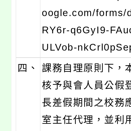
oogle.com/forms/d
RY6r-q6GyI9-FA
ULVob-nkCrl0pSe
四、
課務自理原則下，
核予與會人員公假
長差假期間之校務
室主任代理，並利