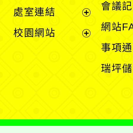
會議記
處室連結
單
展
網站F
校園網站
開
展
事項通
選
開
瑞坪儲
單
選
單