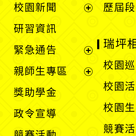
校園新聞
歷屆段
開
展
研習資訊
選
開
瑞坪
緊急通告
單
選
展
校園巡
親師生專區
單
開
展
校園活
獎助學金
選
開
校園生
政令宣導
單
選
競賽活
競賽活動