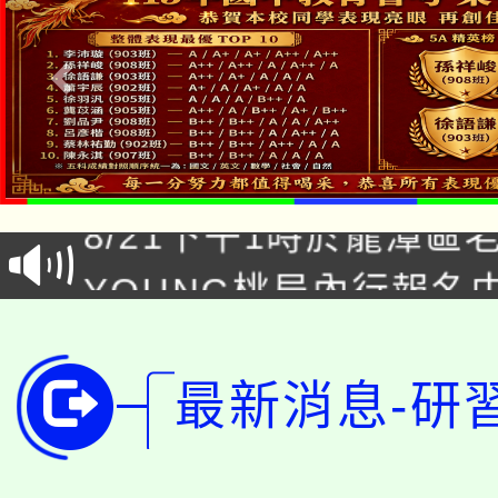
「本色祭」8/29、30
8/21下午1時於龍潭區
場熱烈登場!
YOUNG桃局內行報名
徵才活動。
8月14至27日，桃園
局官網。
115年桃園市運動會8/1
開!
最新消息-研
桃園市低收入戶享有免
田徑場及游泳池舉行。
大園自造教育及科技中心