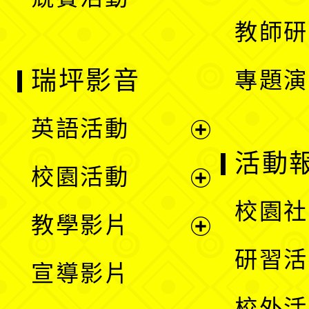
單
教師研
瑞坪影音
專題演
英語活動
展
活動
校園活動
開
展
校園社
教學影片
選
開
展
研習活
宣導影片
單
選
開
校外活