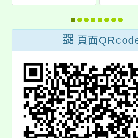
115年1月份教師
「世界
童
研習，增開「3D
日暨
治
列印教學」
月」專
頁面QRcod
一