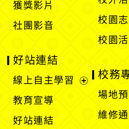
獲獎影片
單
選
校園志
社團影音
單
校園活
好站連結
校務
線上自主學習
展
場地預
教育宣導
開
維修通
好站連結
選