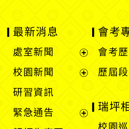
最新消息
會考
處室新聞
會考歷
展
校園新聞
歷屆段
開
展
研習資訊
選
開
瑞坪
緊急通告
單
選
展
校園巡