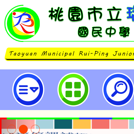
neilrpjhstyc網站設計者：徐嘉裕 N