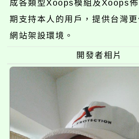
成各類型Xoops模組及Xoops
公告本校115學年度第
生本土語及新住民語歌
期支持本人的用戶，提供台灣更
公告本校115學年度第
代理(課)教師甄選結果(
網站架設環境。
轉知中國文化大學推廣
代理(課)教師甄選結果(
轉知苗栗縣政府辦理11
開發者相片
《TA101》溝通分析
縣市「校園短影音徵選
程，歡迎學生輔導中心
門員」簡章及活動海報
心理、諮商輔導、社會
踴躍報名參加。
系所師生報名參加。