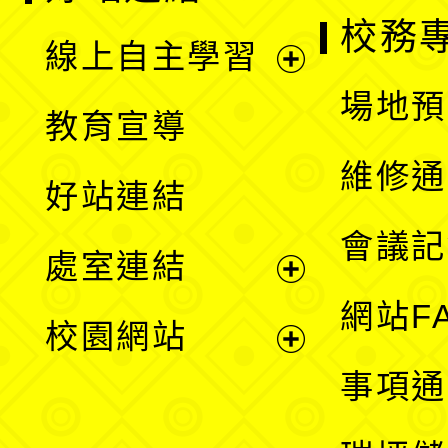
校務
線上自主學習
展
場地預
教育宣導
開
維修通
好站連結
選
會議記
處室連結
單
展
網站F
校園網站
開
展
事項通
選
開