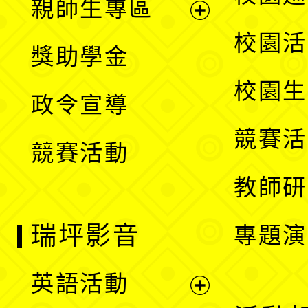
親師生專區
單
開
展
校園活
獎助學金
選
開
校園生
政令宣導
單
選
競賽活
競賽活動
單
教師研
瑞坪影音
專題演
英語活動