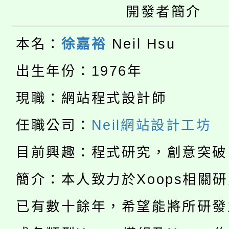
開發者簡介
公告本校115學年度第
代理(課)教師甄選結果(
轉知中國文化大學推廣
代理(課)教師甄選結果(
本名：
徐嘉裕
Neil Hsu
轉知苗栗縣政府辦理11
《TA101》溝通分析
出生年份：1976年
115年食農教育專業人
縣市「校園短影音徵選
程，歡迎學生輔導中心
現職：網站程式設計師
學期銜接期間理賠案件
程
門員」簡章及活動海報
心理、諮商輔導、社會
任職公司：
Neil網站設計工坊
淨零綠領人才培育課程
學籍身 分審查程序及
踴躍報名參加。
系所師生報名參加。
目前興趣：程式研究，創意突破
公告本校115學年度第1
版
簡介：本人致力於Xoops相關
「2026金融保險知識
代理(課)教師甄選結果(
已有數十餘年，希望能將所研發
桃園市115學年度學生
車」活動