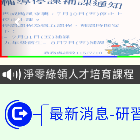
115年食農教育專業人
學期銜接期間理賠案件
程
淨零綠領人才培育課程
學籍身 分審查程序及
公告本校115學年度第1
版
「2026金融保險知識
代理(課)教師甄選結果(
最新消息-研
桃園市115學年度學生
車」活動
公告本校115學年度第
生本土語及新住民語歌