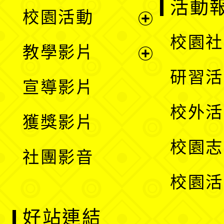
展
活動
校園活動
開
展
校園社
教學影片
選
開
展
研習活
宣導影片
單
選
開
校外活
獲獎影片
單
選
校園志
社團影音
單
校園活
好站連結