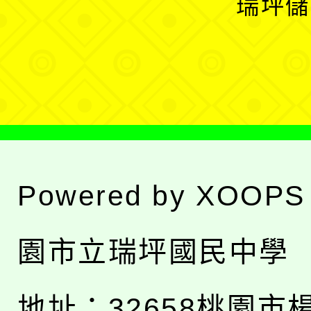
瑞坪儲
單
選
單
Powered by
XOOPS
園市立瑞坪國民中學
地址：
32658桃園市