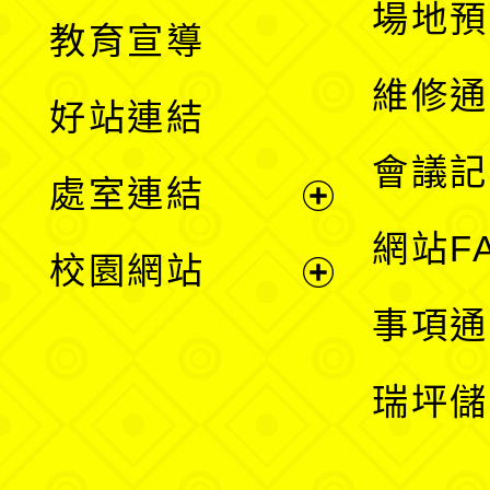
展
場地預
教育宣導
開
維修通
好站連結
選
會議記
處室連結
單
展
網站F
校園網站
開
展
事項通
選
開
瑞坪儲
單
選