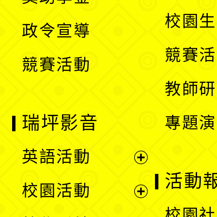
選
開
校園生
政令宣導
單
選
競賽活
競賽活動
單
教師研
瑞坪影音
專題演
英語活動
展
活動
校園活動
開
展
校園社