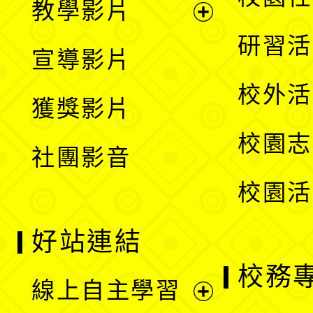
教學影片
選
開
展
研習活
宣導影片
單
選
開
校外活
獲獎影片
單
選
校園志
社團影音
單
校園活
好站連結
校務
線上自主學習