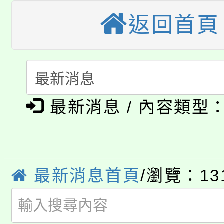
大溪自造教育及科技中心
返回首頁
份教師增能研習
半價優惠，詳情可洽有
淨零綠生活教案入校路
份教師研習
者。
115年食農教育專業人
會
「本色祭」8/29、30
程
最新消息 / 內容類型
8/21下午1時於龍潭區
場熱烈登場!
YOUNG桃局內行報名
徵才活動。
8月14至27日，桃園
局官網。
最新消息首頁
/瀏覽：13
115年桃園市運動會8/1
開!
桃園市低收入戶享有免
田徑場及游泳池舉行。