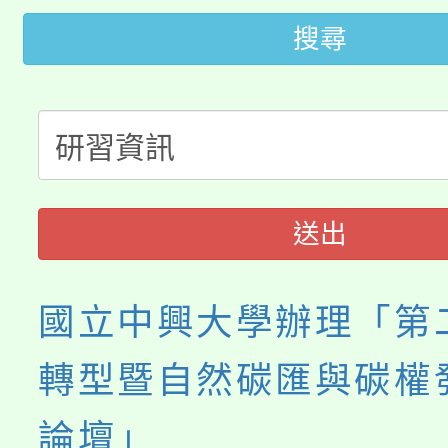
搜尋
大園自造教育及科技中心
視費優惠，中低收入戶
大溪自造教育及科技中心
份教師增能研習
半價優惠，詳情可洽有
淨零綠生活教案入校路
份教師研習
者。
115年食農教育專業人
會
送出
程
國立中興大學辦理「第
轉型暨自然碳匯與碳權
論壇」