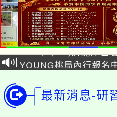
「本色祭」8/29、30
8/21下午1時於龍潭區
場熱烈登場!
YOUNG桃局內行報名
徵才活動。
8月14至27日，桃園
局官網。
115年桃園市運動會8/1
開!
最新消息-研
桃園市低收入戶享有免
田徑場及游泳池舉行。
大園自造教育及科技中心
視費優惠，中低收入戶