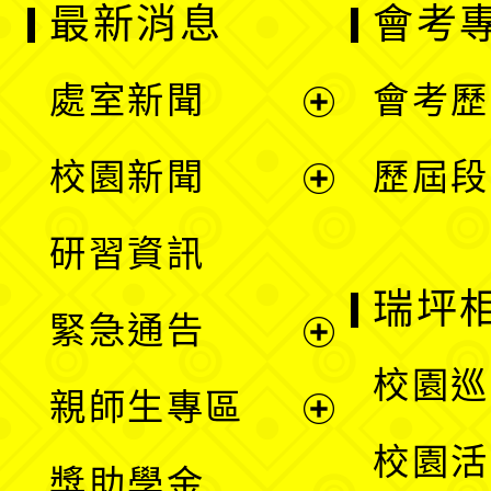
最新消息
會考
處室新聞
會考歷
展
校園新聞
歷屆段
開
展
研習資訊
選
開
瑞坪
緊急通告
單
選
展
校園巡
親師生專區
單
開
展
校園活
獎助學金