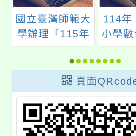
磨
國立臺灣師範大
114
，
學辦理「115年
小學數
度國民中學生涯
進方案」
發展教育課程模
成式A
組發展及推廣計
領域教
頁面QRcod
畫成果發表會」
報名簡章1份，
詳如說明，請查