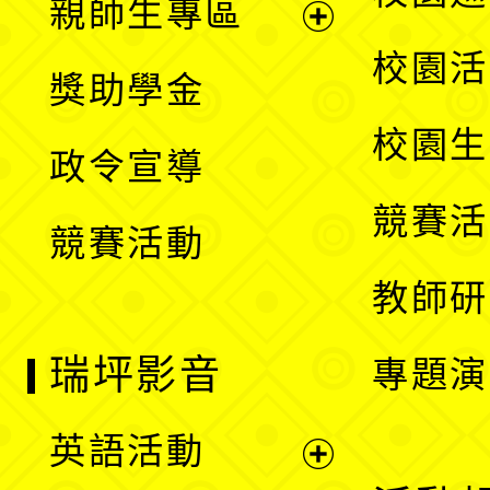
親師生專區
單
開
展
校園活
獎助學金
選
開
校園生
政令宣導
單
選
競賽活
競賽活動
單
教師研
瑞坪影音
專題演
英語活動