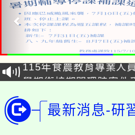
淨零綠生活教案入校路
115年食農教育專業人
會
學期銜接期間理賠案件
程
淨零綠領人才培育課程
學籍身 分審查程序及
最新消息-研
公告本校115學年度第1
版
「2026金融保險知識
代理(課)教師甄選結果(