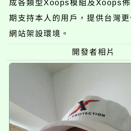
成各類型Xoops模組及Xoops
「2026金融保險知識
代理(課)教師甄選結果(
桃園市115學年度學生
期支持本人的用戶，提供台灣更
車」活動
公告本校115學年度第
網站架設環境。
生本土語及新住民語歌
公告本校115學年度第
代理(課)教師甄選結果(
開發者相片
轉知中國文化大學推廣
代理(課)教師甄選結果(
《TA101》溝通分析
程，歡迎學生輔導中心
心理、諮商輔導、社會
系所師生報名參加。