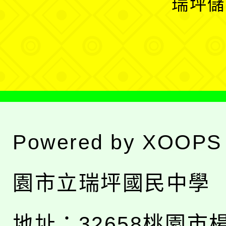
瑞坪儲
單
選
單
Powered by
XOOPS
園市立瑞坪國民中學
地址：
32658桃園市