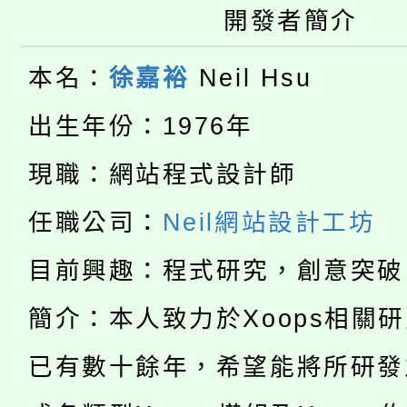
桃園市115學年度學生
車」活動
開發者簡介
公告本校115學年度第
生本土語及新住民語歌
本名：
徐嘉裕
Neil Hsu
公告本校115學年度第
代理(課)教師甄選結果(
出生年份：1976年
轉知中國文化大學推廣
代理(課)教師甄選結果(
現職：網站程式設計師
淨零綠生活教案入校路
《TA101》溝通分析
任職公司：
Neil網站設計工坊
115年食農教育專業人
會
程，歡迎學生輔導中心
目前興趣：程式研究，創意突破
學期銜接期間理賠案件
程
心理、諮商輔導、社會
簡介：本人致力於Xoops相關
淨零綠領人才培育課程
學籍身 分審查程序及
系所師生報名參加。
已有數十餘年，希望能將所研發
公告本校115學年度第1
版