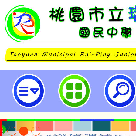
neilrpjhstyc網站設計者：徐嘉裕 N