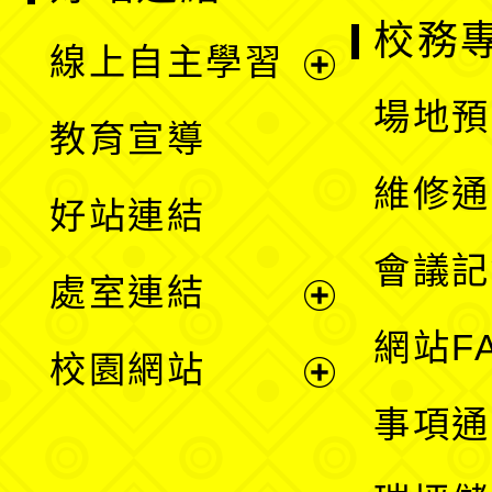
校務
線上自主學習
展
場地預
教育宣導
開
維修通
好站連結
選
會議記
處室連結
單
展
網站F
校園網站
開
展
事項通
選
開