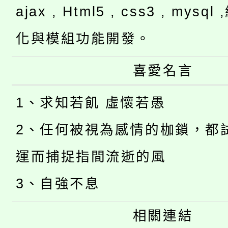
ajax , Html5 , css3 , mysq
化與模組功能開發。
喜愛名言
1、求知若飢 虛懷若愚
2、任何被視為感情的枷鎖，都
運而捕捉指間流逝的風
3、自強不息
相關連結