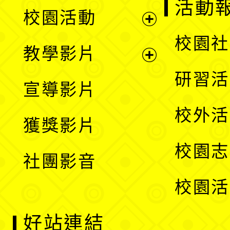
展
活動
校園活動
開
展
校園社
教學影片
選
開
展
研習活
宣導影片
單
選
開
校外活
獲獎影片
單
選
校園志
社團影音
單
校園活
好站連結