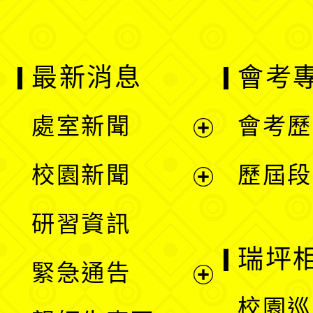
最新消息
會考
處室新聞
會考歷
展
校園新聞
歷屆段
開
展
研習資訊
選
開
瑞坪
緊急通告
單
選
展
校園巡