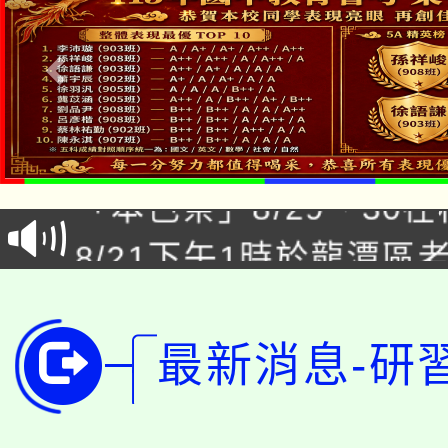
公告本校115學年度第1
「本色祭」8/29、30
代理(課)教師甄選結果
8/21下午1時於龍潭區
場熱烈登場!
告(尚有缺額)
YOUNG桃局內行報名
徵才活動。
8月14至27日，桃園
局官網。
最新消息-研
115年桃園市運動會8/1
開!
桃園市低收入戶享有免
田徑場及游泳池舉行。