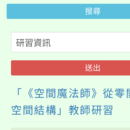
開!
搜尋
桃園市低收入戶享有免
田徑場及游泳池舉行。
大園自造教育及科技中心
視費優惠，中低收入戶
大溪自造教育及科技中心
份教師增能研習
半價優惠，詳情可洽有
淨零綠生活教案入校路
份教師研習
者。
送出
會
「《空間魔法師》從零
空間結構」教師研習