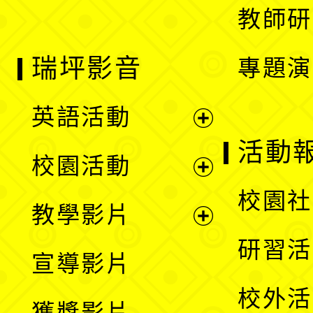
教師研
瑞坪影音
專題演
英語活動
展
活動
校園活動
開
展
校園社
教學影片
選
開
展
研習活
宣導影片
單
選
開
校外活
獲獎影片