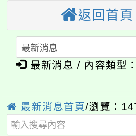
大園自造教育及科技中心
返回首頁
視費優惠，中低收入戶
大溪自造教育及科技中心
份教師增能研習
半價優惠，詳情可洽有
淨零綠生活教案入校路
份教師研習
者。
公告本校115學年度第1
會
最新消息 / 內容類型
「本色祭」8/29、30
代理(課)教師甄選結果
8/21下午1時於龍潭區
場熱烈登場!
告(尚有缺額)
YOUNG桃局內行報名
徵才活動。
最新消息首頁
/瀏覽：14
8月14至27日，桃園
局官網。
115年桃園市運動會8/1