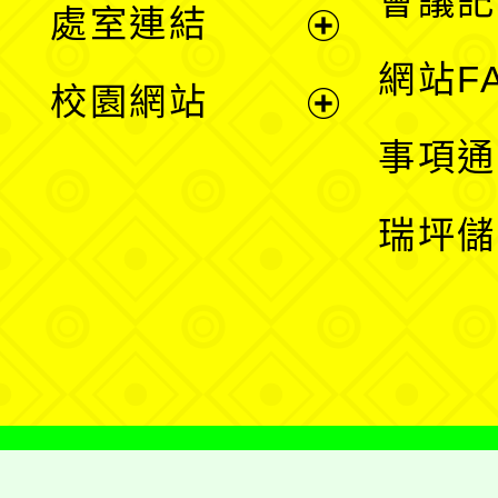
會議記
處室連結
單
展
網站F
校園網站
開
展
事項通
選
開
瑞坪儲
單
選
單