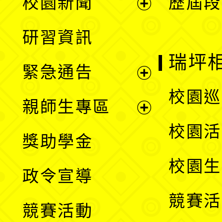
校園新聞
歷屆段
開
展
研習資訊
選
開
瑞坪
緊急通告
單
選
展
校園巡
親師生專區
單
開
展
校園活
獎助學金
選
開
校園生
政令宣導
單
選
競賽活
競賽活動
單