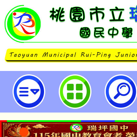
「《空間魔法師》從零開始繪製空
習-桃園市立瑞坪國民中學