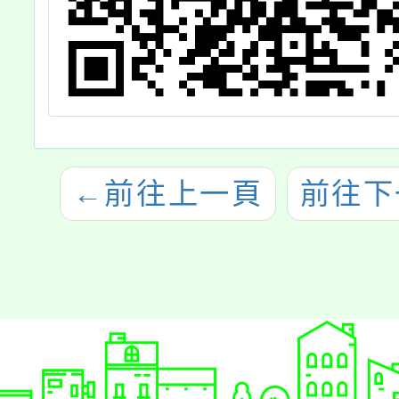
←
前往上一頁
前往下