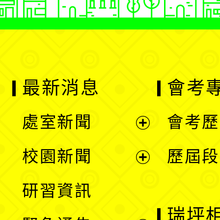
最新消息
會考
處室新聞
會考歷
展
校園新聞
歷屆段
開
展
研習資訊
選
開
瑞坪