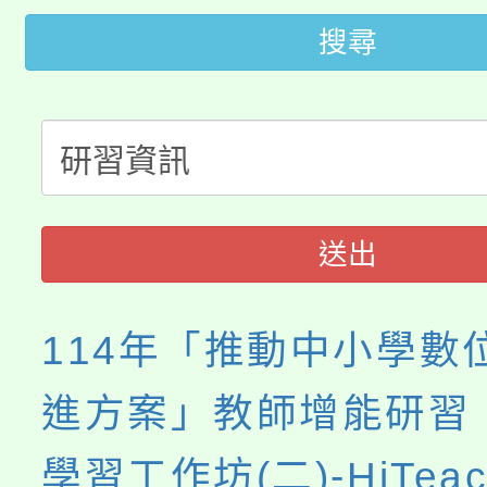
桃園市低收入戶享有免
田徑場及游泳池舉行。
搜尋
大園自造教育及科技中心
視費優惠，中低收入戶
大溪自造教育及科技中心
份教師增能研習
半價優惠，詳情可洽有
淨零綠生活教案入校路
份教師研習
者。
115年食農教育專業人
會
送出
程
114年「推動中小學數
進方案」教師增能研習
學習工作坊(二)-HiTea