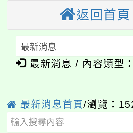
大園自造教育及科技中心
視費優惠，中低收入戶
返回首頁
大溪自造教育及科技中心
份教師增能研習
半價優惠，詳情可洽有
淨零綠生活教案入校路
份教師研習
者。
115年食農教育專業人
會
最新消息 / 內容類型
「本色祭」8/29、30
程
8/21下午1時於龍潭區
場熱烈登場!
YOUNG桃局內行報名
徵才活動。
最新消息首頁
/瀏覽：15
8月14至27日，桃園
局官網。
115年桃園市運動會8/1
開!