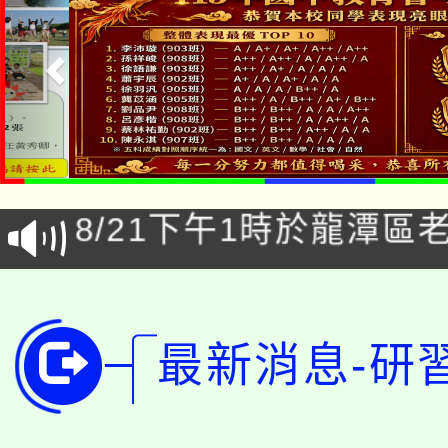
「本色祭」8/29、30
8/21下午1時於龍潭區
場熱烈登場!
YOUNG桃局內行報名
徵才活動。
8月14至27日，桃園
局官網。
最新消息-研
115年桃園市運動會8/1
開!
桃園市低收入戶享有免
田徑場及游泳池舉行。