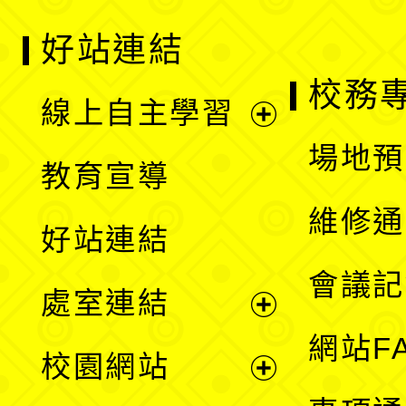
好站連結
校務
線上自主學習
展
場地預
教育宣導
開
維修通
好站連結
選
會議記
處室連結
單
展
網站F
校園網站
開