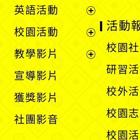
英語活動
展
活動
校園活動
開
展
校園社
教學影片
選
開
展
研習活
宣導影片
單
選
開
校外活
獲獎影片
單
選
校園志
社團影音
單
校園活