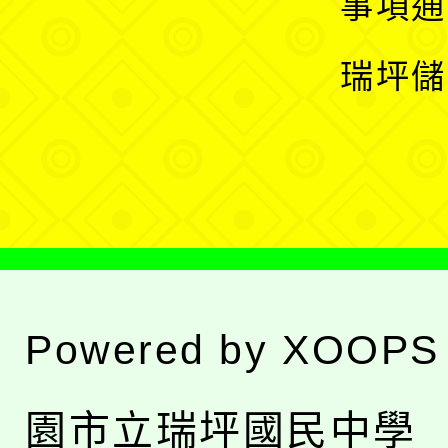
展
事項通
選
開
瑞坪儲
單
選
單
Powered by
XOOPS
園市立瑞坪國民中學