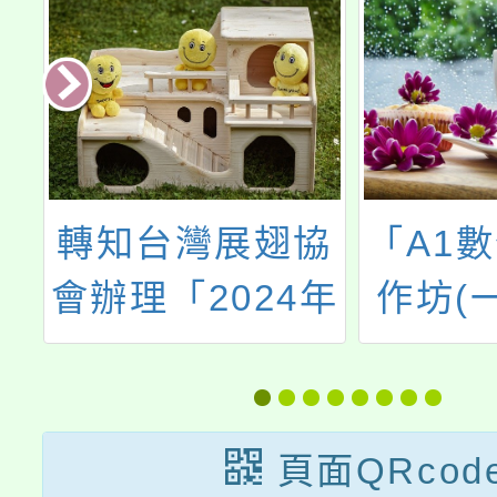
及
轉知台灣展翅協
「A1
2
會辦理「2024年
作坊(
研
防制兒少性剝削
國際研討會」簡
章一份，歡迎報
頁面QRcod