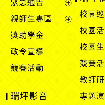
緊急通告
單
選
展
校園巡
親師生專區
單
開
展
校園活
獎助學金
選
開
校園生
政令宣導
單
選
競賽活
競賽活動
單
教師研
瑞坪影音
專題演