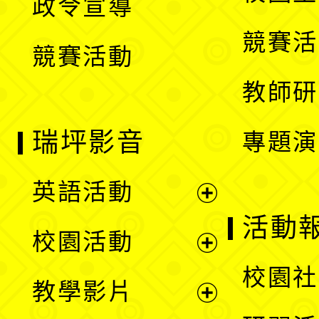
政令宣導
單
選
競賽活
競賽活動
單
教師研
瑞坪影音
專題演
英語活動
展
活動
校園活動
開
展
校園社
教學影片
選
開