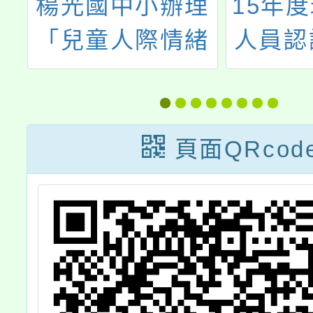
及
楊光國中小辦理
15年
8
「兒童人際情緒
人員認
研
適應與兒童權利
教師環
公約研習」，歡
能研習
迎本校教師參
境～和
頁面QRcod
加。
外體