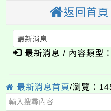
大園自造教育及科技中心
視費優惠，中低收入戶
返回首頁
大溪自造教育及科技中心
份教師增能研習
半價優惠，詳情可洽有
淨零綠生活教案入校路
份教師研習
者。
115年食農教育專業人
會
「本色祭」8/29、30
程
最新消息 / 內容類型
8/21下午1時於龍潭區
場熱烈登場!
YOUNG桃局內行報名
徵才活動。
8月14至27日，桃園
最新消息首頁
/瀏覽：14
局官網。
115年桃園市運動會8/1
開!