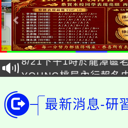
「本色祭」8/29、30
8/21下午1時於龍潭區
場熱烈登場!
YOUNG桃局內行報名
徵才活動。
8月14至27日，桃園
局官網。
115年桃園市運動會8/1
開!
最新消息-研
桃園市低收入戶享有免
田徑場及游泳池舉行。