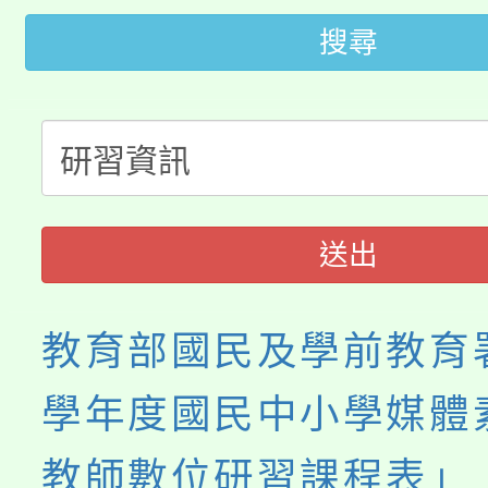
桃園市低收入戶享有免
田徑場及游泳池舉行。
搜尋
大園自造教育及科技中心
視費優惠，中低收入戶
大溪自造教育及科技中心
份教師增能研習
半價優惠，詳情可洽有
淨零綠生活教案入校路
份教師研習
者。
115年食農教育專業人
會
送出
程
教育部國民及學前教育署
學年度國民中小學媒體
教師數位研習課程表」