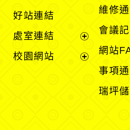
開
維修通
好站連結
選
會議記
處室連結
單
展
網站F
校園網站
開
展
事項通
選
開
瑞坪儲
單
選
單