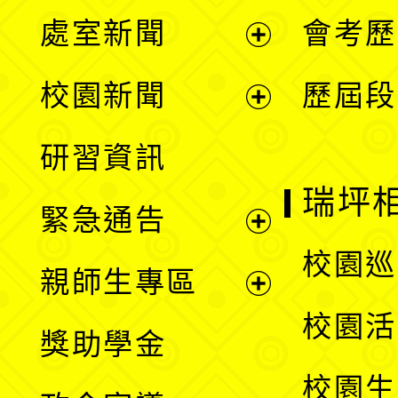
處室新聞
會考歷
展
校園新聞
歷屆段
開
展
研習資訊
選
開
瑞坪
緊急通告
單
選
展
校園巡
親師生專區
單
開
展
校園活
獎助學金
選
開
校園生