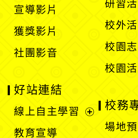
展
研習活
宣導影片
單
選
開
校外活
獲獎影片
單
選
校園志
社團影音
單
校園活
好站連結
校務
線上自主學習
展
場地預
教育宣導