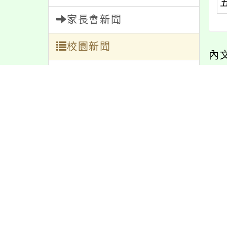
家長會新聞
校園新聞
內
午餐公告
最
獎助學金
人員招募
服務學習
研習資訊
緊急通告
華民國學校衛生護
114年「推動中小學數