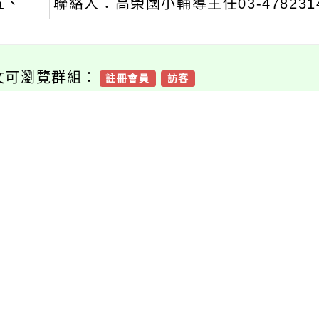
五、
聯絡人：高榮國小輔導主任03-478231
文可瀏覽群組：
註冊會員
訪客
新消息-相關內容
related information
「國中小科技教育及
「2024 臺灣教育科技