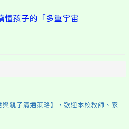
【讀懂孩子的「多重宇宙
開
啟
上
方
區
塊
慮與親子溝通策略】，歡迎本校教師、家