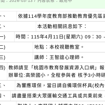
間：2026-03-13 / 內容狀態：啟用中
一、
依據114學年度教育部推動教育優先區
二、
本活動相關訊息如下：
一)
時間：115年4月11日(星期六) 09：30 -
二)
地點：本校視聽教室。
三)
講師：王智誼心理師。
四)
教師請至「桃園市教育發展資源入口網」報名，活
辦單位:高榮國小，全程參與者 核予3小時
三、
為響應環保，當日請自備環保杯具(校內
四、
請盡量搭乘大眾運輸交通工具或共乘前來