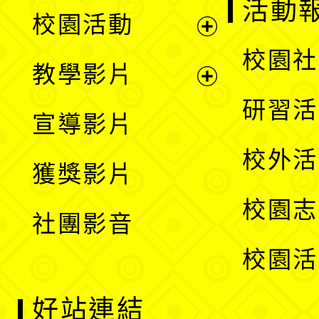
展
活動
校園活動
開
展
校園社
教學影片
選
開
展
研習活
宣導影片
單
選
開
校外活
獲獎影片
單
選
校園志
社團影音
單
校園活
好站連結