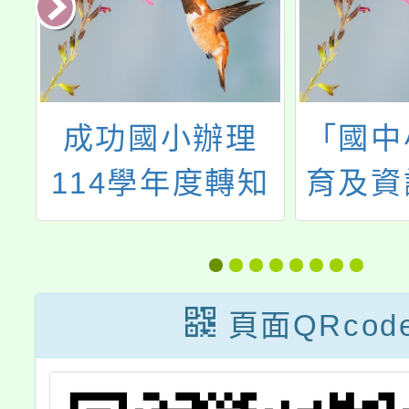
成功國小辦理
「國中
平
114學年度轉知
育及資
施
成功國小辦理親
課程教
職教育講座「新
世代的網路危機
頁面QRcod
~談家長教養策
略!」，歡迎本校