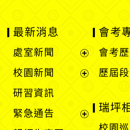
最新消息
會考
處室新聞
會考歷
展
校園新聞
歷屆段
開
展
研習資訊
選
開
瑞坪
緊急通告
單
選
展
校園巡