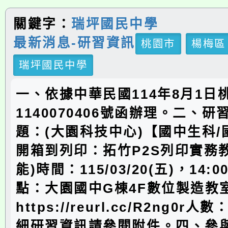
關鍵字：
瑞坪國民中學
最新消息-研習資訊
桃園市
楊梅區
瑞坪國民中學
一、依據中華民國114年8月1日
1140070406號函辦理。二、
題：(大園科技中心)【國中生科
開箱到列印：拓竹P2S列印實務
能)時間：115/03/20(五)，14:00
點：大園國中G棟4F數位製造教
https://reurl.cc/R2ng0r
細研習資訊請參閱附件。四、參