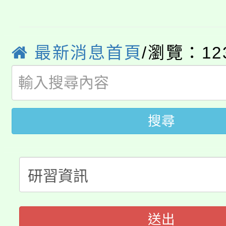
8/21下午1時於龍潭區
場熱烈登場!
YOUNG桃局內行報名
徵才活動。
最新消息首頁
/瀏覽：12
8月14至27日，桃園
局官網。
115年桃園市運動會8/1
開!
桃園市低收入戶享有免
田徑場及游泳池舉行。
搜尋
大園自造教育及科技中心
視費優惠，中低收入戶
大溪自造教育及科技中心
份教師增能研習
半價優惠，詳情可洽有
淨零綠生活教案入校路
份教師研習
者。
115年食農教育專業人
會
送出