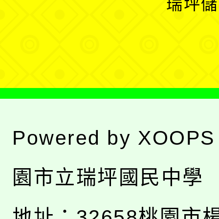
瑞坪儲
單
選
單
Powered by
XOOPS
園市立瑞坪國民中學
地址：
32658桃園市