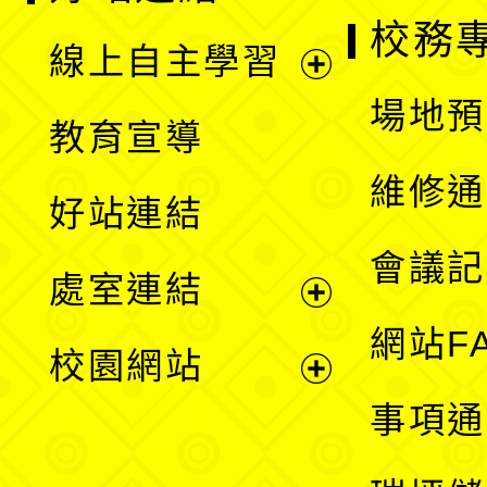
校務
線上自主學習
展
場地預
教育宣導
開
維修通
好站連結
選
會議記
處室連結
單
展
網站F
校園網站
開
展
事項通
選
開