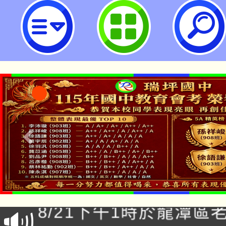
大園自造教育及科技中心115年3
習-桃園市立瑞坪國民中學
「本色祭」8/29、30
8/21下午1時於龍潭區
場熱烈登場!