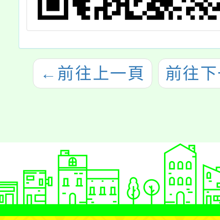
←
前往上一頁
前往下