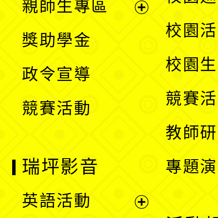
親師生專區
單
開
展
校園活
獎助學金
選
開
校園生
政令宣導
單
選
競賽活
競賽活動
單
教師研
瑞坪影音
專題演
英語活動