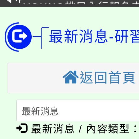
YOUNG桃局內行報名
徵才活動。
8月14至27日，桃園
局官網。
115年桃園市運動會8/1
最新消息-研
開!
桃園市低收入戶享有免
田徑場及游泳池舉行。
大園自造教育及科技中心
視費優惠，中低收入戶
返回首頁
大溪自造教育及科技中心
份教師增能研習
半價優惠，詳情可洽有
淨零綠生活教案入校路
份教師研習
者。
115年食農教育專業人
會
「本色祭」8/29、30
程
最新消息 / 內容類型