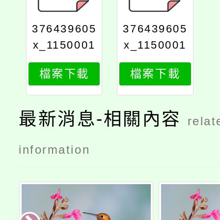
376439605
376439605
x_1150001
x_1150001
466_attach
466_attach
檔案下載
檔案下載
2
1
最新消息-相關內容
relat
information