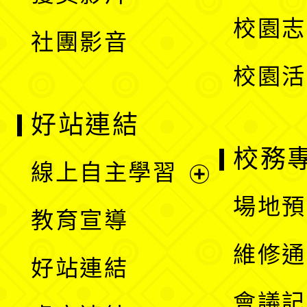
單
選
校園志
社團影音
單
校園活
好站連結
校務
線上自主學習
展
場地預
教育宣導
開
維修通
好站連結
選
會議記