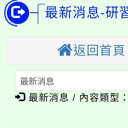
公告本校115學年度第1
最新消息-研
版
「2026金融保險知識
代理(課)教師甄選結果(
桃園市115學年度學生
車」活動
返回首頁
公告本校115學年度第
生本土語及新住民語歌
公告本校115學年度第
代理(課)教師甄選結果(
轉知中國文化大學推廣
代理(課)教師甄選結果(
淨零綠生活教案入校路
《TA101》溝通分析
最新消息 / 內容類型
115年食農教育專業人
會
程，歡迎學生輔導中心
學期銜接期間理賠案件
程