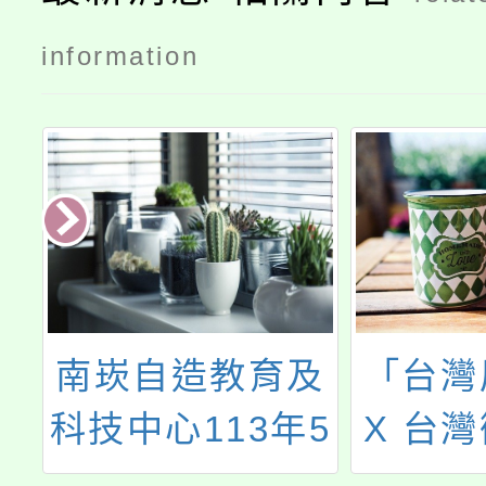
information
夢
南崁自造教育及
「台灣
-
科技中心113年5
X 台
」
月份教師增能研
位素養