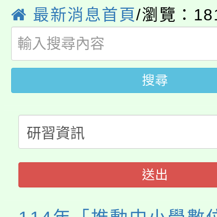
心理、諮商輔導、社會
最新消息首頁
/瀏覽：18
淨零綠領人才培育課程
學籍身 分審查程序及
系所師生報名參加。
公告本校115學年度第1
版
「2026金融保險知識
代理(課)教師甄選結果(
搜尋
桃園市115學年度學生
車」活動
公告本校115學年度第
生本土語及新住民語歌
公告本校115學年度第
代理(課)教師甄選結果(
轉知中國文化大學推廣
代理(課)教師甄選結果(
送出
《TA101》溝通分析
程，歡迎學生輔導中心