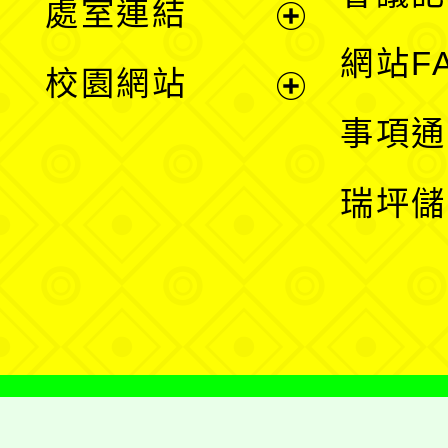
處室連結
單
展
網站F
校園網站
開
展
事項通
選
開
瑞坪儲
單
選
單