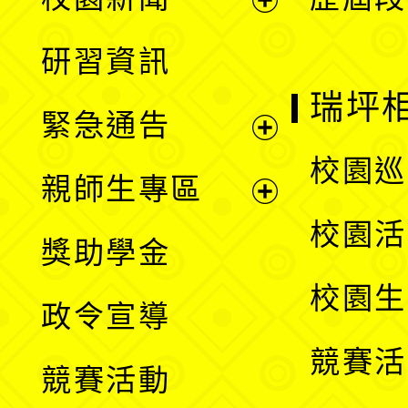
開
展
研習資訊
選
開
瑞坪
緊急通告
單
選
展
校園巡
親師生專區
單
開
展
校園活
獎助學金
選
開
校園生
政令宣導
單
選
競賽活
競賽活動
單