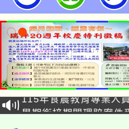
桃園市立瑞坪國民中學
淨零綠生活教案入校路
115年食農教育專業人
會
學期銜接期間理賠案件
程
淨零綠領人才培育課程
學籍身 分審查程序及