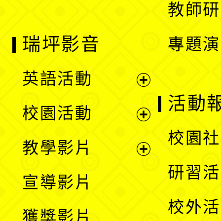
教師研
瑞坪影音
專題演
英語活動
展
活動
校園活動
開
展
校園社
教學影片
選
開
展
研習活
宣導影片
單
選
開
校外活
獲獎影片