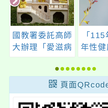
造
國教署委託高師
「11
心
大辦理「愛滋病
年性健
研
防治宣導研習活
能及衛
動」
廣應
程」報
頁面QRcod
「https