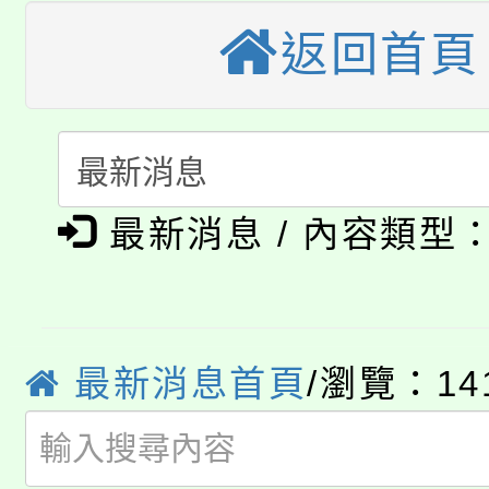
大園自造教育及科技中心
視費優惠，中低收入戶
返回首頁
大溪自造教育及科技中心
份教師增能研習
半價優惠，詳情可洽有
淨零綠生活教案入校路
份教師研習
者。
115年食農教育專業人
會
「本色祭」8/29、30
最新消息 / 內容類型
程
8/21下午1時於龍潭區
場熱烈登場!
YOUNG桃局內行報名
徵才活動。
最新消息首頁
/瀏覽：14
8月14至27日，桃園
局官網。
115年桃園市運動會8/1
開!