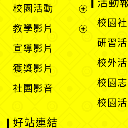
展
活動
校園活動
開
展
校園社
教學影片
選
開
展
研習活
宣導影片
單
選
開
校外活
獲獎影片
單
選
校園志
社團影音
單
校園活
好站連結