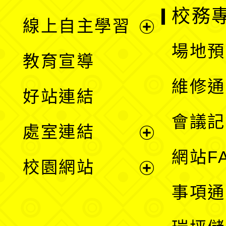
校務
線上自主學習
展
場地預
教育宣導
開
維修通
好站連結
選
會議記
處室連結
單
展
網站F
校園網站
開
展
事項通
選
開