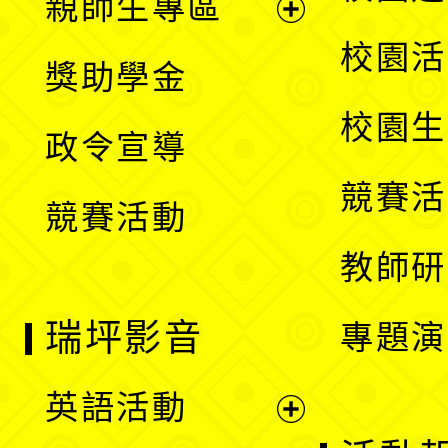
親師生專區
單
開
展
校園活
獎助學金
選
開
校園生
政令宣導
單
選
競賽活
競賽活動
單
教師研
瑞坪影音
專題演
英語活動