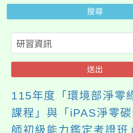
桃園市低收入戶享有免
田徑場及游泳池舉行。
搜尋
大園自造教育及科技中心
視費優惠，中低收入戶
大溪自造教育及科技中心
份教師增能研習
半價優惠，詳情可洽有
淨零綠生活教案入校路
份教師研習
者。
115年食農教育專業人
會
送出
程
115年度「環境部淨零
課程」與「iPAS淨零
師初級能力鑑定考證班