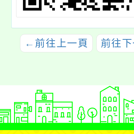
←
前往上一頁
前往下