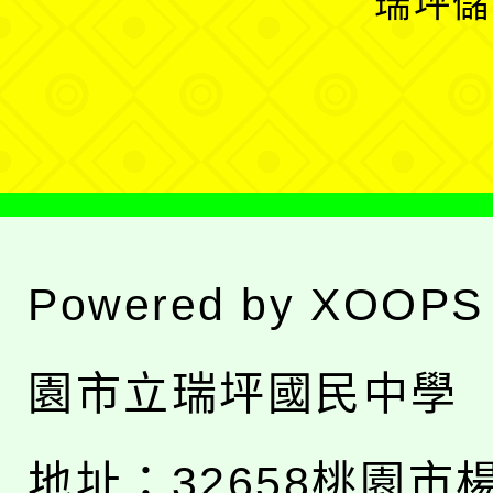
瑞坪儲
單
選
單
Powered by
XOOPS
園市立瑞坪國民中學
地址：
32658桃園市