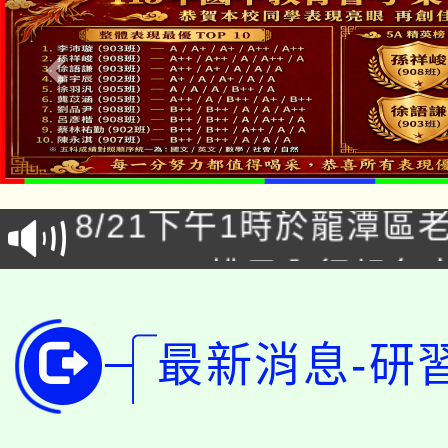
「本色祭」8/29、30
8/21下午1時於龍潭區
場熱烈登場!
YOUNG桃局內行報名
徵才活動。
8月14至27日，桃園
局官網。
最新消息-研
115年桃園市運動會8/1
開!
桃園市低收入戶享有免
田徑場及游泳池舉行。