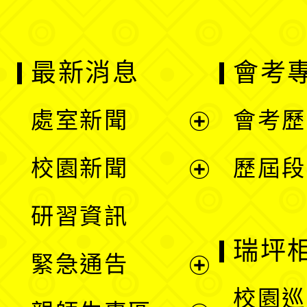
最新消息
會考
處室新聞
會考歷
展
校園新聞
歷屆段
開
展
研習資訊
選
開
瑞坪
緊急通告
單
選
展
校園巡