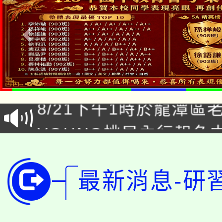
「本色祭」8/29、30
8/21下午1時於龍潭區
場熱烈登場!
YOUNG桃局內行報名
徵才活動。
8月14至27日，桃園
局官網。
115年桃園市運動會8/1
最新消息-研
開!
桃園市低收入戶享有免
田徑場及游泳池舉行。