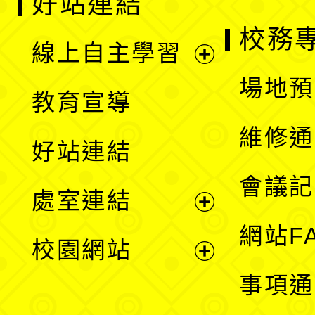
好站連結
校務
線上自主學習
展
場地預
教育宣導
開
維修通
好站連結
選
會議記
處室連結
單
展
網站F
校園網站
開
展
事項通
選