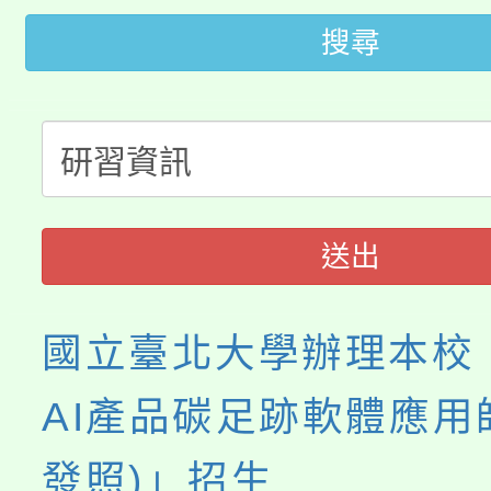
桃園市低收入戶享有免
田徑場及游泳池舉行。
搜尋
大園自造教育及科技中心
視費優惠，中低收入戶
大溪自造教育及科技中心
份教師增能研習
半價優惠，詳情可洽有
淨零綠生活教案入校路
份教師研習
者。
115年食農教育專業人
會
送出
程
國立臺北大學辦理本校
AI產品碳足跡軟體應用師
發照)」招生