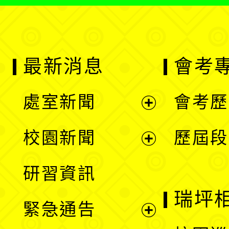
最新消息
會考
處室新聞
會考歷
展
校園新聞
歷屆段
開
展
研習資訊
選
開
瑞坪
緊急通告
單
選