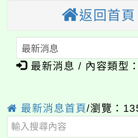
大園自造教育及科技中心
視費優惠，中低收入戶
返回首頁
大溪自造教育及科技中心
份教師增能研習
半價優惠，詳情可洽有
淨零綠生活教案入校路
份教師研習
者。
115年食農教育專業人
會
「本色祭」8/29、30
程
最新消息 / 內容類型
8/21下午1時於龍潭區
場熱烈登場!
YOUNG桃局內行報名
徵才活動。
最新消息首頁
/瀏覽：13
8月14至27日，桃園
局官網。
115年桃園市運動會8/1
開!