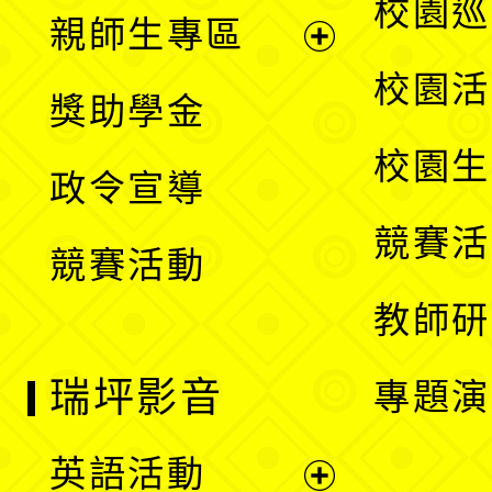
展
校園巡
親師生專區
單
開
展
校園活
獎助學金
選
開
校園生
政令宣導
單
選
競賽活
競賽活動
單
教師研
瑞坪影音
專題演
英語活動