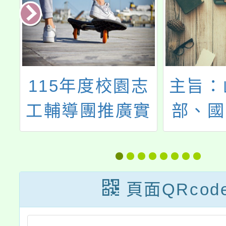
本
115年度校園志
主旨：
關
工輔導團推廣實
部、國
童
施計畫，志工培
年「全
施
訓－「生命繪本
育南沙
迎
動起來」及「玩
活動實
頁面QRcod
具醫生」研習
份，