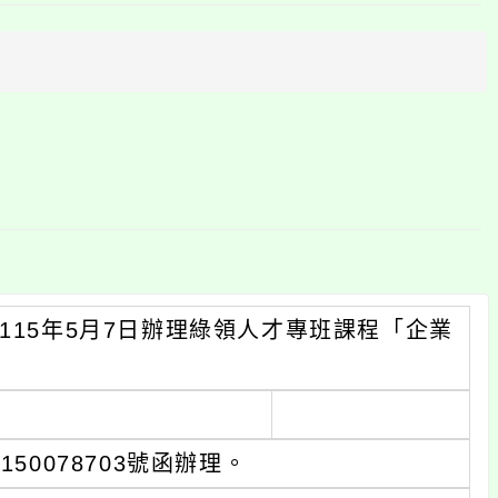
上
方
區
塊
115年5月7日辦理綠領人才專班課程「企業
。
50078703號函辦理。