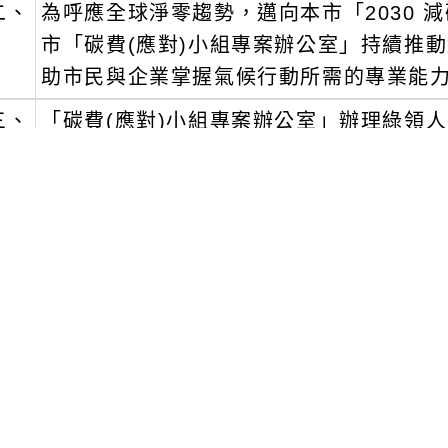
二、
為呼應全球淨零趨勢，邁向本市「2030 減
市「碳費(應對)小組專案辦公室」持續推
助市民與企業掌握氣候行動所需的專業能
三、
「碳費(應對)小組專案辦公室」辦理綠領
查」，課程資訊如下：
一)
課程簡介：從人權盡職調查與公正轉型結合
構與實務推動路徑。本課程從人權盡職調查
合國內人權風險、責任與社會實踐措施，協
之關鍵佈局。同時透過永續報告書及續專章
用，掌握整合推動路徑。
二)
時間：115年5月7日(四)上午9時至下
三)
名額：本次課程以50人為限。