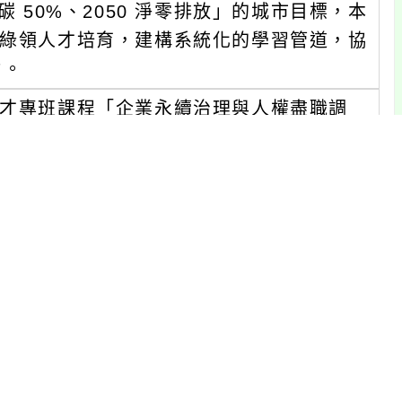
碳 50%、2050 淨零排放」的城市目標，本
動綠領人才培育，建構系統化的學習管道，協
力。
人才專班課程「企業永續治理與人權盡職調
永續資訊揭露標準之應用，建構韌性治理架
出發，建構國際企業人權原則與框架，並結
助企業因應氣候與社會風險，落實公正轉型
案例導讀，剖析國際永續資訊揭露標準之應
午4時。