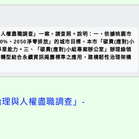
關閉區
理與人權盡職調查」一案，請查照。說明：一、依據桃園市
塊
50%、2050淨零排放」的城市目標，本市「碳費(應對)小
業能力。三、「碳費(應對)小組專案辦公室」辦理綠領
正轉型結合永續資訊揭露標準之應用，建構韌性治理架構
治理與人權盡職調查」-
開
啟