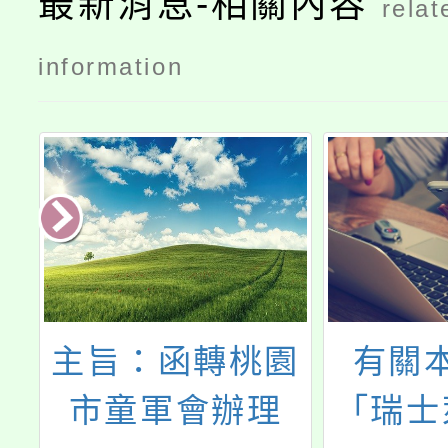
最新消息-相關內容
relat
information
h
主旨：函轉桃園
有關
準
市童軍會辦理
「瑞士