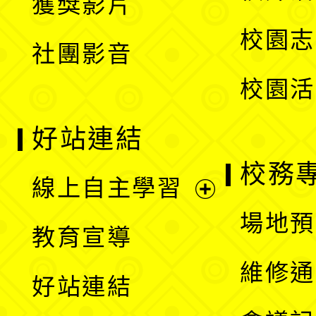
獲獎影片
單
選
校園志
社團影音
單
校園活
好站連結
校務
線上自主學習
展
場地預
教育宣導
開
維修通
好站連結
選