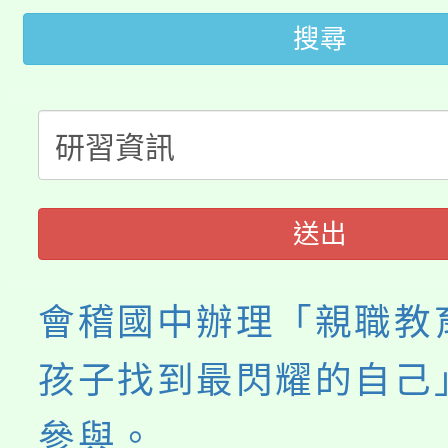
「2026金融保險知識
代理(課)教師甄選結果(
搜尋
桃園市115學年度學生
車」活動
公告本校115學年度第
生本土語及新住民語歌
公告本校115學年度第
代理(課)教師甄選結果(
轉知中國文化大學推廣
代理(課)教師甄選結果(
送出
《TA101》溝通分析
會稽國中辦理「親職教
程，歡迎學生輔導中心
孩子找到最閃耀的自己
心理、諮商輔導、社會
參與。
系所師生報名參加。