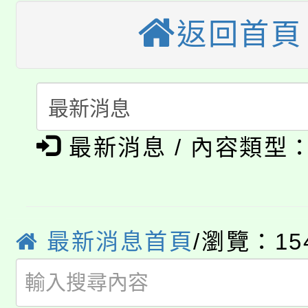
桃園市115學年度學生
車」活動
返回首頁
公告本校115學年度第
生本土語及新住民語歌
公告本校115學年度第
代理(課)教師甄選結果(
轉知中國文化大學推廣
代理(課)教師甄選結果(
淨零綠生活教案入校路
最新消息 / 內容類型
《TA101》溝通分析
115年食農教育專業人
會
程，歡迎學生輔導中心
學期銜接期間理賠案件
程
心理、諮商輔導、社會
最新消息首頁
/瀏覽：15
淨零綠領人才培育課程
學籍身 分審查程序及
系所師生報名參加。
公告本校115學年度第1
版