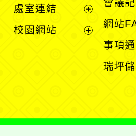
會議記
處室連結
單
展
網站F
校園網站
開
展
事項通
選
開
瑞坪儲
單
選
單