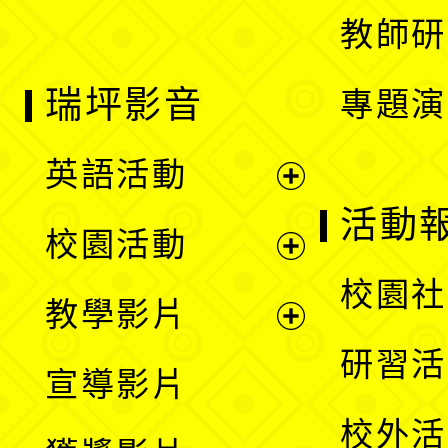
教師研
瑞坪影音
專題演
英語活動
展
活動
校園活動
開
展
校園社
教學影片
選
開
展
研習活
宣導影片
單
選
開
校外活