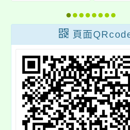
115年童軍運動
學校（L
會一案，請鼓勵
Ame
所屬師生踴躍報
Sch
頁面QRcod
名參加，請查
Switz
照。
暑期遊
明會」
邀貴