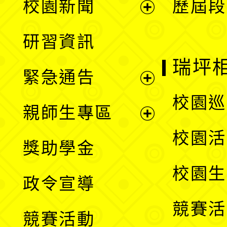
校園新聞
歷屆段
開
展
研習資訊
選
開
瑞坪
緊急通告
單
選
展
校園巡
親師生專區
單
開
展
校園活
獎助學金
選
開
校園生
政令宣導
單
選
競賽活
競賽活動
單