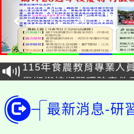
淨零綠生活教案入校路
115年食農教育專業人
會
學期銜接期間理賠案件
程
淨零綠領人才培育課程
學籍身 分審查程序及
最新消息-研
公告本校115學年度第1
版
「2026金融保險知識
代理(課)教師甄選結果(