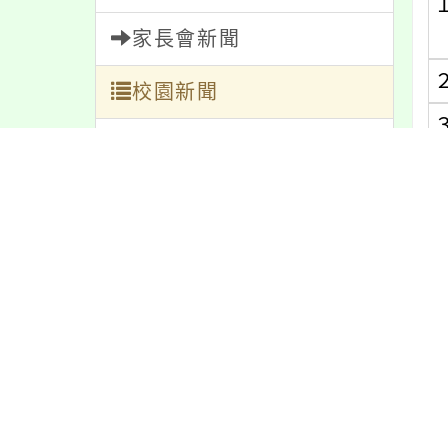
家長會新聞
校園新聞
午餐公告
獎助學金
(
人員招募
(
服務學習
研習資訊
緊急通告
(