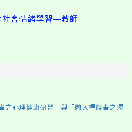
年度社會情緒學習—教師
開
啟
上
方
區
塊
繞畫之心理健康研習」與「融入禪繞畫之環