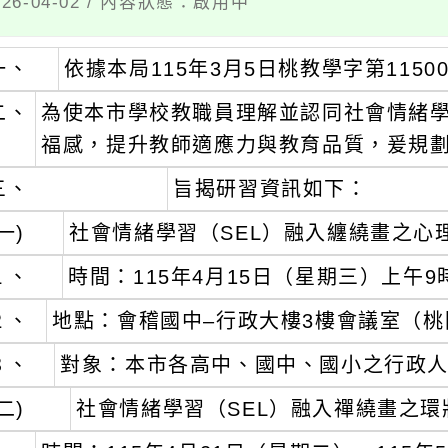
6-04-02 / 內容狀態：啟用中
一、
依據本局115年3月5日桃教學字第11500
二、
為使本市學校教職員理解並認同社會情緒學
福感，提升教師適應力與教育品質，爰規
三、
旨揭研習資訊如下：
一)
社會情緒學習（SEL）融入纏繞畫之心
１、
時間：115年4月15日（星期三）上午9
２、
地點：會稽國中–行政大樓3樓會議室（桃
３、
對象：本市各高中、國中、國小之行政人
二)
社會情緒學習（SEL）融入禪繞畫之環