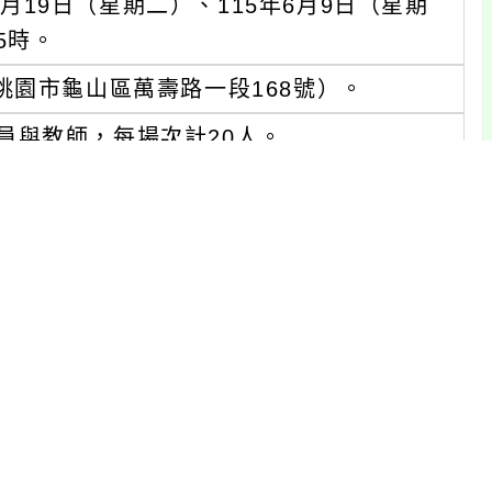
5月19日（星期二）、115年6月9日（星期
5時。
桃園市龜山區萬壽路一段168號）。
員與教師，每場次計20人。
桃園市教育發 展資源入口網」報名，網址：
spx。
習：J00046-260300001。
環狀課程：
2。