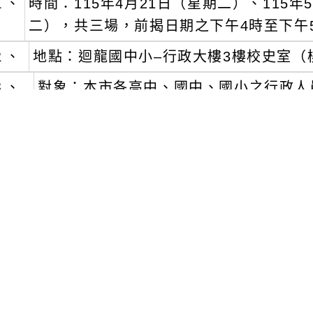
１、
時間：115年4月21日（星期二）、115年
二），共三場，前揭日期之下午4時至下午
２、
地點：迴龍國中小–行政大樓3樓校史室（
３、
對象：本市各高中、國中、國小之行政人
四、
報名方式：
一)
即日起至各研習日期之前5日止，請逕至「
https://drp.tyc.edu.tw/TYDRP/Index.a
二)
研習代碼：
１、
社會情緒學習（SEL）融入纏繞畫之心理健康研
２、
社會情緒學習（SEL）融入禪繞畫之
１)
115年4月21日：J00046-26030000