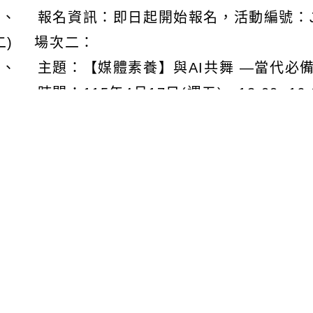
、 報名資訊：即日起開始報名，活動編號：J0003
二) 場次二：
１、 主題：【媒體素養】與AI共舞 —當代必
、 時間：115年4月17日(週五)，13:00~16
、 報名資訊：即日起開始報名，活動編號：J0003
三) 場次三：
１、 主題：【新興科技】AI圖像辨識生活應用
、 時間：115年4月24日(週五)，13:00~16
、 報名資訊：即日起開始報名，活動編號：J0003
三、 關於報名及錄取相關注意事項如下:
(一) 各場次均有錄取限制與報名細則說明，詳
(二) 主辦單位有最後審查之權利，因考量研習