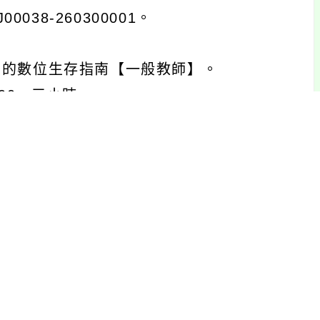
8-260300001。
備的數位生存指南【一般教師】。
:00，三小時。
8-260300002。
-機器學習【科技教師】。
:00，三小時。
8-260300003。
細研習資訊，請參閱附件。
品質，恕不接受旁聽，請自行留意錄取公告。