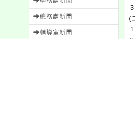
學務處新聞
３
總務處新聞
(
輔導室新聞
２
會計室新聞
３
(
人事室新聞
家長會新聞
２
３
校園新聞
午餐公告
獎助學金