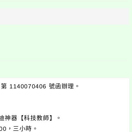
上
方
區
塊
 1140070406 號函辦理。
蹦迪神器【科技教師】。
:00，三小時。