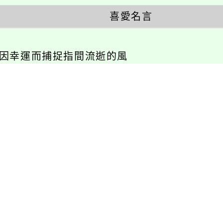
喜愛名言
不因幸運而捕捉指間流逝的風
相關連結