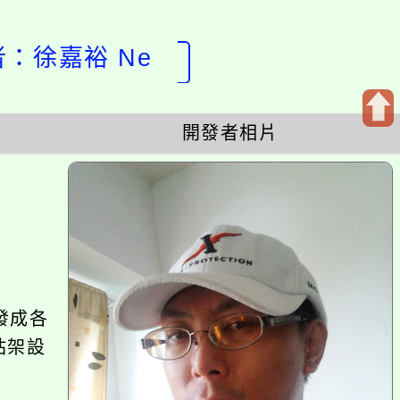
計者：徐嘉裕 Ne
開發者相片
開
啟
上
方
區
塊
發成各
站架設