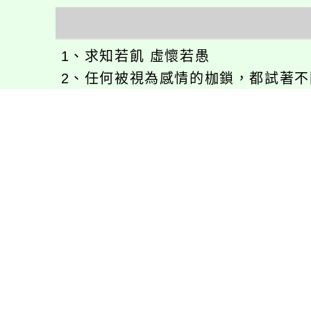
1、求知若飢 虛懷若愚
2、任何被視為感情的枷鎖，都試著
3、自強不息
徐嘉裕(Neil Hsu)的工作心得網誌!
徐嘉裕 Neil hsu粉絲團
E-MAIL：
b168168tw@gmail.com