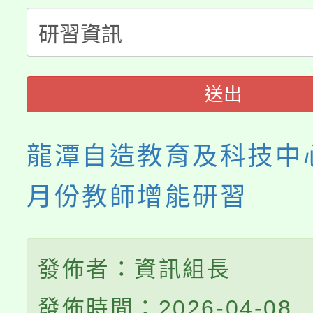
大溪自造教育及科技中心
份教師增能研習
半價優惠，詳情可洽有
淨零綠生活教案入校路
份教師研習
者。
115年食農教育專業人
會
送出
程
龍潭自造教育及科技中心
月份教師增能研習
發佈者：資訊組長
發佈時間：2026-04-08