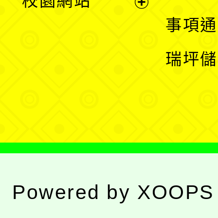
校園網站
開
展
事項通
選
開
瑞坪儲
單
選
單
Powered by
XOOPS