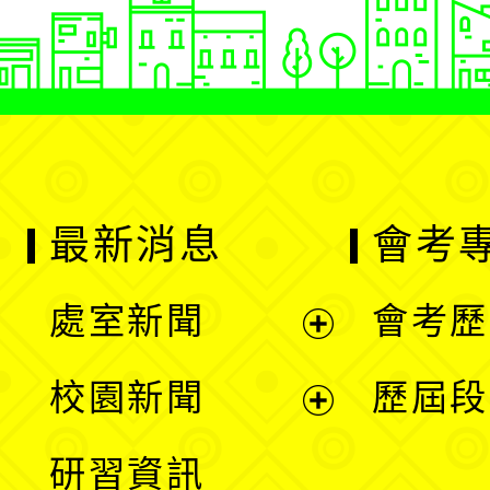
最新消息
會考
處室新聞
會考歷
展
校園新聞
歷屆段
開
展
研習資訊