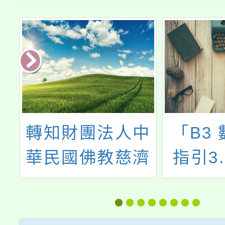
灣
轉知財團法人中
「B3
研
華民國佛教慈濟
指引3
理
慈善事業基金會
力工
師
辦理「教師心靈