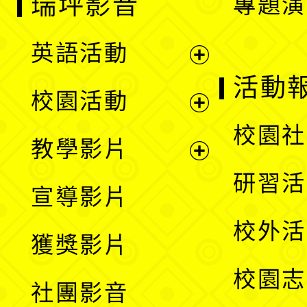
瑞坪影音
專題演
英語活動
展
活動
校園活動
開
展
校園社
教學影片
選
開
展
研習活
宣導影片
單
選
開
校外活
獲獎影片
單
選
校園志
社團影音
單