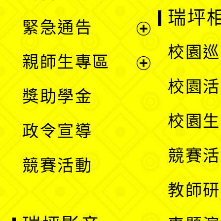
選
開
瑞坪
緊急通告
單
選
展
校園巡
親師生專區
單
開
展
校園活
獎助學金
選
開
校園生
政令宣導
單
選
競賽活
競賽活動
單
教師研