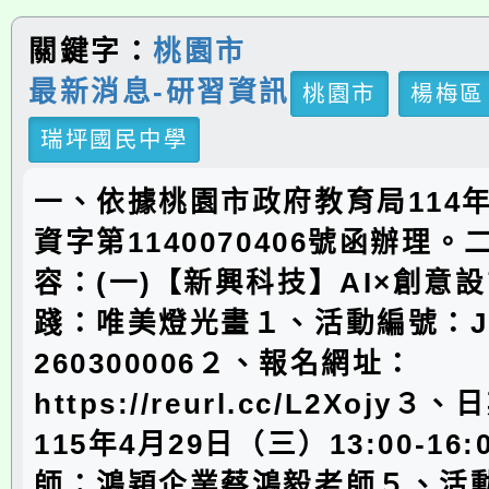
關鍵字：
桃園市
最新消息-研習資訊
桃園市
楊梅區
瑞坪國民中學
一、依據桃園市政府教育局114年
資字第1140070406號函辦理
容：(一)【新興科技】AI×創意
踐：唯美燈光畫１、活動編號：J00
260300006２、報名網址：
https://reurl.cc/L2Xojy
115年4月29日（三）13:00-16
師：鴻穎企業蔡鴻毅老師５、活