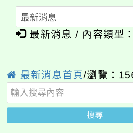
淨零綠生活教案入校路
份教師研習
者。
115年食農教育專業人
會
「本色祭」8/29、30
程
最新消息 / 內容類型
8/21下午1時於龍潭區
場熱烈登場!
YOUNG桃局內行報名
徵才活動。
最新消息首頁
/瀏覽：15
8月14至27日，桃園
局官網。
115年桃園市運動會8/1
開!
桃園市低收入戶享有免
田徑場及游泳池舉行。
搜尋
大園自造教育及科技中心
視費優惠，中低收入戶