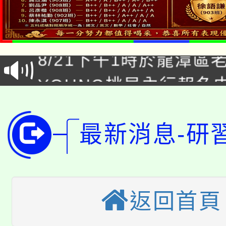
「本色祭」8/29、30
8/21下午1時於龍潭區
場熱烈登場!
YOUNG桃局內行報名
徵才活動。
8月14至27日，桃園
局官網。
115年桃園市運動會8/1
開!
最新消息-研
桃園市低收入戶享有免
田徑場及游泳池舉行。
大園自造教育及科技中心
視費優惠，中低收入戶
返回首頁
大溪自造教育及科技中心
份教師增能研習
半價優惠，詳情可洽有