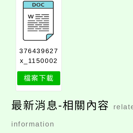
376439627
x_1150002
481_attach
檔案下載
1
最新消息-相關內容
relat
information