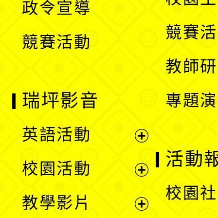
政令宣導
單
選
競賽活
競賽活動
單
教師研
瑞坪影音
專題演
英語活動
展
活動
校園活動
開
展
校園社
教學影片
選