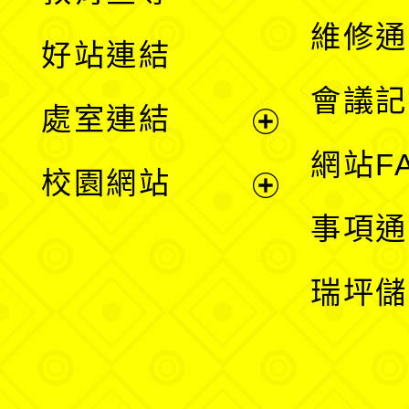
開
維修通
好站連結
選
會議記
處室連結
單
展
網站F
校園網站
開
展
事項通
選
開
瑞坪儲
單
選
單