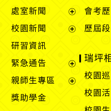
處室新聞
會考歷
展
校園新聞
歷屆段
開
展
研習資訊
選
開
瑞坪
緊急通告
單
選
展
校園巡
親師生專區
單
開
展
校園活
獎助學金
選
開
校園生