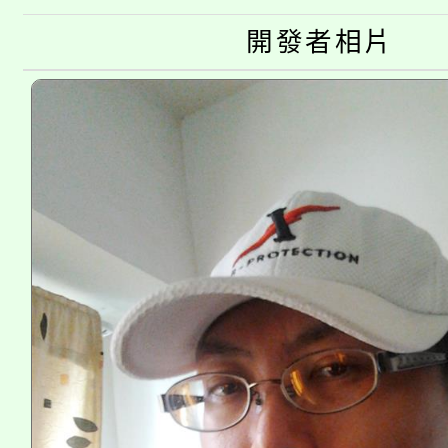
淨零綠生活教案入校路
份教師研習
者。
開發者相片
115年食農教育專業人
會
程