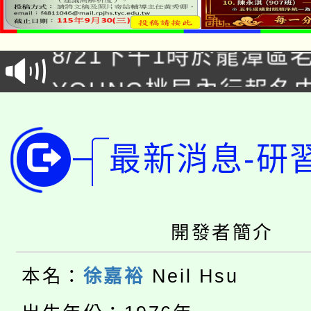
「本色祭」8/29、30
8/21下午1時於龍潭區
場熱烈登場!
YOUNG桃局內行報名
徵才活動。
8月14至27日，桃園
局官網。
115年桃園市運動會8/1
開!
最新消息-研
桃園市低收入戶享有免
田徑場及游泳池舉行。
大園自造教育及科技中心
視費優惠，中低收入戶
開發者簡介
大溪自造教育及科技中心
份教師增能研習
半價優惠，詳情可洽有
本名：
徐嘉裕
Neil Hsu
淨零綠生活教案入校路
份教師研習
者。