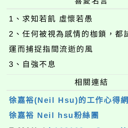
喜愛名言
1、求知若飢 虛懷若愚
2、任何被視為感情的枷鎖，都
運而捕捉指間流逝的風
3、自強不息
相關連結
徐嘉裕(Neil Hsu)的工作心得
徐嘉裕 Neil hsu粉絲團