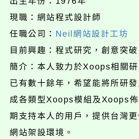
出生年份：1976年
115年食農教育專業人
會
現職：網站程式設計師
「本色祭」8/29、30
程
任職公司：
Neil網站設計工坊
8/21下午1時於龍潭區
場熱烈登場!
目前興趣：程式研究，創意突破
YOUNG桃局內行報名
徵才活動。
8月14至27日，桃園
簡介：本人致力於Xoops相關
局官網。
115年桃園市運動會8/1
已有數十餘年，希望能將所研發
開!
桃園市低收入戶享有免
田徑場及游泳池舉行。
成各類型Xoops模組及Xoops
大園自造教育及科技中心
視費優惠，中低收入戶
期支持本人的用戶，提供台灣更
大溪自造教育及科技中心
份教師增能研習
半價優惠，詳情可洽有
網站架設環境。