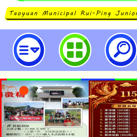
neilrpjhstyc網站設計者：徐嘉裕 N