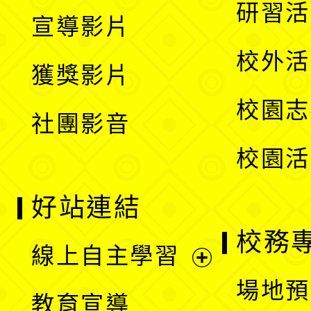
開
展
研習活
宣導影片
單
選
開
校外活
獲獎影片
單
選
校園志
社團影音
單
校園活
好站連結
校務
線上自主學習
展
場地預
教育宣導