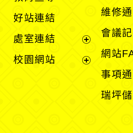
開
維修通
好站連結
選
會議記
處室連結
單
展
網站F
校園網站
開
展
事項通
選
開
瑞坪儲
單
選
單