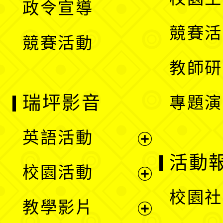
政令宣導
單
選
競賽活
競賽活動
單
教師研
瑞坪影音
專題演
英語活動
展
活動
校園活動
開
展
校園社
教學影片
選