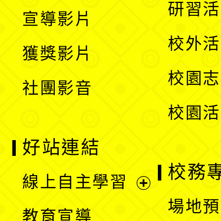
開
展
研習活
宣導影片
單
選
開
校外活
獲獎影片
單
選
校園志
社團影音
單
校園活
好站連結
校務
線上自主學習
展
場地預
教育宣導