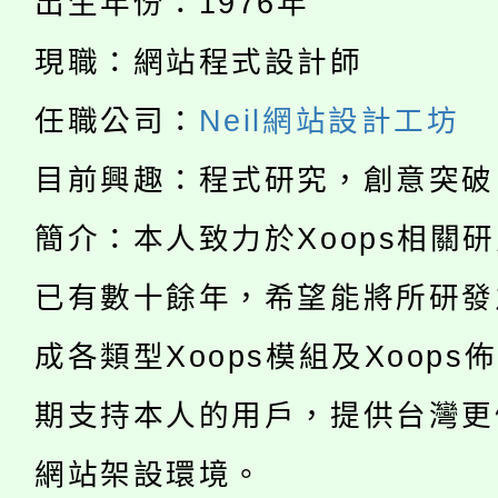
出生年份：1976年
者。
115年食農教育專業人
會
現職：網站程式設計師
「本色祭」8/29、30
程
任職公司：
Neil網站設計工坊
8/21下午1時於龍潭區
場熱烈登場!
目前興趣：程式研究，創意突破
YOUNG桃局內行報名
徵才活動。
簡介：本人致力於Xoops相關
8月14至27日，桃園
局官網。
已有數十餘年，希望能將所研發
115年桃園市運動會8/1
開!
成各類型Xoops模組及Xoops
桃園市低收入戶享有免
田徑場及游泳池舉行。
期支持本人的用戶，提供台灣更
大園自造教育及科技中心
視費優惠，中低收入戶
網站架設環境。
大溪自造教育及科技中心
份教師增能研習