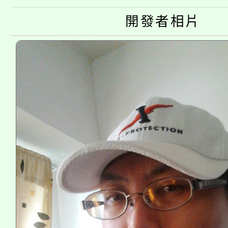
半價優惠，詳情可洽有
淨零綠生活教案入校路
開發者相片
份教師研習
者。
115年食農教育專業人
會
程