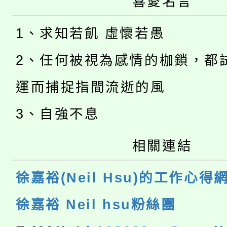
喜愛名言
1、求知若飢 虛懷若愚
2、任何被視為感情的枷鎖，都
運而捕捉指間流逝的風
3、自強不息
相關連結
徐嘉裕(Neil Hsu)的工作心得
徐嘉裕 Neil hsu粉絲團