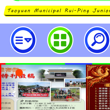
neilrpjhstyc網站設計者：徐嘉裕 N