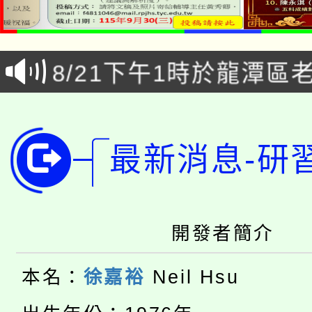
「本色祭」8/29、30
8/21下午1時於龍潭區
場熱烈登場!
YOUNG桃局內行報名
徵才活動。
8月14至27日，桃園
局官網。
最新消息-研
115年桃園市運動會8/1
開!
桃園市低收入戶享有免
田徑場及游泳池舉行。
開發者簡介
大園自造教育及科技中心
視費優惠，中低收入戶
大溪自造教育及科技中心
份教師增能研習
本名：
徐嘉裕
Neil Hsu
半價優惠，詳情可洽有
淨零綠生活教案入校路
份教師研習