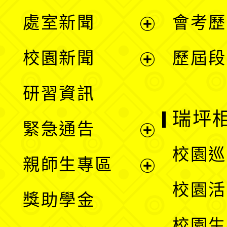
處室新聞
會考歷
展
校園新聞
歷屆段
開
展
研習資訊
選
開
瑞坪
緊急通告
單
選
展
校園巡
親師生專區
單
開
展
校園活
獎助學金
選
開
校園生